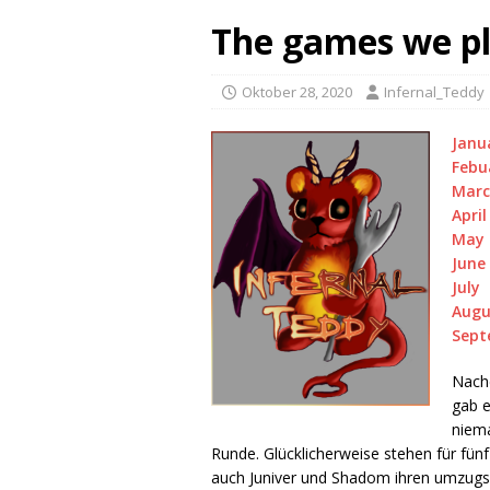
The games we pl
Oktober 28, 2020
Infernal_Teddy
Janu
Febu
Mar
April
May
June
July
Augu
Sept
Nachd
gab e
niema
Runde. Glücklicherweise stehen für fü
auch Juniver und Shadom ihren umzugs