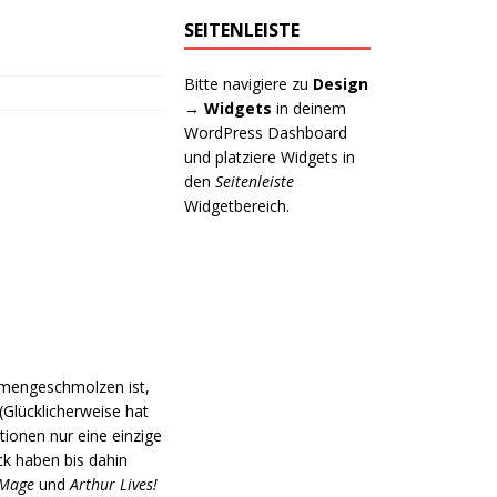
SEITENLEISTE
Bitte navigiere zu
Design
→ Widgets
in deinem
WordPress Dashboard
und platziere Widgets in
den
Seitenleiste
Widgetbereich.
mmengeschmolzen ist,
(Glücklicherweise hat
ionen nur eine einzige
ck haben bis dahin
Mage
und
Arthur Lives!