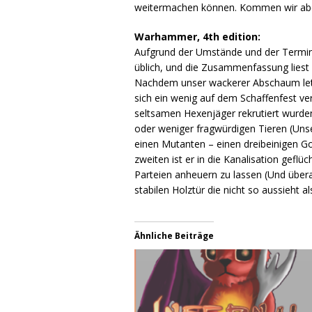
weitermachen können. Kommen wir aber z
Warhammer, 4th edition:
Aufgrund der Umstände und der Termine 
üblich, und die Zusammenfassung liest s
Nachdem unser wackerer Abschaum letzt
sich ein wenig auf dem Schaffenfest v
seltsamen Hexenjäger rekrutiert wurd
oder weniger fragwürdigen Tieren (Unse
einen Mutanten – einen dreibeinigen G
zweiten ist er in die Kanalisation geflü
Parteien anheuern zu lassen (Und überall
stabilen Holztür die nicht so aussieht 
Ähnliche Beiträge