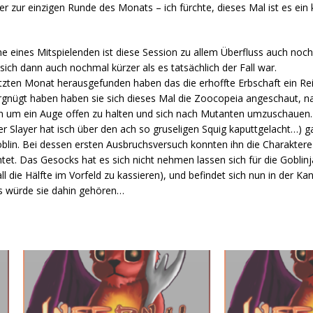
ur einzigen Runde des Monats – ich fürchte, dieses Mal ist es ein ku
eines Mitspielenden ist diese Session zu allem Überfluss auch noch 
ich dann auch nochmal kürzer als es tatsächlich der Fall war.
en Monat herausgefunden haben das die erhoffte Erbschaft ein Rein
ergnügt haben haben sie sich dieses Mal die Zoocopeia angeschaut, 
en um ein Auge offen zu halten und sich nach Mutanten umzuschauen
r Slayer hat isch über den ach so gruseligen Squig kaputtgelacht…) g
oblin. Bei dessen ersten Ausbruchsversuch konnten ihn die Charakter
chtet. Das Gesocks hat es sich nicht nehmen lassen sich für die Goblinj
 die Hälfte im Vorfeld zu kassieren), und befindet sich nun in der Kana
als würde sie dahin gehören…