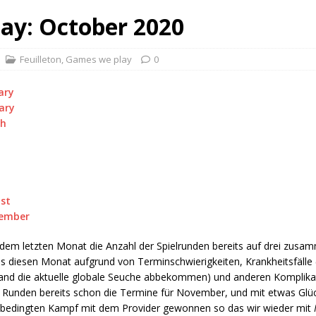
ay: October 2020
Feuilleton
,
Games we play
0
ary
ary
ch
st
ember
em letzten Monat die Anzahl der Spielrunden bereits auf drei zusa
s diesen Monat aufgrund von Terminschwierigkeiten, Krankheitsfälle 
nd die aktuelle globale Seuche abbekommen) und anderen Komplikat
nf Runden bereits schon die Termine für November, und mit etwas Glü
bedingten Kampf mit dem Provider gewonnen so das wir wieder mit