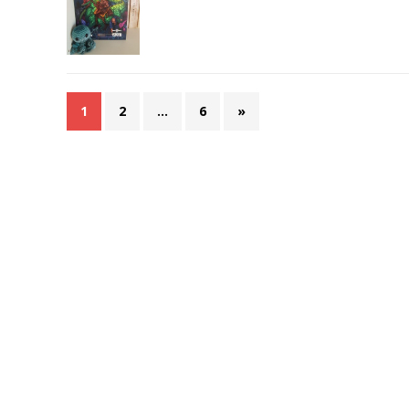
1
2
…
6
»