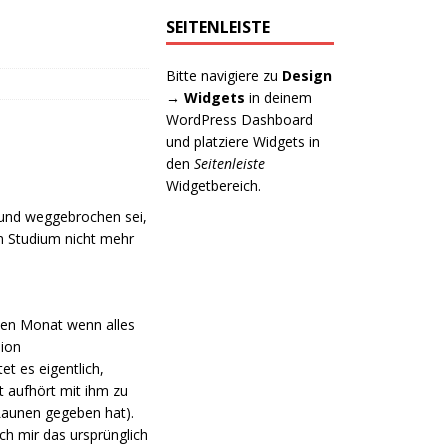
SEITENLEISTE
Bitte navigiere zu
Design
→ Widgets
in deinem
WordPress Dashboard
und platziere Widgets in
den
Seitenleiste
Widgetbereich.
 und weggebrochen sei,
em Studium nicht mehr
sten Monat wenn alles
sion
t es eigentlich,
t aufhört mit ihm zu
-Launen gegeben hat).
ich mir das ursprünglich