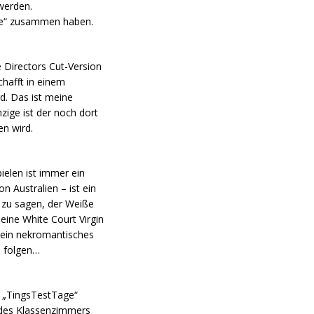
werden.
rve“ zusammen haben.
e Directors Cut-Version
chafft in einem
d. Das ist meine
zige ist der noch dort
en wird.
ielen ist immer ein
 Australien – ist ein
s zu sagen, der Weiße
eine White Court Virgin
 ein nekromantisches
u folgen…
r „TingsTestTage“
u des Klassenzimmers