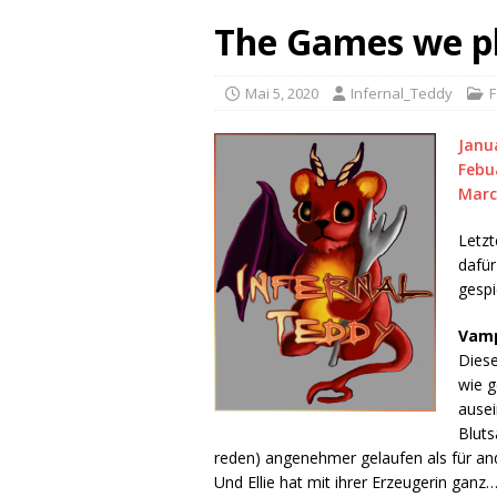
The Games we pl
Mai 5, 2020
Infernal_Teddy
F
Janu
Febu
Mar
Letzt
dafür
gespi
Vamp
Diese
wie g
ausei
Bluts
reden) angenehmer gelaufen als für and
Und Ellie hat mit ihrer Erzeugerin ganz…