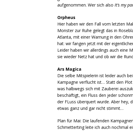
aufgenommen. Wer sich also
It’s my pa
Orpheus
Hier haben wir den Fall vom letzten Ma
Monster zur Ruhe gelegt das in Rosebl
Atlanta, mit einer Warnung in den Ohr
hat: wir fangen jetzt mit der eigentlich
Leider haben wir allerdings auch eine M
sie wieder Netz hat und ob wir die Run
Ars Magica
Die selbe Mitspielerin ist leider auch 
Kampagne verflucht ist… Statt den Plot
was halbwegs sich mit Zauberei auszuk
beschäftigt, ein Fluss den jeder schonm
der FLuss überquert wurde. Aber hey, d
etwas ganz und gar nicht stimmt…
Plan für Mai: Die laufenden Kampagnen 
Schmetterting leite ich auch nochmal e