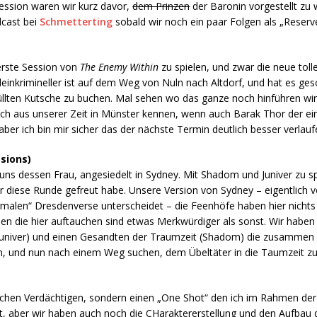
ession waren wir kurz davor,
dem Prinzen
der Baronin vorgestellt zu 
dcast bei
Schmetterting
sobald wir noch ein paar Folgen als „Rese
erste Session von
The Enemy Within
zu spielen, und zwar die neue toll
einkrimineller ist auf dem Weg von Nuln nach Altdorf, und hat es ges
üllten Kutsche zu buchen. Mal sehen wo das ganze noch hinführen wir
ich aus unserer Zeit in Münster kennen, wenn auch Barak Thor der ein
aber ich bin mir sicher das der nächste Termin deutlich besser verlauf
ssions)
s dessen Frau, angesiedelt in Sydney. Mit Shadom und Juniver zu sp
diese Runde gefreut habe. Unsere Version von Sydney – eigentlich von
rmalen“ Dresdenverse unterscheidet – die Feenhöfe haben hier nicht
sen die hier auftauchen sind etwas Merkwürdiger als sonst. Wir haben 
 (Juniver) und einen Gesandten der Traumzeit (Shadom) die zusammen
n, und nun nach einem Weg suchen, dem Übeltäter in die Taumzeit z
lichen Verdächtigen, sondern einen „One Shot“ den ich im Rahmen de
ot, aber wir haben auch noch die CHaraktererstellung und den Aufba