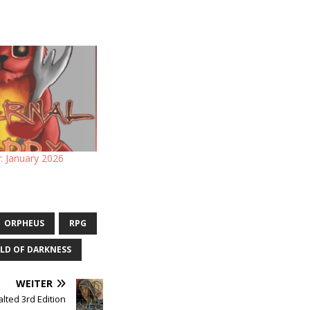
 January 2026
ORPHEUS
RPG
LD OF DARKNESS
WEITER
alted 3rd Edition