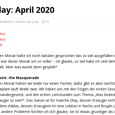
ay: April 2020
euilleton
,
Games we play
0
ary
ary
ch
en Monat hatte ich noch darüber gesprochen das so viel ausgefallen
 war dieser Monat um so voller – ich glaube, so viel habe ich seid d
elt. Aber was wurde denn gespielt?
ire: the Masquerade
n Monat hatten wir leider nur einen Termin, dafür gibt es aber näch
eplant läuft direkt zwei. Wir haben uns mit den Folgen der ersten Ses
nandergesetzt, und den ersten Lehrstunden zum Thema „Was bedeute
auger zu sein?“. Das Ganze ist für manche (Ray, dessen Erzeuger nich
ere (Niklas, dessen Erzeugerin im eine Lektion in Rache und Brujah
 andere Probleme fürchte ich (Ich glaube, sie ist etwas gruseliger als 