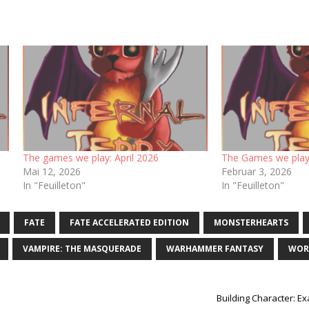
The games we play: April 2026
The Games we play:
Mai 12, 2026
Februar 3, 2026
In "Feuilleton"
In "Feuilleton"
FATE
FATE ACCELERATED EDITION
MONSTERHEARTS
VAMPIRE: THE MASQUERADE
WARHAMMER FANTASY
WOR
Building Character: Ex