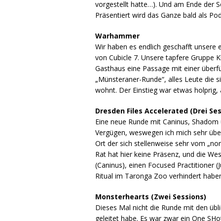
vorgestellt hatte…). Und am Ende der S
Präsentiert wird das Ganze bald als Po
Warhammer
Wir haben es endlich geschafft unsere 
von Cubicle 7. Unsere tapfere Gruppe Kl
Gasthaus eine Passage mit einer überf
„Münsteraner-Runde“, alles Leute die s
wohnt. Der Einstieg war etwas holprig, 
Dresden Files Accelerated (Drei Se
Eine neue Runde mit Caninus, Shadom un
Vergügen, weswegen ich mich sehr über 
Ort der sich stellenweise sehr vom „no
Rat hat hier keine Präsenz, und die We
(Caninus), einen Focused Practitioner
Ritual im Taronga Zoo verhindert habe
Monsterhearts (Zwei Sessions)
Dieses Mal nicht die Runde mit den üb
geleitet habe. Es war zwar ein One SH