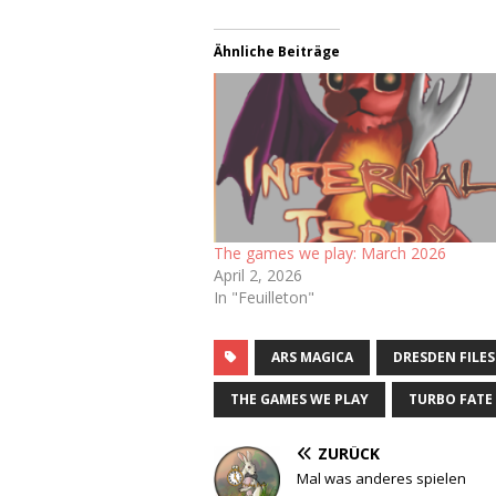
Ähnliche Beiträge
The games we play: March 2026
April 2, 2026
In "Feuilleton"
ARS MAGICA
DRESDEN FILES
THE GAMES WE PLAY
TURBO FATE
ZURÜCK
Mal was anderes spielen