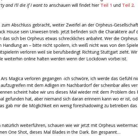
rty and I’ll die if I want to
anschauen will findet hier
Teil 1
und
Teil 2
.
l zum Abschluss gebracht, weiter Zweifel an der Orpheus-Gesellschaf
ack House sein Unwesen trieb. jetzt befinden sich die Charaktere au
en das sich bei Orpheus etwas schreckliches anbahnt. Wer die Orpheu
en Handlung an – bitte nicht spoilern, ich weiß nicht was von den Spiele
itspielerin verloren weil sie berufsbedingt Richtung Stuttgart zieht. 
de weiterhin online halten werden wenn der Lockdown vorbei ist.
bei Ars Magica verloren gegangen -ich schwöre, ich werde das Gefühl ni
 aufzugreifen mit dem Adligen im Nachbardorf der scheinbar alles ver
ennen scheint habe wir uns dieses Mal wieder mit dem Problem des 
al gefunden hat, aber niemand sich daran erinnern kann wo er ist, ode
as gab mir die Möglichkeit ein wenig foreshadowing zu betreiben das
natürlich weiterführen, schauen wie wir jetzt mit Orpheus weitermac
inen One Shot, dieses Mal Blades in the Dark. Bin gespannt…