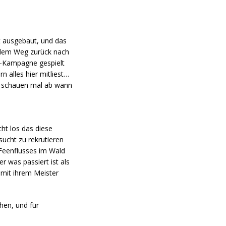
t ausgebaut, und das
f dem Weg zurück nach
s-Kampagne gespielt
rn alles hier mitliest…
Wir schauen mal ab wann
cht los das diese
sucht zu rekrutieren
Feenflusses im Wald
r was passiert ist als
 mit ihrem Meister
hen, und für