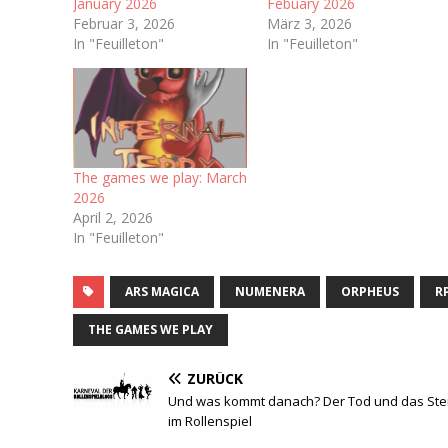
January 2026
Febuary 2026
Februar 3, 2026
März 3, 2026
In "Feuilleton"
In "Feuilleton"
The games we play: March
2026
April 2, 2026
In "Feuilleton"
ARS MAGICA
NUMENERA
ORPHEUS
R
THE GAMES WE PLAY
ZURÜCK
Und was kommt danach? Der Tod und das St
im Rollenspiel