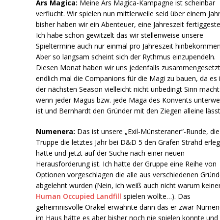
Ars Magica:
Meine Ars Magica-Kampagne ist scheinbar
verflucht. Wir spielen nun mittlerweile seid über einem Jah
bisher haben wir ein Abenteuer, eine Jahreszeit fertiggestel
Ich habe schon gewitzelt das wir stellenweise unsere
Spieltermine auch nur einmal pro Jahreszeit hinbekommen
Aber so langsam scheint sich der Rythmus einzupendeln.
Diesen Monat haben wir uns jedenfalls zusammengesetz
endlich mal die Companions für die Magi zu bauen, da es 
der nächsten Season vielleicht nicht unbedingt Sinn macht
wenn jeder Magus bzw. jede Maga des Konvents unterw
ist und Bernhardt den Gründer mit den Ziegen alleine läss
Numenera:
Das ist unsere „Exil-Münsteraner“-Runde, die
Truppe die letztes Jahr bei D&D 5 den Grafen Strahd erleg
hatte und jetzt auf der Suche nach einer neuen
Herausforderung ist. Ich hatte der Gruppe eine Reihe von
Optionen vorgeschlagen die alle aus verschiedenen Grün
abgelehnt wurden (Nein, ich weiß auch nicht warum keine
Human Occupied Landfill
spielen wollte…). Das
geheimnisvolle Orakel erwähnte dann das er zwar Numen
im Haus hätte es aber bisher noch nie spielen konnte und