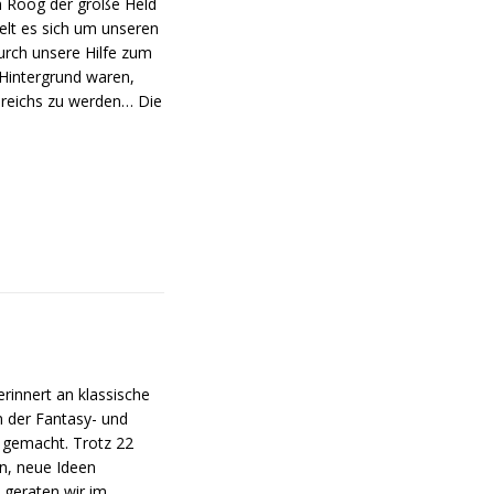
in Roog der große Held
lt es sich um unseren
urch unsere Hilfe zum
 Hintergrund waren,
enreichs zu werden… Die
erinnert an klassische
n der Fantasy- und
t gemacht. Trotz 22
n, neue Ideen
 geraten wir im