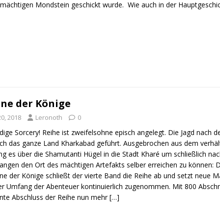
mächtigen Mondstein geschickt wurde. Wie auch in der Hauptgeschi
one der Könige
0, 2018
Leronoth
0
dige Sorcery! Reihe ist zweifelsohne episch angelegt. Die Jagd nach 
rch das ganze Land Kharkabad geführt. Ausgebrochen aus dem verhält
ng es über die Shamutanti Hügel in die Stadt Kharé um schließlich n
langen den Ort des mächtigen Artefakts selber erreichen zu können:
ne der Könige schließt der vierte Band die Reihe ab und setzt neue 
er Umfang der Abenteuer kontinuierlich zugenommen. Mit 800 Abschnit
ante Abschluss der Reihe nun mehr
[…]