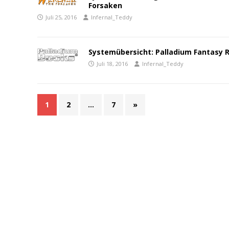
Forsaken
Juli 25, 2016
Infernal_Teddy
Systemübersicht: Palladium Fantasy 
Juli 18, 2016
Infernal_Teddy
1
2
…
7
»