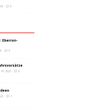
026
0
e: Eberron-
26
0
ahrsvorsätze
19, 2025
0
Ideen
023
1