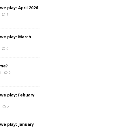
e play: April 2026
1
we play: March
0
 me?
6
0
we play: Febuary
2
we play: January