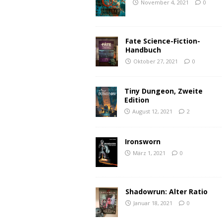
November 4, 2021
0
Fate Science-Fiction-
Handbuch
Oktober 27, 2021
0
Tiny Dungeon, Zweite
Edition
August 12, 2021
2
Ironsworn
März 1, 2021
0
Shadowrun: Alter Ratio
Januar 18, 2021
0