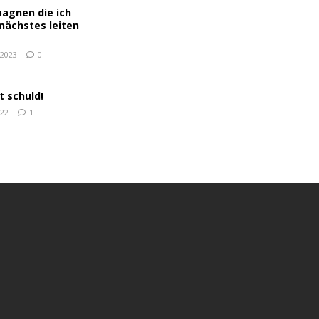
agnen die ich
nächstes leiten
 2023
0
t schuld!
022
1