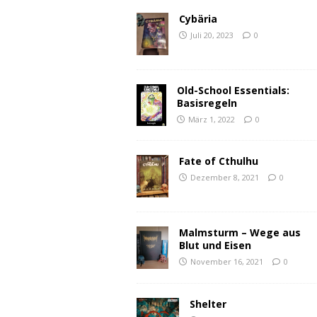
Cybäria
Juli 20, 2023
0
Old-School Essentials:
Basisregeln
März 1, 2022
0
Fate of Cthulhu
Dezember 8, 2021
0
Malmsturm – Wege aus
Blut und Eisen
November 16, 2021
0
Shelter