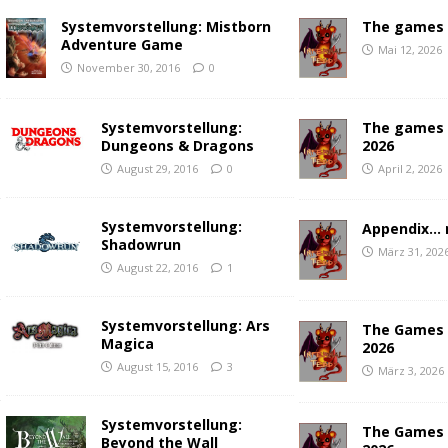
Systemvorstellung: Mistborn
The games w
Adventure Game
Mai 12, 2026
November 30, 2016
0
Systemvorstellung:
The games 
Dungeons & Dragons
2026
August 29, 2016
0
April 2, 2026
Systemvorstellung:
Appendix…
Shadowrun
März 31, 202
August 22, 2016
1
Systemvorstellung: Ars
The Games 
Magica
2026
August 15, 2016
3
März 3, 2026
Systemvorstellung:
The Games 
Beyond the Wall