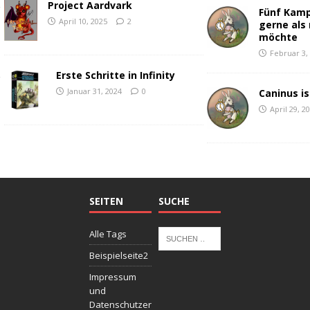
Project Aardvark
Fünf Kamp
April 10, 2025
2
gerne als 
möchte
Februar 3,
Erste Schritte in Infinity
Januar 31, 2024
0
Caninus is
April 29, 2
SEITEN
SUCHE
Alle Tags
Beispielseite2
Impressum
und
Datenschutzer