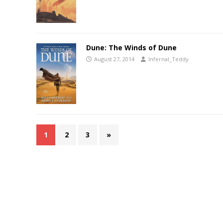
Dune: The Winds of Dune
August 27, 2014
Infernal_Teddy
1
2
3
»