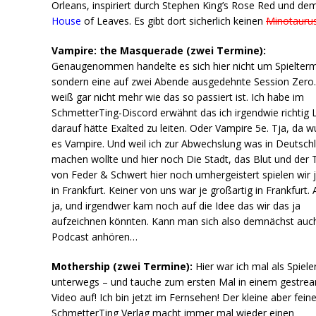
Orleans, inspiriert durch Stephen King’s Rose Red und de
House
of Leaves. Es gibt dort sicherlich keinen
Minotauru
Vampire: the Masquerade (zwei Termine):
Genaugenommen handelte es sich hier nicht um Spielterm
sondern eine auf zwei Abende ausgedehnte Session Zero.
weiß gar nicht mehr wie das so passiert ist. Ich habe im
SchmetterTing-Discord erwähnt das ich irgendwie richtig 
darauf hätte Exalted zu leiten. Oder Vampire 5e. Tja, da 
es Vampire. Und weil ich zur Abwechslung was in Deutsch
machen wollte und hier noch Die Stadt, das Blut und der 
von Feder & Schwert hier noch umhergeistert spielen wir j
in Frankfurt. Keiner von uns war je großartig in Frankfurt.
ja, und irgendwer kam noch auf die Idee das wir das ja
aufzeichnen könnten. Kann man sich also demnächst auch
Podcast anhören…
Mothership (zwei Termine):
Hier war ich mal als Spiele
unterwegs – und tauche zum ersten Mal in einem gestre
Video auf! Ich bin jetzt im Fernsehen! Der kleine aber fein
SchmetterTing Verlag macht immer mal wieder einen