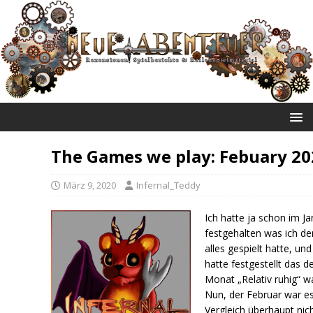
NEUE ABENTEUER
The Games we play: Febuary 20
März 9, 2020
Infernal_Teddy
Ich hatte ja schon im J
festgehalten was ich d
alles gespielt hatte, und
hatte festgestellt das d
Monat „Relativ ruhig“ w
Nun, der Februar war e
Vergleich überhaupt nich