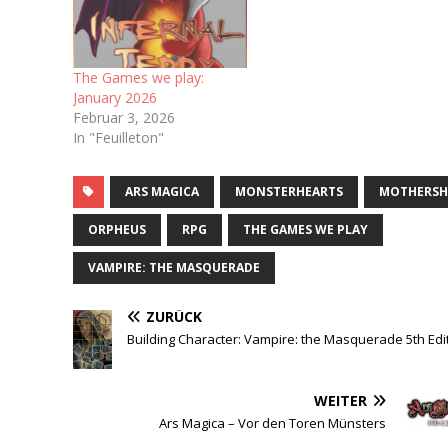
The Games we play:
January 2026
Februar 3, 2026
In "Feuilleton"
ARS MAGICA
MONSTERHEARTS
MOTHERSH
ORPHEUS
RPG
THE GAMES WE PLAY
VAMPIRE: THE MASQUERADE
ZURÜCK
Building Character: Vampire: the Masquerade 5th Edi
WEITER
Ars Magica – Vor den Toren Münsters