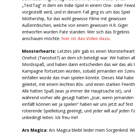
„TestTag“ in dem ein Indie-Spiel in einem One- oder Fews
vorgestellt wird, und in diesem Fall ging es um das Spiel
Mothership, für das wohl gewisse Filme mit gewissen
Außerirdischen, welche von einem gewissen H.R. Giger
entworfen wurden Pate standen. Wer sich das Ergebnis
anschauen möchte:
hier ist das Video dazu
.
Monsterhearts:
Letztes Jahr gab es einen Monsterheart
Onehot (Twoshot?) an dem ich beteiligt war. Wir hatten al
Mordsspaß, und haben dann entscheiden das wir das als 
Kampagne fortsetzen würden, sobald jemanden ein Szena
einfallen würde das man spielen könnte. Dieses Mal habe 
geleitet, mit einem leichten 80s- und einen starken Feent
Alle hatten Spaß (was ja immer die Hauptsache ist), und
während vorher alle gesagt hatten „Joar, wenn jemanden
einfällt können wir ja spielen“ haben wir uns jetzt auf fest
rotierende Spielleitung geeinigt, und jeder will auf jeden Fa
unbedingt leiten. Ick freu mir!
Ars Magica:
Ars Magica bleibt leider mein Sorgenkind. Wi