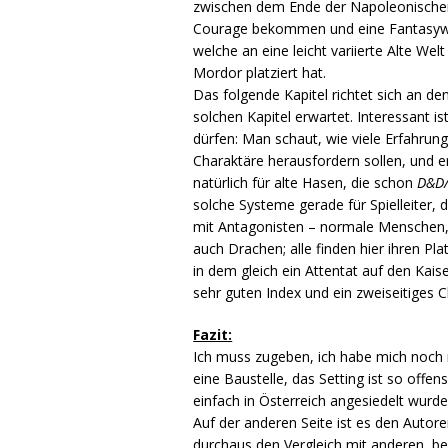
zwischen dem Ende der Napoleonischen 
Courage bekommen und eine Fantasywelt 
welche an eine leicht variierte Alte We
Mordor platziert hat.
Das folgende Kapitel richtet sich an den
solchen Kapitel erwartet. Interessant i
dürfen: Man schaut, wie viele Erfahrung
Charaktäre herausfordern sollen, und 
natürlich für alte Hasen, die schon
D&D/P
solche Systeme gerade für Spielleiter, 
mit Antagonisten – normale Menschen, 
auch Drachen; alle finden hier ihren Pl
in dem gleich ein Attentat auf den Kais
sehr guten Index und ein zweiseitiges C
Fazit:
Ich muss zugeben, ich habe mich noch 
eine Baustelle, das Setting ist so offe
einfach in Österreich angesiedelt wurd
Auf der anderen Seite ist es den Autore
durchaus den Vergleich mit anderen, be