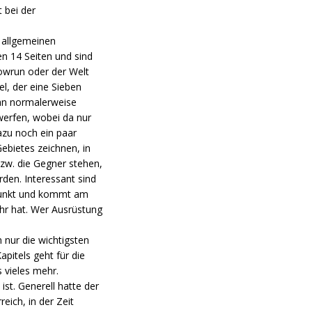
 bei der
e allgemeinen
n 14 Seiten und sind
owrun oder der Welt
el, der eine Sieben
 man normalerweise
werfen, wobei da nur
azu noch ein paar
ebietes zeichnen, in
bzw. die Gegner stehen,
rden. Interessant sind
-Punkt und kommt am
ehr hat. Wer Ausrüstung
n nur die wichtigsten
pitels geht für die
s vieles mehr.
st. Generell hatte der
eich, in der Zeit