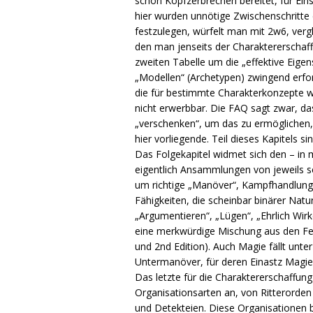
schon Kopfzerbrechen bereitet, für Eins
hier wurden unnötige Zwischenschritte 
festzulegen, würfelt man mit 2w6, vergl
den man jenseits der Charaktererschaff
zweiten Tabelle um die „effektive Eig
„Modellen“ (Archetypen) zwingend erforde
die für bestimmte Charakterkonzepte wi
nicht erwerbbar. Die FAQ sagt zwar, das
„verschenken“, um das zu ermöglichen, a
hier vorliegende. Teil dieses Kapitels s
Das Folgekapitel widmet sich den – in
eigentlich Ansammlungen von jeweils se
um richtige „Manöver“, Kampfhandlunge
Fähigkeiten, die scheinbar binärer Natu
„Argumentieren“, „Lügen“, „Ehrlich Wi
eine merkwürdige Mischung aus den Fe
und 2nd Edition). Auch Magie fällt unte
Untermanöver, für deren Einastz Mag
Das letzte für die Charaktererschaffung
Organisationsarten an, von Ritterorden
und Detekteien. Diese Organisationen 