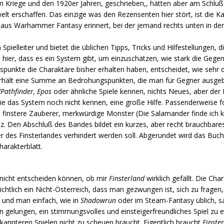
Kriege und den 1920er Jahren, geschrieben,, hätten aber am Schluß
erschaffen. Das einzige was den Rezensenten hier stört, ist die Kar
lt aus Warhammer Fantasy erinnert, bei der jemand rechts unten in der
 Spielleiter und bietet die üblichen Tipps, Tricks und Hilfestellungen,
st hier, dass es ein System gibt, um einzuschätzen, wie stark die Gege
spunkte die Charaktäre bisher erhalten haben, entscheidet, wie sehr 
erhält eine Summe an Bedrohungspunkten, die man für Gegner ausgeb
athfinder, Epos
oder ähnliche Spiele kennen, nichts Neues, aber der
die das System noch nicht kennen, eine große Hilfe. Passenderweise fo
finstere Zauberer, merkwürdige Monster (Die Salamander finde ich kl
atz. Den Abschluß des Bandes bildet ein kurzes, aber recht brauchbare
er des Finsterlandes verhindert werden soll. Abgerundet wird das Buch
harakterblatt.
nicht entscheiden können, ob mir
Finsterland
wirklich gefällt. Die Cha
nsichtlich ein Nicht-Österreich, dass man gezwungen ist, sich zu fragen
e und man einfach, wie in
Shadowrun
oder im Steam-Fantasy üblich, sag
n gelungen, ein stimmungsvolles und einsteigerfreundliches Spiel zu 
kannteren Spielen nicht zu scheuen braucht. Eigentlich braucht
Finste