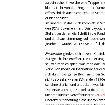
zu sein scheint, welche eine Treppe hi
blaues Licht von den Fingern der Dame v
offensichtlich auch Schatten und Schat
er hier abbildet.
Im Inneren ist das Buch komplett in Sc
den
DSA3
Boxen erinnert. Das Layout i
Stellen, an denen die Schrift in die Rand
und durchaus stimmungsvoll, auch, we
gearbeitet wurde. Mit 167 Seiten fällt d
Finsterland
gliedert sich in zehn Kapite
Kurzgeschichte eröffnet. Die Einleitung 
sei, wie man es spielt, was man dazu 
Reihe von medialen Inspirationesquellen
sich durch das ganze Buch zieht: der Sc
nichts so sehr, wie an
DSA
in den 1990er
schulmeisterlich und altbacken, was bi
Das erste „richtige“ Kapitel ist die Ch
unseren kürzlich veröffentlichter
Artike
Charaktererschaffung nicht unproblemati