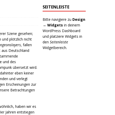
SEITENLEISTE
Bitte navigiere zu
Design
→ Widgets
in deinem
WordPress Dashboard
serer Szene gesehen;
und platziere Widgets in
 und plötzlich nicht
den
Seitenleiste
ngeonslayers
, fallen
Widgetbereich.
t aus Deutschland
 stammende
ie und des
teampunk übersetzt wird.
 dahinter eben keiner
anden und verlegt
igen Erscheinungen zur
 unsere Betrachtungen
wöhnlich, haben wir es
0er Jahren entstiegen