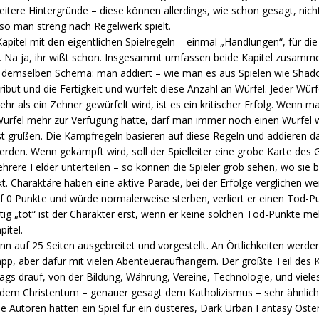
tere Hintergründe – diese können allerdings, wie schon gesagt, nicht
so man streng nach Regelwerk spielt.
pitel mit den eigentlichen Spielregeln – einmal „Handlungen“, für di
 Na ja, ihr wißt schon. Insgesammt umfassen beide Kapitel zusamme
t demselben Schema: man addiert – wie man es aus Spielen wie Shad
ribut und die Fertigkeit und würfelt diese Anzahl an Würfel. Jeder Würf
mehr als ein Zehner gewürfelt wird, ist es ein kritischer Erfolg. Wenn
 Würfel mehr zur Verfügung hätte, darf man immer noch einen Würfel 
sst grüßen. Die Kampfregeln basieren auf diese Regeln und addieren d
den. Wenn gekämpft wird, soll der Spielleiter eine grobe Karte des G
hrere Felder unterteilen – so können die Spieler grob sehen, wo sie 
kt. Charaktäre haben eine aktive Parade, bei der Erfolge verglichen we
auf 0 Punkte und würde normalerweise sterben, verliert er einen Tod
htig „tot“ ist der Charakter erst, wenn er keine solchen Tod-Punkte m
pitel.
ann auf 25 Seiten ausgebreitet und vorgestellt. An Örtlichkeiten werde
pp, aber dafür mit vielen Abenteueraufhängern. Der größte Teil des Ka
tags drauf, von der Bildung, Währung, Vereine, Technologie, und viele
e dem Christentum – genauer gesagt dem Katholizismus – sehr ähnlich i
e Autoren hätten ein Spiel für ein düsteres, Dark Urban Fantasy Österr