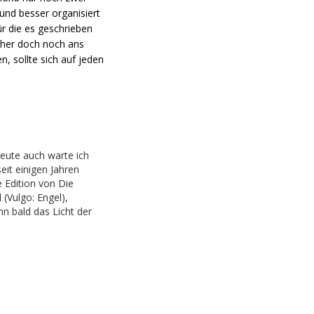
und besser organisiert
r die es geschrieben
ücher doch noch ans
n, sollte sich auf jeden
eute auch warte ich
eit einigen Jahren
e Edition von Die
 (Vulgo: Engel),
n bald das Licht der
 Hoffentlich. Immerhin
ein Playtest-
 Ich bin sogar auf
 Discord-Server…