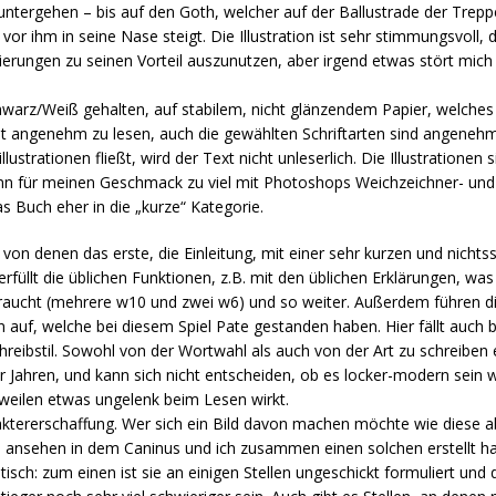
nuntergehen – bis auf den Goth, welcher auf der Ballustrade der Trep
or ihm in seine Nase steigt. Die Illustration ist sehr stimmungsvoll, 
tierungen zu seinen Vorteil auszunutzen, aber irgend etwas stört mic
hwarz/Weiß gehalten, auf stabilem, nicht glänzendem Papier, welches
st angenehm zu lesen, auch die gewählten Schriftarten sind angenehm
illustrationen fließt, wird der Text nicht unleserlich. Die Illustrationen
nn für meinen Geschmack zu viel mit Photoshops Weichzeichner- und
as Buch eher in die „kurze“ Kategorie.
l, von denen das erste, die Einleitung, mit einer sehr kurzen und nicht
erfüllt die üblichen Funktionen, z.B. mit den üblichen Erklärungen, was
braucht (mehrere w10 und zwei w6) und so weiter. Außerdem führen di
 auf, welche bei diesem Spiel Pate gestanden haben. Hier fällt auch b
hreibstil. Sowohl von der Wortwahl als auch von der Art zu schreiben 
 Jahren, und kann sich nicht entscheiden, ob es locker-modern sein wi
sweilen etwas ungelenk beim Lesen wirkt.
araktererschaffung. Wer sich ein Bild davon machen möchte wie diese a
l
ansehen in dem Caninus und ich zusammen einen solchen erstellt ha
sch: zum einen ist sie an einigen Stellen ungeschickt formuliert und 