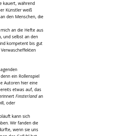
pe kauert, während
der Künstler weiß
h an den Menschen, die
 mich an die Hefte aus
, und selbst an den
 sind kompetent bis gut
 Verwascheffekten
ssagenden
 denn ein Rollenspiel
e Autoren hier eine
ereits etwas auf, das
erinnert
Finsterland
an
ll, oder
bläuft kann sich
ben. Wir fanden die
dürfte, wenn sie uns