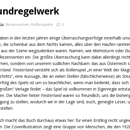
rundregelwerk
Rezensionen
,
Rollenspiele
3
aben in den letzten Jahren einige Überraschungserfolge innerhalb un
e, die scheinbar aus dem Nichts kamen, alles über den Haufen rannten
 aus der Szene wegzudenken waren. Namen, wie
Malmsturm
oder
Du
ezensenten ein. Die größte Überraschung kann dabei allerdings nich
men, sondern von unserem südlichen Nachbarn: das aus Österreich
erland. Finsterland
versteht sich als Rollenspiel „in einer Welt der Mag
chritts“, eine Aussage, die an vielen Stellen (fälschlicherweise) als S
rfolg des Spiels ist um so beachtlicher, wenn man bedenkt, dass sich
großen“ Verlage findet – das Spiel ist vollkommen in Eigenregie entst
en. Die Macher hinter
Finsterland
waren so freundlich, uns die bisher
gung zu stellen, wodurch wir in der Lage sind, euch, geneigte Leser,
stellen.
ch macht das Buch durchaus etwas her: für einen Erstling recht unge
un. Die Coverillustration zeigt eine Gruppe von Menschen, die den 192