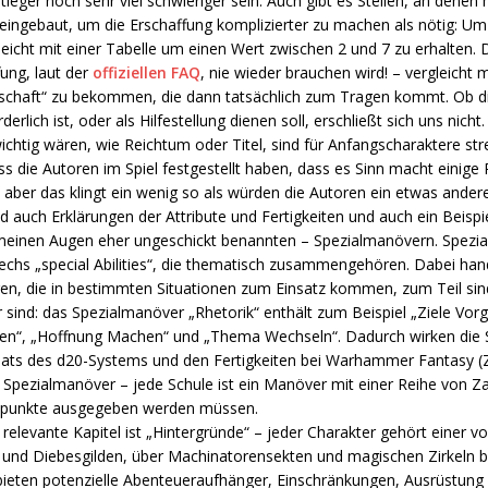
tieger noch sehr viel schwieriger sein. Auch gibt es Stellen, an denen
eingebaut, um die Erschaffung komplizierter zu machen als nötig: Um 
eicht mit einer Tabelle um einen Wert zwischen 2 und 7 zu erhalten. 
ung, laut der
offiziellen FAQ
, nie wieder brauchen wird! – vergleicht
enschaft“ zu bekommen, die dann tatsächlich zum Tragen kommt. Ob 
rlich ist, oder als Hilfestellung dienen soll, erschließt sich uns nicht
chtig wären, wie Reichtum oder Titel, sind für Anfangscharaktere st
s die Autoren im Spiel festgestellt haben, dass es Sinn macht einige
ber das klingt ein wenig so als würden die Autoren ein etwas anderes
ind auch Erklärungen der Attribute und Fertigkeiten und auch ein Beispi
 meinen Augen eher ungeschickt benannten – Spezialmanövern. Spezi
chs „special Abilities“, die thematisch zusammengehören. Dabei hand
n, die in bestimmten Situationen zum Einsatz kommen, zum Teil sind
r sind: das Spezialmanöver „Rhetorik“ enthält zum Beispiel „Ziele Vor
rken“, „Hoffnung Machen“ und „Thema Wechseln“. Dadurch wirken die
ats des d20-Systems und den Fertigkeiten bei Warhammer Fantasy (Z
r Spezialmanöver – jede Schule ist ein Manöver mit einer Reihe von Z
iepunkte ausgegeben werden müssen.
 relevante Kapitel ist „Hintergründe“ – jeder Charakter gehört einer 
 und Diebesgilden, über Machinatorensekten und magischen Zirkeln bi
bieten potenzielle Abenteueraufhänger, Einschränkungen, Ausrüstung