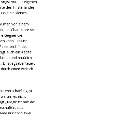
 Angst vor der eigenen
te des Finsterlandes,
 Ecke ein kleines
 die man von einem
ner der Charaktäre sein
die Gegner die
en kann. Das ist
 Rezensent findet
lgt auch ein Kapitel
asse) und natürlich
s, Einstiegsabenteuer,
 durch einen wirklich
raktererschaffung ist
, warum es nicht
t „Magie ist halt da“.
erschaffen, das
rland
nur noch zwei