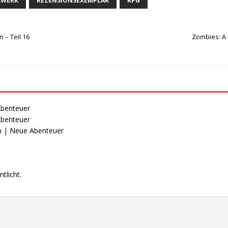
LWERK
REZENSIONSEXEMPLAR
RPG
 – Teil 16
Zombies: A 
Abenteuer
Abenteuer
n | Neue Abenteuer
tlicht.