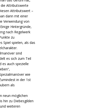
 man das Gefühl hat,
die Attributswerte
Diesen Attributswert –
 man dann mit einer
die Verwendung von
. Einige Hintergründe,
reng nach Regelwerk
 Punkte zu
 Spiel spielen, als das
elcharakter.
almanöver sind
elt es sich zum Teil
 es auch spezielle
geben“,
 Spezialmanöver wie
umindest in der 1st
aubern als
von neun möglichen
s hin zu Diebesgilden
 und weiteren