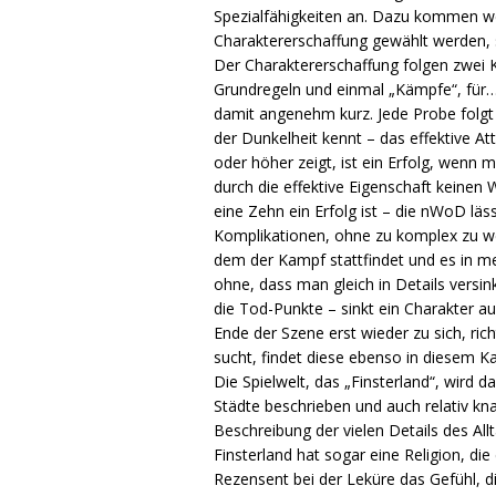
Spezialfähigkeiten an. Dazu kommen wei
Charaktererschaffung gewählt werden, 
Der Charaktererschaffung folgen zwei Ka
Grundregeln und einmal „Kämpfe“, für…
damit angenehm kurz. Jede Probe folg
der Dunkelheit kennt – das effektive Att
oder höher zeigt, ist ein Erfolg, wenn 
durch die effektive Eigenschaft keinen
eine Zehn ein Erfolg ist – die nWoD lä
Komplikationen, ohne zu komplex zu wer
dem der Kampf stattfindet und es in me
ohne, dass man gleich in Details versin
die Tod-Punkte – sinkt ein Charakter 
Ende der Szene erst wieder zu sich, ric
sucht, findet diese ebenso in diesem Ka
Die Spielwelt, das „Finsterland“, wird d
Städte beschrieben und auch relativ kna
Beschreibung der vielen Details des All
Finsterland hat sogar eine Religion, di
Rezensent bei der Leküre das Gefühl, di