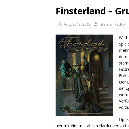
Finsterland – G
August 13, 2013
Infernal_Teddy
Wir h
Spiel
mehr
dem R
stam
Finst
Forts
Der E
der „
word
Verfü
vorzu
Optis
hier mit einem stabilen Hardcover zu t