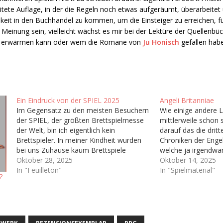
itete Auflage, in der die Regeln noch etwas aufgeräumt, überarbeitet 
eit in den Buchhandel zu kommen, um die Einsteiger zu erreichen, fü
r Meinung sein, vielleicht wächst es mir bei der Lektüre der Quellenb
asy erwärmen kann oder wem die Romane von
Ju Honisch
gefallen habe
Ein Eindruck von der SPIEL 2025
Angeli Britanniae
Im Gegensatz zu den meisten Besuchern
Wie einige andere L
der SPIEL, der größten Brettspielmesse
mittlerweile schon s
der Welt, bin ich eigentlich kein
darauf das die dritt
Brettspieler. In meiner Kindheit wurden
Chroniken der Engel
bei uns Zuhause kaum Brettspiele
welche ja irgendwan
gespielt abseits von ab und an Risiko
Oktober 28, 2025
Welt erblicken soll.
Oktober 14, 2025
oder Monopoly, dementsprechend habe
In "Feuilleton"
haben wir ja schon 
In "Spielmaterial"
?
ich nie wirklich Zugang zum
Dokument bekommen
Brettspielhobby gefunden. Man könnte
dem dazugehörigen
sich also fragen…