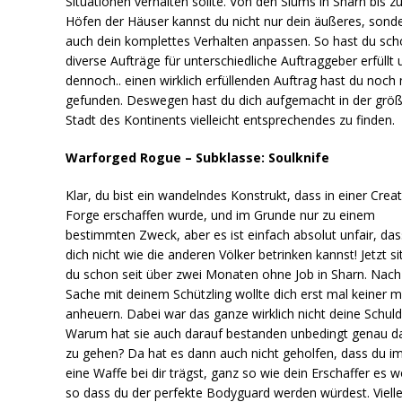
Situationen verhalten sollte. Von den Slums in Sharn bis z
Höfen der Häuser kannst du nicht nur dein äußeres, sond
auch dein komplettes Verhalten anpassen. So hast du sc
diverse Aufträge für unterschiedliche Auftraggeber erfüllt 
dennoch.. einen wirklich erfüllenden Auftrag hast du noch 
gefunden. Deswegen hast du dich aufgemacht in der grö
Stadt des Kontinents vielleicht entsprechendes zu finden.
Warforged Rogue – Subklasse: Soulknife
Klar, du bist ein wandelndes Konstrukt, dass in einer Crea
Forge erschaffen wurde, und im Grunde nur zu einem
bestimmten Zweck, aber es ist einfach absolut unfair, das
dich nicht wie die anderen Völker betrinken kannst! Jetzt si
du schon seit über zwei Monaten ohne Job in Sharn. Nach
Sache mit deinem Schützling wollte dich erst mal keiner 
anheuern. Dabei war das ganze wirklich nicht deine Schuld
Warum hat sie auch darauf bestanden unbedingt genau da
zu gehen? Da hat es dann auch nicht geholfen, dass du 
eine Waffe bei dir trägst, ganz so wie dein Erschaffer es wo
so dass du der perfekte Bodyguard werden würdest. Vielle