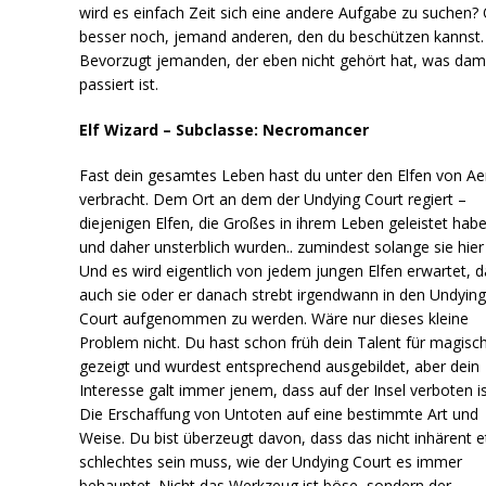
wird es einfach Zeit sich eine andere Aufgabe zu suchen?
besser noch, jemand anderen, den du beschützen kannst.
Bevorzugt jemanden, der eben nicht gehört hat, was dam
passiert ist.
Elf Wizard – Subclasse: Necromancer
Fast dein gesamtes Leben hast du unter den Elfen von Ae
verbracht. Dem Ort an dem der Undying Court regiert –
diejenigen Elfen, die Großes in ihrem Leben geleistet hab
und daher unsterblich wurden.. zumindest solange sie hier 
Und es wird eigentlich von jedem jungen Elfen erwartet, 
auch sie oder er danach strebt irgendwann in den Undyin
Court aufgenommen zu werden. Wäre nur dieses kleine
Problem nicht. Du hast schon früh dein Talent für magisc
gezeigt und wurdest entsprechend ausgebildet, aber dein
Interesse galt immer jenem, dass auf der Insel verboten is
Die Erschaffung von Untoten auf eine bestimmte Art und
Weise. Du bist überzeugt davon, dass das nicht inhärent 
schlechtes sein muss, wie der Undying Court es immer
behauptet. Nicht das Werkzeug ist böse, sondern der