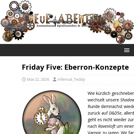
NEUE ABENTEUER
Friday Five: Eberron-Konzepte
Mai 22, 2026
Infernal_Teddy
Wie kürzlich geschriebe
wechselt unsere
Shado
Runde demnächst wied
zurück auf
D&D5e
, aller
geht es nicht wieder zu
nach
Ravenloft
um eine
Vampir zu jagen. Wir fa