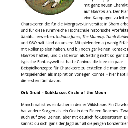
mit ganz neuen Charakt
auf
Eberron
an. Der Plan
eine Kampagne zu leite
Charakteren die für die Morgrave-Universität in Sharn arb
und für diese ruhmreiche Hochschule historische Artefak
ääääh… erwerben. I
ndiana Jones, The Mummy, Tomb Raide
und
D&D
halt. Und da unsere Mitspielenden a.) wenig Erfa
mit Rollenspielen haben, und b.) noch gar keinen Kontakt 
Eberron
hatten, und c.) Eberron als Setting nicht so ganz d
typische Fantasywelt ist hatte Caninus die Idee ein paar
Beispielkonzepte für Charaktere zu erstellen die man den
Mitspielenden als Inspiration vorlegen könnte – hier habt i
die ersten fünf davon:
Ork Druid – Subklasse: Circle of the Moon
Manchmal ist es einfacher in deiner Wildshape. Ein Clawfo
hat andere Sorgen als ein Ork in den Eldeen Reaches. Zwa
auch auf zwei Beinen, aber mit deutlich fokussierterem Bl
kannst du dich ganz der Jagd auf all diejenigen konzentrie