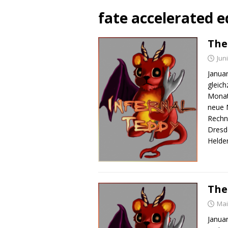
fate accelerated e
The
Jun
Janua
gleich
Monat
neue 
Rechne
Dresde
Helde
The
Mai
Janua