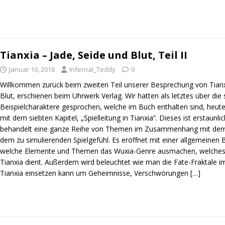
Tianxia – Jade, Seide und Blut, Teil II
Januar 10, 2018
Infernal_Teddy
0
Willkommen zurück beim zweiten Teil unserer Besprechung von Tianx
Blut, erschienen beim Uhrwerk Verlag. Wir hatten als letztes über die
Beispielcharaktere gesprochen, welche im Buch enthalten sind, heut
mit dem siebten Kapitel, „Spielleitung in Tianxia“. Dieses ist erstaunl
behandelt eine ganze Reihe von Themen im Zusammenhang mit de
dem zu simulierenden Spielgefühl. Es eröffnet mit einer allgemeinen
welche Elemente und Themen das Wuxia-Genre ausmachen, welches 
Tianxia dient. Außerdem wird beleuchtet wie man die Fate-Fraktal
Tianxia einsetzen kann um Geheimnisse, Verschwörungen
[…]