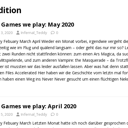
dition
 Games we play: May 2020
i 3, 2020
Infernal_Teddy
0
ry Febuary March April Wieder ein Monat vorbei, irgendwie vergeht d
zeitig wie im Flug und quälend langsam – oder geht das nur mir so? L
 zwei Runden nicht stattfinden können: zum einen Ars Magica, da su
Mitspielende, und zum anderen Vampire: the Masquerade – da Trotzfl
r ist mussten wir das leider ausfallen lassen. Aber was hat denn stat
n Files Accelerated Hier haben wir die Geschichte vom letztn mal for
n haben einen Weg ins Never Never gesucht um einen flüchtigen Ne
 Games we play: April 2020
 5, 2020
Infernal_Teddy
0
ry Febuary March Letzten Monat hatte ich noch darüber gesprochen da