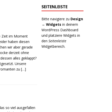
SEITENLEISTE
Bitte navigiere zu
Design
→ Widgets
in deinem
WordPress Dashboard
und platziere Widgets in
ie Zeit im Moment
den
Seitenleiste
eider haben diesen
Widgetbereich.
chen wir aber gerade
ocke derzeit ohne
tdessen alles geklappt?
tgesetzt. Unsere
kromanten zu
[…]
s so viel ausgefallen