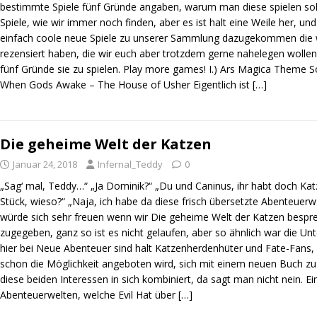
bestimmte Spiele fünf Gründe angaben, warum man diese spielen sollt
Spiele, wie wir immer noch finden, aber es ist halt eine Weile her, un
einfach coole neue Spiele zu unserer Sammlung dazugekommen die wir
rezensiert haben, die wir euch aber trotzdem gerne nahelegen wollen. 
fünf Gründe sie zu spielen. Play more games! I.) Ars Magica Theme S
When Gods Awake – The House of Usher Eigentlich ist
[…]
Die geheime Welt der Katzen
Januar 24, 2018
Infernal_Teddy
0
„Sag‘ mal, Teddy…“ „Ja Dominik?“ „Du und Caninus, ihr habt doch Kat
Stück, wieso?“ „Naja, ich habe da diese frisch übersetzte Abenteuerw
würde sich sehr freuen wenn wir Die geheime Welt der Katzen bespr
zugegeben, ganz so ist es nicht gelaufen, aber so ähnlich war die Un
hier bei Neue Abenteuer sind halt Katzenherdenhüter und Fate-Fans
schon die Möglichkeit angeboten wird, sich mit einem neuen Buch zu
diese beiden Interessen in sich kombiniert, da sagt man nicht nein. Ei
Abenteuerwelten, welche Evil Hat über
[…]