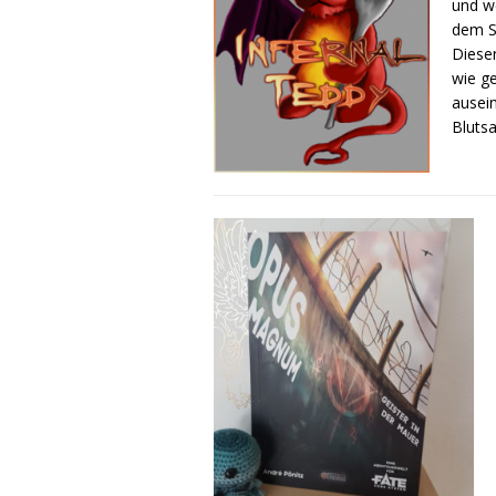
und we
dem S
Diese
wie ge
ausei
Blutsa