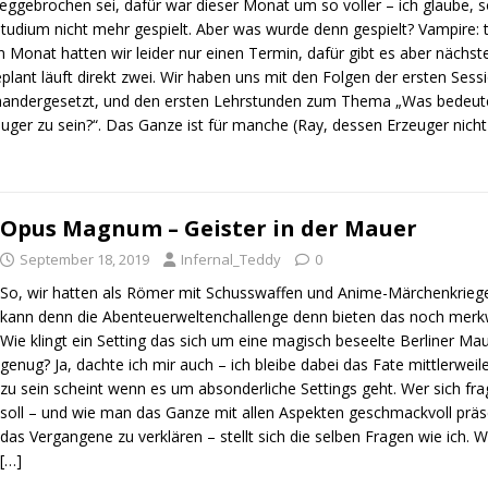
ggebrochen sei, dafür war dieser Monat um so voller – ich glaube, so
tudium nicht mehr gespielt. Aber was wurde denn gespielt? Vampire:
n Monat hatten wir leider nur einen Termin, dafür gibt es aber nächs
plant läuft direkt zwei. Wir haben uns mit den Folgen der ersten Sess
nandergesetzt, und den ersten Lehrstunden zum Thema „Was bedeutet
uger zu sein?“. Das Ganze ist für manche (Ray, dessen Erzeuger nich
Opus Magnum – Geister in der Mauer
September 18, 2019
Infernal_Teddy
0
So, wir hatten als Römer mit Schusswaffen und Anime-Märchenkrieg
kann denn die Abenteuerweltenchallenge denn bieten das noch merk
Wie klingt ein Setting das sich um eine magisch beseelte Berliner Ma
genug? Ja, dachte ich mir auch – ich bleibe dabei das Fate mittlerwei
zu sein scheint wenn es um absonderliche Settings geht. Wer sich fr
soll – und wie man das Ganze mit allen Aspekten geschmackvoll prä
das Vergangene zu verklären – stellt sich die selben Fragen wie ich. 
[…]