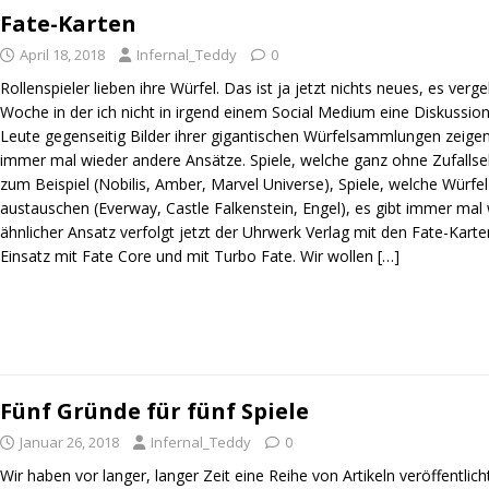
Fate-Karten
April 18, 2018
Infernal_Teddy
0
Rollenspieler lieben ihre Würfel. Das ist ja jetzt nichts neues, es verge
Woche in der ich nicht in irgend einem Social Medium eine Diskussion 
Leute gegenseitig Bilder ihrer gigantischen Würfelsammlungen zeigen
immer mal wieder andere Ansätze. Spiele, welche ganz ohne Zufal
zum Beispiel (Nobilis, Amber, Marvel Universe), Spiele, welche Würfe
austauschen (Everway, Castle Falkenstein, Engel), es gibt immer mal 
ähnlicher Ansatz verfolgt jetzt der Uhrwerk Verlag mit den Fate-Kart
Einsatz mit Fate Core und mit Turbo Fate. Wir wollen
[…]
Fünf Gründe für fünf Spiele
Januar 26, 2018
Infernal_Teddy
0
Wir haben vor langer, langer Zeit eine Reihe von Artikeln veröffentlicht