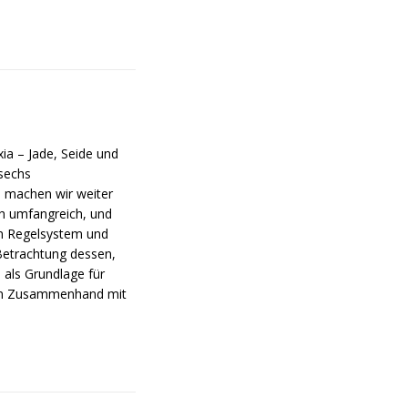
ia – Jade, Seide und
 sechs
e machen wir weiter
ich umfangreich, und
m Regelsystem und
 Betrachtung dessen,
als Grundlage für
e im Zusammenhand mit