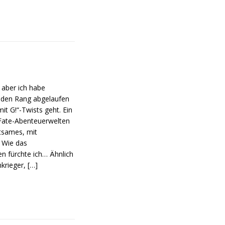
 aber ich habe
s den Rang abgelaufen
t G!“-Twists geht. Ein
 Fate-Abenteuerwelten
ltsames, mit
 Wie das
 fürchte ich… Ähnlich
nkrieger,
[…]