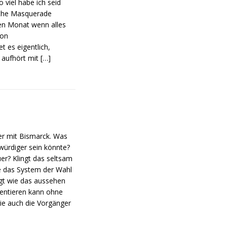
 viel habe ich seid
 the Masquerade
ten Monat wenn alles
ion
 es eigentlich,
t aufhört mit
[…]
er mit Bismarck. Was
würdiger sein könnte?
uer? Klingt das seltsam
le das System der Wahl
agt wie das aussehen
sentieren kann ohne
Wie auch die Vorgänger