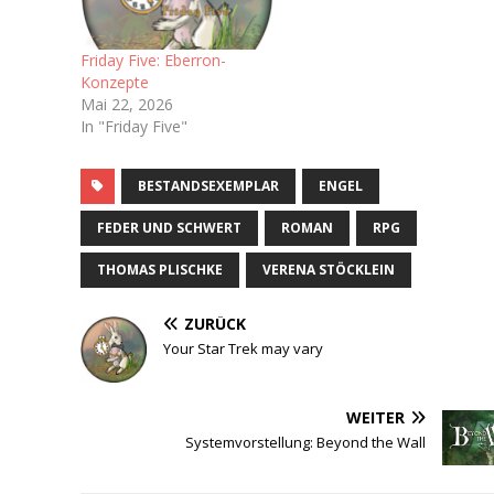
Monopoly,
dementsprechend habe
ich nie wirklich Zugang
Friday Five: Eberron-
zum Brettspielhobby
Konzepte
gefunden. Man könnte
Mai 22, 2026
sich also fragen…
In "Friday Five"
BESTANDSEXEMPLAR
ENGEL
FEDER UND SCHWERT
ROMAN
RPG
THOMAS PLISCHKE
VERENA STÖCKLEIN
ZURÜCK
Your Star Trek may vary
WEITER
Systemvorstellung: Beyond the Wall