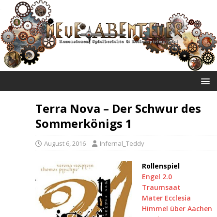
NEUE ABENTEUER
Terra Nova – Der Schwur des
Sommerkönigs 1
August 6, 2016
Infernal_Teddy
Rollenspiel
Engel 2.0
Traumsaat
Mater Ecclesia
Himmel über Aachen