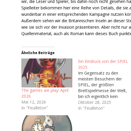
wir, die Leser und Spieler, bis dahin noch nicht gesehen ha
Spielleiter bekommen hier eine Reihe von Details, die sie 
wunderbar in einer entsprechenden Kampagne nutzen kö
Außerdem sehen wir die Britannischen Inseln an dieser Ste
wie sie sich vor der Invasion präsentieren. Aber nicht nur a
Quellenmaterial, auch als Roman kann dieses Buch punkt
Ähnliche Beiträge
Ein Eindruck von der SPIEL
2025
Im Gegensatz zu den
meisten Besuchern der
SPIEL, der größten
The games we play: April
Brettspielmesse der Welt,
2026
bin ich eigentlich kein
Mai 12, 2026
Brettspieler. In meiner
Oktober 28, 2025
In "Feuilleton"
Kindheit wurden bei uns
In "Feuilleton"
Zuhause kaum Brettspiele
gespielt abseits von ab
und an Risiko oder