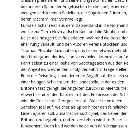
Glauben praktizieren, und seinem ungewöhnlichen Gast, 
besonderen Spion der Angelitischen Kirche: Joel, einem de
wenigen verbliebenen Sarieliten, der flügellosen Stimmen,
deren Macht in ihrer Stimme liegt.
Lumaels Schar reist aus dem Gabrielsland in die Normand
wo sie zur Terra Nova aufschließen, und die Abfahrt und d
Reise des riesigen Schiffes erleben. Während die Reise dor
eher ruhig verläuft, und den Autoren Verena Stöcklein und
Thomas Plischke dazu nutzen, uns Lesern etwas mehr üb
den Hintergrund der Invasion zu erzählen, kommt es auf 
Fahrt selbst zu einer Reihe von Sabotageakten aus den R
der Angeliten, welche den Erfolg der Fahrt in Frage stelle
Ende der Reise liegt dann der erste Angriff auf die Inseln s
einer blutigen Schlacht um die Landestelle, in der es den
Britonen fast gelingt, die Angeliten zurück ins Meer zu tre
Abwechselnd zu den Kapiteln mit den Erlebnissen der Sch
wird die Geschichte Georges erzählt. Dieser nimmt den
Sarieliten Joel auf, welcher als Spion hinter den feindlichen
Linien agieren soll. Zunächst versucht Joel, das Leben der
Britonen zu begreifen, und zu verstehen wie ihre Gesellsc
funktioniert. Doch bald werden beide von den Ereignissen