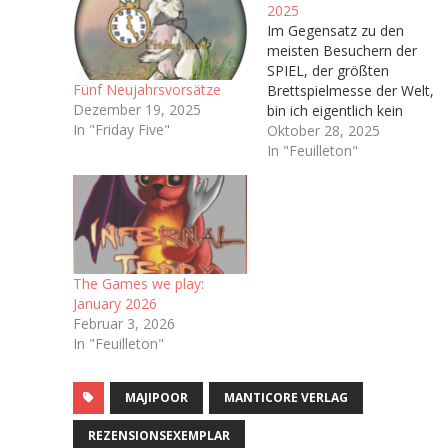
2025
Im Gegensatz zu den
meisten Besuchern der
SPIEL, der größten
Fünf Neujahrsvorsätze
Brettspielmesse der Welt,
Dezember 19, 2025
bin ich eigentlich kein
In "Friday Five"
Brettspieler. In meiner
Oktober 28, 2025
Kindheit wurden bei uns
In "Feuilleton"
Zuhause kaum Brettspiele
gespielt abseits von ab
und an Risiko oder
Monopoly,
dementsprechend habe
ich nie wirklich Zugang
The Games we play:
zum Brettspielhobby
January 2026
gefunden. Man könnte
Februar 3, 2026
sich also fragen…
In "Feuilleton"
MAJIPOOR
MANTICORE VERLAG
REZENSIONSEXEMPLAR