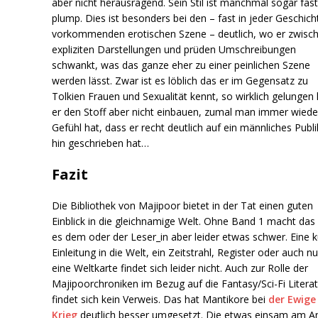
aber nicht herausragend. Sein Stil ist manchmal sogar fas
plump. Dies ist besonders bei den – fast in jeder Geschich
vorkommenden erotischen Szene – deutlich, wo er zwisc
expliziten Darstellungen und prüden Umschreibungen
schwankt, was das ganze eher zu einer peinlichen Szene
werden lässt. Zwar ist es löblich das er im Gegensatz zu
Tolkien Frauen und Sexualität kennt, so wirklich gelungen
er den Stoff aber nicht einbauen, zumal man immer wiede
Gefühl hat, dass er recht deutlich auf ein männliches Pub
hin geschrieben hat…
Fazit
Die Bibliothek von Majipoor bietet in der Tat einen guten
Einblick in die gleichnamige Welt. Ohne Band 1 macht das
es dem oder der Leser_in aber leider etwas schwer. Eine 
Einleitung in die Welt, ein Zeitstrahl, Register oder auch nu
eine Weltkarte findet sich leider nicht. Auch zur Rolle der
Majipoorchroniken im Bezug auf die Fantasy/Sci-Fi Literat
findet sich kein Verweis. Das hat Mantikore bei
der Ewige
Krieg
deutlich besser umgesetzt. Die etwas einsam am A