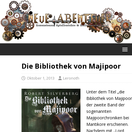
NEUE ABENTEUER
Die Bibliothek von Majipoor
Oktober 1, 2013
Leronoth
Unter dem Titel „die
Bibliothek von Majipoor“
der zweite Band der
sogenannten
Majipoorchroniken bei
Mantikore erschienen.
Nachdem mit „Lord