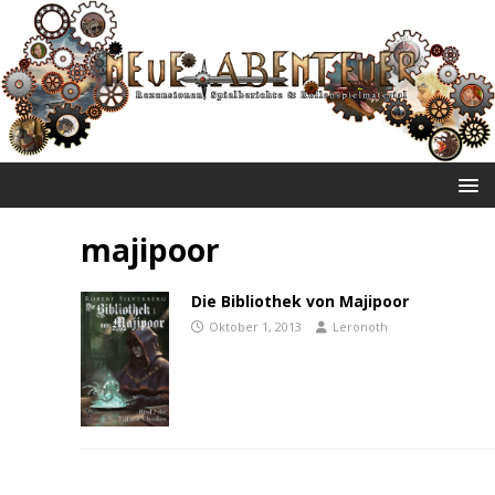
NEUE ABENTEUER
majipoor
Die Bibliothek von Majipoor
Oktober 1, 2013
Leronoth