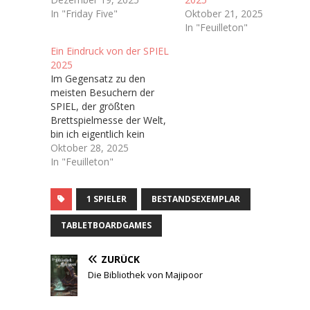
In "Friday Five"
Oktober 21, 2025
In "Feuilleton"
Ein Eindruck von der SPIEL
2025
Im Gegensatz zu den
meisten Besuchern der
SPIEL, der größten
Brettspielmesse der Welt,
bin ich eigentlich kein
Brettspieler. In meiner
Oktober 28, 2025
Kindheit wurden bei uns
In "Feuilleton"
Zuhause kaum Brettspiele
gespielt abseits von ab
1 SPIELER
BESTANDSEXEMPLAR
und an Risiko oder
Monopoly,
TABLETBOARDGAMES
dementsprechend habe
ich nie wirklich Zugang
zum Brettspielhobby
ZURÜCK
gefunden. Man könnte
Die Bibliothek von Majipoor
sich also fragen…