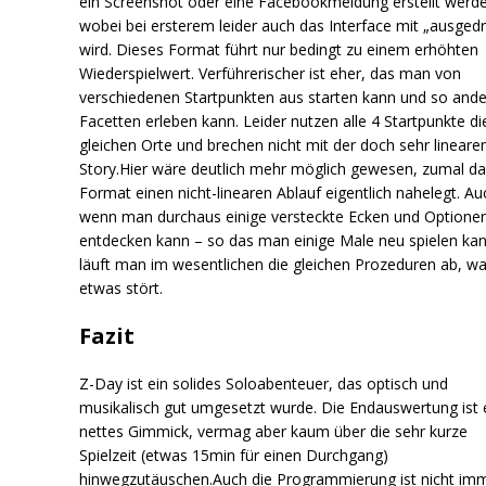
ein Screenshot oder eine Facebookmeldung erstellt werd
wobei bei ersterem leider auch das Interface mit „ausgedr
wird. Dieses Format führt nur bedingt zu einem erhöhten
Wiederspielwert. Verführerischer ist eher, das man von
verschiedenen Startpunkten aus starten kann und so and
Facetten erleben kann. Leider nutzen alle 4 Startpunkte di
gleichen Orte und brechen nicht mit der doch sehr lineare
Story.Hier wäre deutlich mehr möglich gewesen, zumal d
Format einen nicht-linearen Ablauf eigentlich nahelegt. Au
wenn man durchaus einige versteckte Ecken und Optione
entdecken kann – so das man einige Male neu spielen ka
läuft man im wesentlichen die gleichen Prozeduren ab, w
etwas stört.
Fazit
Z-Day ist ein solides Soloabenteuer, das optisch und
musikalisch gut umgesetzt wurde. Die Endauswertung ist 
nettes Gimmick, vermag aber kaum über die sehr kurze
Spielzeit (etwas 15min für einen Durchgang)
hinwegzutäuschen.Auch die Programmierung ist nicht im