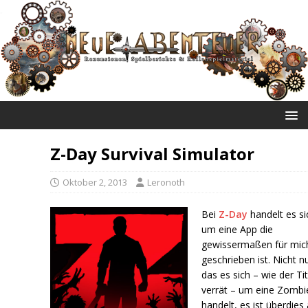
NEUE ABENTEUER
Z-Day Survival Simulator
Oktober 2, 2013
Leronoth
Bei
Z-Day
handelt es si
um eine App die
gewissermaßen für mic
geschrieben ist. Nicht n
das es sich – wie der Tit
verrät – um eine Zomb
handelt, es ist überdies