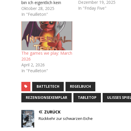
Dezember 19, 2025
bin ich eigentlich kein
In "Friday Five"
Brettspieler. In meiner
Oktober 28, 2025
Kindheit wurden bei uns
In "Feuilleton"
Zuhause kaum Brettspiele
gespielt abseits von ab
und an Risiko oder
Monopoly,
dementsprechend habe
ich nie wirklich Zugang
The games we play: March
zum Brettspielhobby
2026
gefunden. Man könnte
April 2, 2026
sich also fragen…
In "Feuilleton"
BATTLETECH
REGELBUCH
REZENSIONSEXEMPLAR
TABLETOP
ULISSES SPIE
ZURÜCK
Rückkehr zur schwarzen Eiche