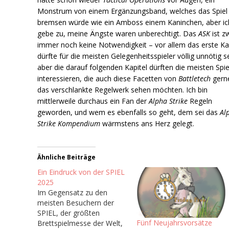
Monstrum von einem Ergänzungsband, welches das Spiel
bremsen würde wie ein Amboss einem Kaninchen, aber ic
gebe zu, meine Ängste waren unberechtigt. Das
ASK
ist z
immer noch keine Notwendigkeit – vor allem das erste Ka
dürfte für die meisten Gelegenheitsspieler völlig unnötig s
aber die darauf folgenden Kapitel dürften die meisten Spie
interessieren, die auch diese Facetten von
Battletech
gerne
das verschlankte Regelwerk sehen möchten. Ich bin
mittlerweile durchaus ein Fan der
Alpha Strike
Regeln
geworden, und wem es ebenfalls so geht, dem sei das
Al
Strike Kompendium
wärmstens ans Herz gelegt.
Ähnliche Beiträge
Ein Eindruck von der SPIEL
2025
Im Gegensatz zu den
meisten Besuchern der
SPIEL, der größten
Fünf Neujahrsvorsätze
Brettspielmesse der Welt,