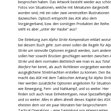
besprochen haben. Das Artwork besteht wieder aus schö
Fotos von Situationen, welche mit Miniaturen dargestellt
worden sind, mit ein oder zwei vereinzelten Illustrationen
dazwischen. Optisch entspricht das
AS
K also dem
Vorgängerband, bzw. den sonstigen Produkten der Reihe.
sieht es aber „unter der Haube“ aus?
Die Einleitung zum
Alpha Strike Kompendium
erklärt woru
bei diesem Buch geht: zum einen sollen die Regeln für
Alp
Strike
um sinnvolle Optionen ergänzt werden, zum ander
sollen hier sowohl Brücken geschlagen werden zwischen
Strike
und dem normalen
Battletech
wie man es aus
Total
Warfare
her kennt, als auch Richtlinien vorgegeben werd
ausgeglichene Streitmachten erstellen zu können. Den Be
macht das
ASK
mit dem Taktischen Anhang für
Alpha Stri
Hier werden zusätzliche Optionen angeboten für Situatio
wie Bewegung, Fern- und Nahkampf, und so weiter. Hier
finden sich auch neue Einheitentypen, neue Spezialfertigke
und so weiter. Alles in allem ähnelt dieses Kapitel des AS
ehesten dem vor ein paar Monaten hier besprochenem
Tactical Operations – eine Sammlung von interessanten