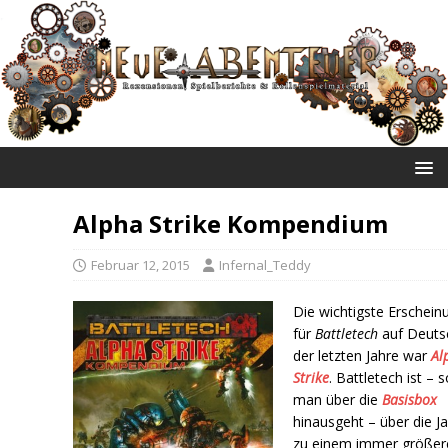
NEUE ABENTEUER
Alpha Strike Kompendium
Februar 12, 2015
Infernal_Teddy
Die wichtigste Erschein
für
Battletech
auf Deuts
der letzten Jahre war
Al
Strike
. Battletech ist – 
man über die
Basisbox
hinausgeht – über die J
zu einem immer größer