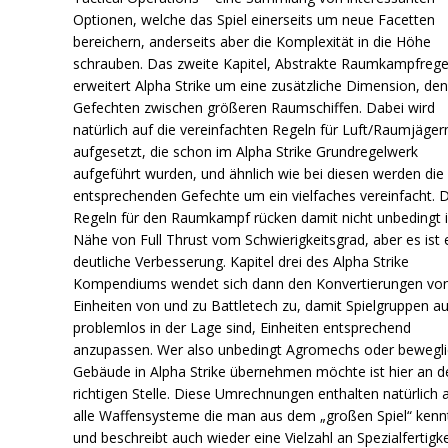
Optionen, welche das Spiel einerseits um neue Facetten
bereichern, anderseits aber die Komplexität in die Höhe
schrauben. Das zweite Kapitel, Abstrakte Raumkampfrege
erweitert Alpha Strike um eine zusätzliche Dimension, de
Gefechten zwischen größeren Raumschiffen. Dabei wird
natürlich auf die vereinfachten Regeln für Luft/Raumjäger
aufgesetzt, die schon im Alpha Strike Grundregelwerk
aufgeführt wurden, und ähnlich wie bei diesen werden die
entsprechenden Gefechte um ein vielfaches vereinfacht. D
Regeln für den Raumkampf rücken damit nicht unbedingt i
Nähe von Full Thrust vom Schwierigkeitsgrad, aber es ist 
deutliche Verbesserung. Kapitel drei des Alpha Strike
Kompendiums wendet sich dann den Konvertierungen vo
Einheiten von und zu Battletech zu, damit Spielgruppen a
problemlos in der Lage sind, Einheiten entsprechend
anzupassen. Wer also unbedingt Agromechs oder bewegl
Gebäude in Alpha Strike übernehmen möchte ist hier an d
richtigen Stelle. Diese Umrechnungen enthalten natürlich 
alle Waffensysteme die man aus dem „großen Spiel“ kenn
und beschreibt auch wieder eine Vielzahl an Spezialfertigke