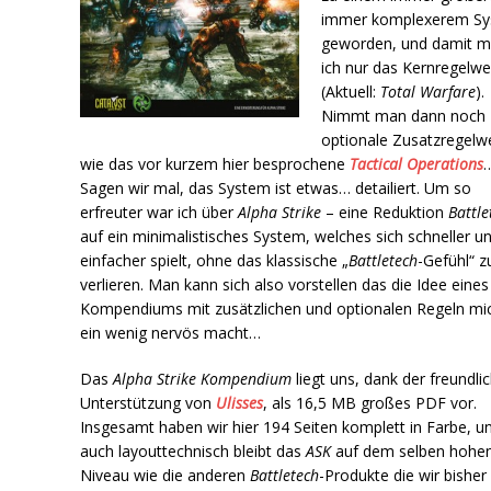
immer komplexerem S
geworden, und damit m
ich nur das Kernregelwe
(Aktuell:
Total Warfare
).
Nimmt man dann noch
optionale Zusatzregelw
wie das vor kurzem hier besprochene
Tactical Operations
Sagen wir mal, das System ist etwas… detailiert. Um so
erfreuter war ich über
Alpha Strike
– eine Reduktion
Battle
auf ein minimalistisches System, welches sich schneller u
einfacher spielt, ohne das klassische „
Battletech
-Gefühl“ z
verlieren. Man kann sich also vorstellen das die Idee eines
Kompendiums mit zusätzlichen und optionalen Regeln mi
ein wenig nervös macht…
Das
Alpha Strike Kompendium
liegt uns, dank der freundli
Unterstützung von
Ulisses
, als 16,5 MB großes PDF vor.
Insgesamt haben wir hier 194 Seiten komplett in Farbe, u
auch layouttechnisch bleibt das
ASK
auf dem selben hohe
Niveau wie die anderen
Battletech
-Produkte die wir bisher