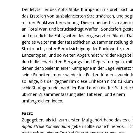
Der letzte Teil des Apha Strike Kompendiums dreht sich 
das Erstellen von ausbalancierten Streitmächten, und beg
mit der Punktwertberechnung. Diese orientiert sich aberm
an Total War, und berücksichtigt Waffen, Sonderfertigkeit
und natürlich die Fähigkeiten des eingesetzten Piloten. D
geht es weiter mit der tatsächlichen Zusammenstellung d
Streitmacht, unter Berücksichtigung der Punktwerte, der
Lanzentypen, und so weiter. Abgerundet wird der Regeltei
durch die erweiterten Bergungs- und Reperaturregeln, mit
denen der Spieler in einer Kampagne in der Lage versetzt 
seine Einheiten immer wieder ins Feld zu führen – zumind
so lange, bis der gegner ihm diese Einheiten nicht zu Klu
schießt. Abgerundet wird der Band durch die für Battletec
üblichen Zusammenfassung aller Tabellen, und einem
umfangreichen Index.
Fazit:
Zugegeben, als ich zum ersten Mal gehört habe das es ei
Alpha Strike Kompendium
geben sollte war ich nervös – ic
hatte schon wieder
Tactical Operations
vor Augen, ein