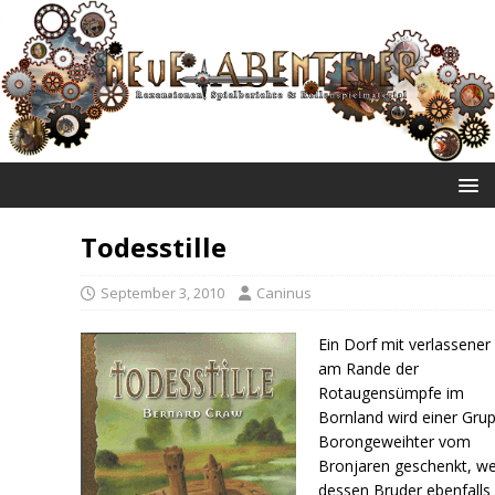
NEUE ABENTEUER
Todesstille
September 3, 2010
Caninus
Ein Dorf mit verlassener
am Rande der
Rotaugensümpfe im
Bornland wird einer Gru
Borongeweihter vom
Bronjaren geschenkt, we
dessen Bruder ebenfalls