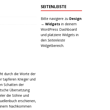
SEITENLEISTE
Bitte navigiere zu
Design
→ Widgets
in deinem
WordPress Dashboard
und platziere Widgets in
den
Seitenleiste
Widgetbereich.
ht durch die Worte der
r tapferen Krieger und
ten Schatten der
utsche Übersetzung
ieler die Söhne und
Quellenbuch erschienen,
en, einem Nachkommen