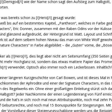
et [I]Demigod[/I] wie der Name schon sagt den Aufstieg zum Halbgott, 
orten.
s, was bereits schon zu [I]Hero[/I] gesagt wurde:
eiß bis auf ein bestimmtes Kapitel, „Pantheon“, welches in Farbe ge
haracters“, Eric Donner, zusammen mit den Raben Odins vor der Kuliss
ind glänzend aufgedruckt, der Hintergrund ist Matt. Layout und Schri
rk ist auf dem selbem hohen Niveau das man von White Wolf gewohnt
nature Characters“ in Farbe abgebildet – die „Guten“ vorne, die „Böse
cker als [I]Hero[/I], dies liegt aber nicht am Seitenumfang (350 Seite
 nicht mehr Hochglanz ist, sondern das etwas mattere Papier das Pro
ds[/I] verwendet. Optisch also immer noch ein Leckerbissen. Inhaltlich
einer längeren Kurzgeschichte von Carl Bowen, und ist dieses Mal in F
hkommen der Aphrodite und einer der Signature Characters, in das L
des Regelwerks ein. Ohne einer großartigen Einleitung stürzt sich das
albgott? Jeder Nachkomme der einen Legendenrang von Fünf erreich
nd die hat’s in sich: noch mal neun Attributspunkte, noch mal zehn P
f Geburtsrechte, und noch mal 15 Bonuspunkte für Steigerungen. Mi
ch der Vorstellung dieser Steigerungsschablone werden uns die Beispie