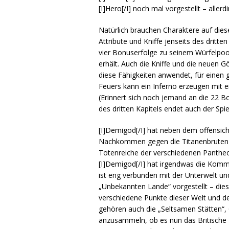
[I]Hero[/I] noch mal vorgestellt – all
Natürlich brauchen Charaktere auf dies
Attribute und Kniffe jenseits des dritt
vier Bonuserfolge zu seinem Würfelpoo
erhält. Auch die Kniffe und die neuen 
diese Fähigkeiten anwendet, für einen 
Feuers kann ein Inferno erzeugen mit ei
(Erinnert sich noch jemand an die 22 B
des dritten Kapitels endet auch der Spie
[I]Demigod[/I] hat neben dem offensich
Nachkommen gegen die Titanenbruten in 
Totenreiche der verschiedenen Pantheon
[I]Demigod[/I] hat irgendwas die Kom
ist eng verbunden mit der Unterwelt u
„Unbekannten Lande“ vorgestellt – die
verschiedene Punkte dieser Welt und de
gehören auch die „Seltsamen Stätten“,
anzusammeln, ob es nun das Britische M