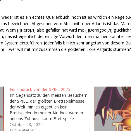
 weder ist es ein echtes Quellenbuch, noch ist es wirklich ein Regel
chs bezeichnen. Abgesehen vom Abschnitt über Atlantis ist das Mate
ät. Wem [I]Hero[/I] also gefallen hat wird mit [i]Demigod[7i] glücklic
ein, das ist eigentlich der einzige Vorwurf den man machen könnte – e
m System einzuführen. Jedenfalls bin ich sehr angetan von diesem Bu
jahr – wer will mit mir zusammen die goldenen Tore Asgards stürmen?
Ein Eindruck von der SPIEL 2025
Im Gegensatz zu den meisten Besuchern
der SPIEL, der größten Brettspielmesse
der Welt, bin ich eigentlich kein
Brettspieler. In meiner Kindheit wurden
bei uns Zuhause kaum Brettspiele
gespielt abseits von ab und an Risiko
Oktober 28, 2025
oder Monopoly, dementsprechend habe
In "Feuilleton"