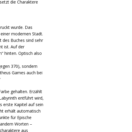
setzt die Charaktere
druckt wurde. Das
e einer modernen Stadt.
ft des Buches sind sehr
 ist. Auf der
n“ hinten. Optisch also
n gegen 370), sondern
metheus Games auch bei
?
arbe gehalten. Erzählt
abyrinth entführt wird,
 erste Kapitel auf sein
t erhält automatisch
unkte für Epische
t andern Worten –
lcharaktere aus