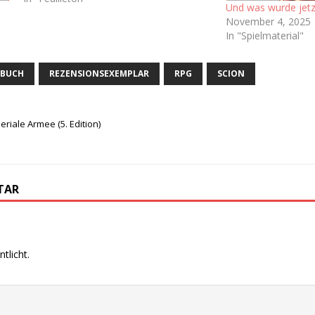
Und was wurde jetz
ich nie wirklich Zugang zum
November 4, 2025
Brettspielhobby gefunden. Man könnte
In "Spielmaterial"
sich also fragen…
LBUCH
REZENSIONSEXEMPLAR
RPG
SCION
iale Armee (5. Edition)
TAR
tlicht.