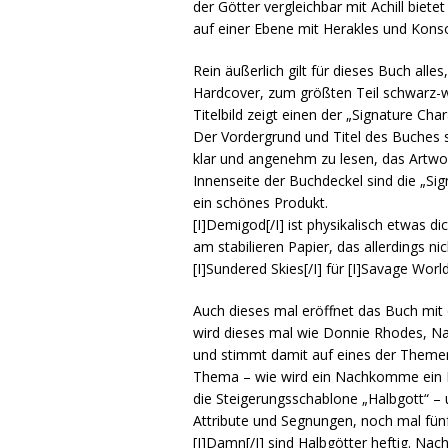
der Götter vergleichbar mit Achill biet
auf einer Ebene mit Herakles und Kons
Rein äußerlich gilt für dieses Buch alle
Hardcover, zum größten Teil schwarz-w
Titelbild zeigt einen der „Signature C
Der Vordergrund und Titel des Buches s
klar und angenehm zu lesen, das Artwo
Innenseite der Buchdeckel sind die „Sig
ein schönes Produkt.
[I]Demigod[/I] ist physikalisch etwas di
am stabilieren Papier, das allerdings
[I]Sundered Skies[/I] für [I]Savage Worl
Auch dieses mal eröffnet das Buch mit 
wird dieses mal wie Donnie Rhodes, Nac
und stimmt damit auf eines der Themen 
Thema – wie wird ein Nachkomme ein H
die Steigerungsschablone „Halbgott“ – u
Attribute und Segnungen, noch mal fün
[I]Damn[/I] sind Halbgötter heftig. Na