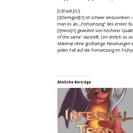
[U]Fazit:[/U]
[I]Demigod[/I] ist schwer einzuordnen –
man es als „Fortsetzung“ des ersten Bu
[I]Hero[/I] gewohnt von höchster Qualit
of the same“ darstellt. Um ehrlich zu s
Material ohne großartige Neuerungen i
jeden Fall auf die Fortsetzung im Früh
Ähnliche Beiträge