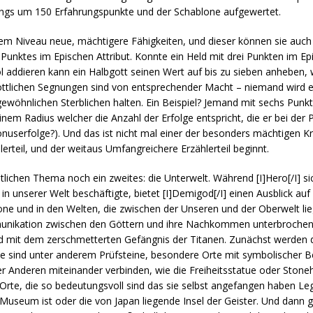
erdings um 150 Erfahrungspunkte und der Schablone aufgewertet.
em Niveau neue, mächtigere Fähigkeiten, und dieser können sie auch 
en Punktes im Epischen Attribut. Konnte ein Held mit drei Punkten im Ep
l addieren kann ein Halbgott seinen Wert auf bis zu sieben anheben,
Göttlichen Segnungen sind von entsprechender Macht – niemand wird e
gewöhnlichen Sterblichen halten. Ein Beispiel? Jemand mit sechs Pun
nem Radius welcher die Anzahl der Erfolge entspricht, die er bei der 
onuserfolge?). Und das ist nicht mal einer der besonders mächtigen K
lerteil, und der weitaus Umfangreichere Erzählerteil beginnt.
tlichen Thema noch ein zweites: die Unterwelt. Während [I]Hero[/I] 
unserer Welt beschäftigte, bietet [I]Demigod[/I] einen Ausblick auf
e und in den Welten, die zwischen der Unseren und der Oberwelt lieg
munikation zwischen den Göttern und ihre Nachkommen unterbrochen,
nd mit dem zerschmetterten Gefängnis der Titanen. Zunächst werden 
se sind unter anderem Prüfsteine, besondere Orte mit symbolischer 
r Anderen miteinander verbinden, wie die Freiheitsstatue oder Stone
 Orte, die so bedeutungsvoll sind das sie selbst angefangen haben L
useum ist oder die von Japan liegende Insel der Geister. Und dann g