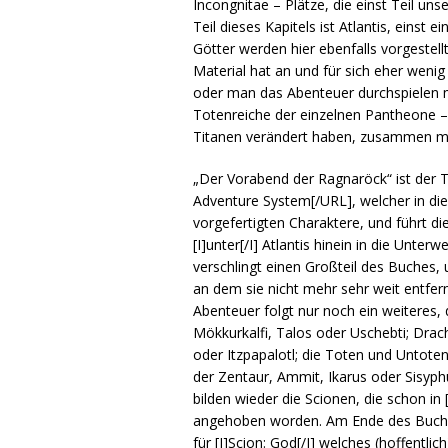
Incongnitae – Plätze, die einst Teil uns
Teil dieses Kapitels ist Atlantis, einst
Götter werden hier ebenfalls vorgestel
Material hat an und für sich eher wen
oder man das Abenteuer durchspielen m
Totenreiche der einzelnen Pantheone –
Titanen verändert haben, zusammen mi
„Der Vorabend der Ragnaröck“ ist der 
Adventure System[/URL], welcher in die
vorgefertigten Charaktere, und führt di
[I]unter[/I] Atlantis hinein in die Unt
verschlingt einen Großteil des Buches, 
an dem sie nicht mehr sehr weit entfer
Abenteuer folgt nur noch ein weiteres,
Mökkurkalfi, Talos oder Uschebti; Drac
oder Itzpapalotl; die Toten und Untote
der Zentaur, Ammit, Ikarus oder Sisyph
bilden wieder die Scionen, die schon in
angehoben worden. Am Ende des Buches
für [I]Scion: God[/I] welches (hoffentlic