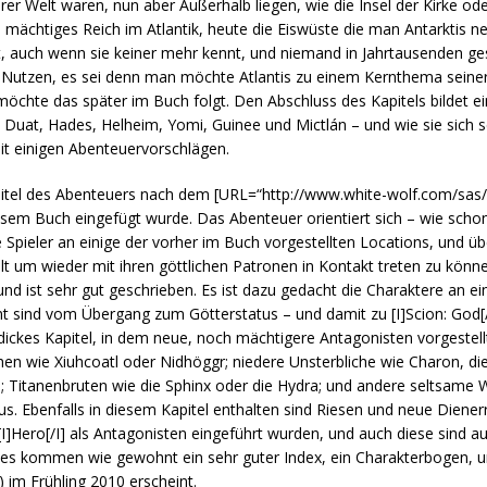
erer Welt waren, nun aber Außerhalb liegen, wie die Insel der Kirke od
 ein mächtiges Reich im Atlantik, heute die Eiswüste die man Antarktis n
lt, auch wenn sie keiner mehr kennt, und niemand in Jahrtausenden g
ig Nutzen, es sei denn man möchte Atlantis zu einem Kernthema sein
öchte das später im Buch folgt. Den Abschluss des Kapitels bildet e
 Duat, Hades, Helheim, Yomi, Guinee und Mictlán – und wie sie sich 
t einigen Abenteuervorschlägen.
Titel des Abenteuers nach dem [URL=“http://www.white-wolf.com/sas/“
sem Buch eingefügt wurde. Das Abenteuer orientiert sich – wie schon
e Spieler an einige der vorher im Buch vorgestellten Locations, und 
erwelt um wieder mit ihren göttlichen Patronen in Kontakt treten zu kön
und ist sehr gut geschrieben. Es ist dazu gedacht die Charaktere an ei
nt sind vom Übergang zum Götterstatus – und damit zu [I]Scion: God[
 dickes Kapitel, in dem neue, noch mächtigere Antagonisten vorgestel
hen wie Xiuhcoatl oder Nidhöggr; niedere Unsterbliche wie Charon, die
n; Titanenbruten wie die Sphinx oder die Hydra; und andere seltsame
us. Ebenfalls in diesem Kapitel enthalten sind Riesen und neue Diene
 [I]Hero[/I] als Antagonisten eingeführt wurden, und auch diese sind a
 kommen wie gewohnt ein sehr guter Index, ein Charakterbogen, u
h) im Frühling 2010 erscheint.