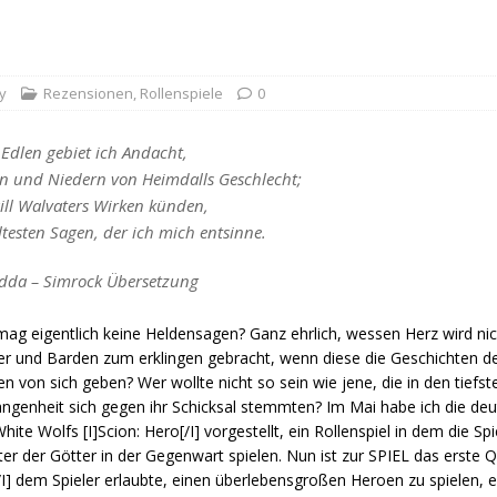
y
Rezensionen
,
Rollenspiele
0
 Edlen gebiet ich Andacht,
n und Niedern von Heimdalls Geschlecht;
ill Walvaters Wirken künden,
ltesten Sagen, der ich mich entsinne.
Edda – Simrock Übersetzung
ag eigentlich keine Heldensagen? Ganz ehrlich, wessen Herz wird nic
r und Barden zum erklingen gebracht, wenn diese die Geschichten de
n von sich geben? Wer wollte nicht so sein wie jene, die in den tiefs
ngenheit sich gegen ihr Schicksal stemmten? Im Mai habe ich die de
hite Wolfs [I]Scion: Hero[/I] vorgestellt, ein Rollenspiel in dem die Sp
er der Götter in der Gegenwart spielen. Nun ist zur SPIEL das erste 
o[/I] dem Spieler erlaubte, einen überlebensgroßen Heroen zu spiel