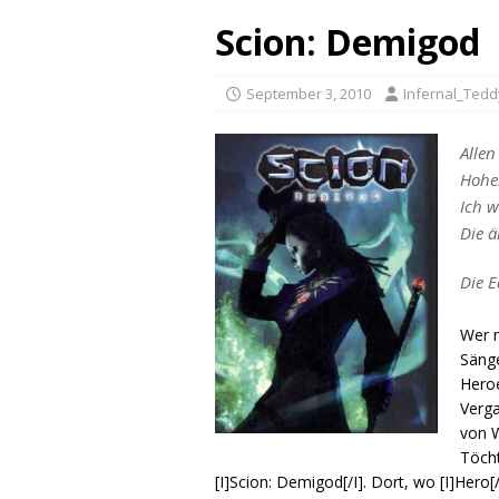
Scion: Demigod
September 3, 2010
Infernal_Tedd
Allen
Hohe
Ich w
Die ä
Die 
Wer m
Sänge
Heroe
Verga
von W
Töcht
[I]Scion: Demigod[/I]. Dort, wo [I]Her