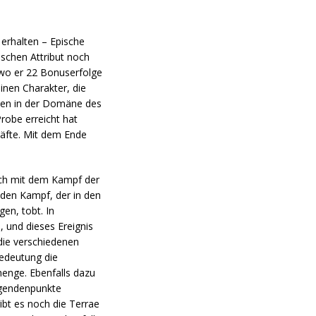
erhalten – Epische
ischen Attribut noch
 wo er 22 Bonuserfolge
inen Charakter, die
kten in der Domäne des
Probe erreicht hat
räfte. Mit dem Ende
sich mit dem Kampf der
 den Kampf, der in den
en, tobt. In
 und dieses Ereignis
die verschiedenen
Bedeutung die
henge. Ebenfalls dazu
egendenpunkte
ibt es noch die Terrae