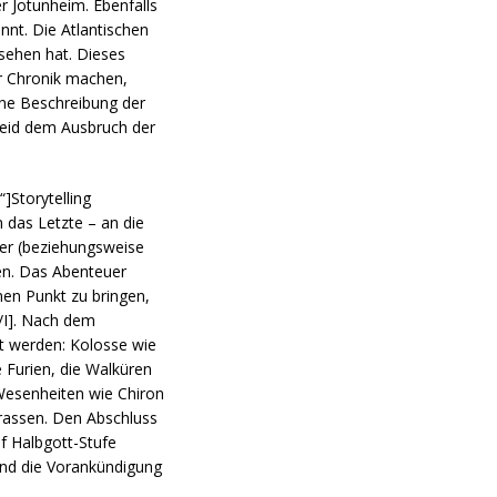
er Jotunheim. Ebenfalls
ennt. Die Atlantischen
esehen hat. Dieses
er Chronik machen,
ine Beschreibung der
seid dem Ausbruch der
]Storytelling
 das Letzte – an die
über (beziehungsweise
nen. Das Abenteuer
nen Punkt zu bringen,
/I]. Nach dem
lt werden: Kolosse wie
 Furien, die Walküren
 Wesenheiten wie Chiron
rrassen. Den Abschluss
uf Halbgott-Stufe
nd die Vorankündigung