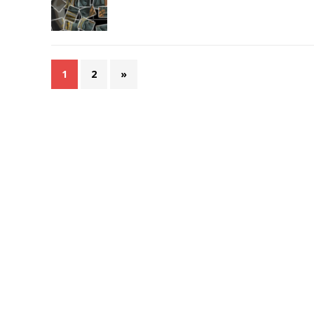
1
2
»