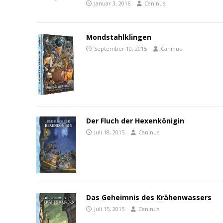
Januar 3, 2016
Caninus
Mondstahlklingen
September 10, 2015
Caninus
Der Fluch der Hexenkönigin
Juli 18, 2015
Caninus
Das Geheimnis des Krähenwassers
Juli 15, 2015
Caninus