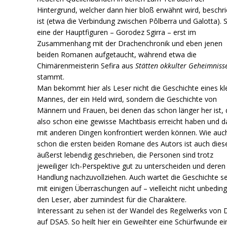
Hintergrund, welcher dann hier bloß erwähnt wird, beschr
ist (etwa die Verbindung zwischen Pôlberra und Galotta). S
eine der Hauptfiguren – Gorodez Sgirra – erst im
Zusammenhang mit der Drachenchronik und eben jenen
beiden Romanen aufgetaucht, während etwa die
Chimärenmeisterin Sefira aus
Stätten okkulter Geheimniss
stammt.
Man bekommt hier als Leser nicht die Geschichte eines kl
Mannes, der ein Held wird, sondern die Geschichte von
Männern und Frauen, bei denen das schon länger her ist, 
also schon eine gewisse Machtbasis erreicht haben und d
mit anderen Dingen konfrontiert werden können. Wie auc
schon die ersten beiden Romane des Autors ist auch dies
äußerst lebendig geschrieben, die Personen sind trotz
jeweiliger Ich-Perspektive gut zu unterscheiden und deren
Handlung nachzuvollziehen. Auch wartet die Geschichte se
mit einigen Überraschungen auf – vielleicht nicht unbeding
den Leser, aber zumindest für die Charaktere.
Interessant zu sehen ist der Wandel des Regelwerks von
auf DSA5. So heilt hier ein Geweihter eine Schürfwunde ei