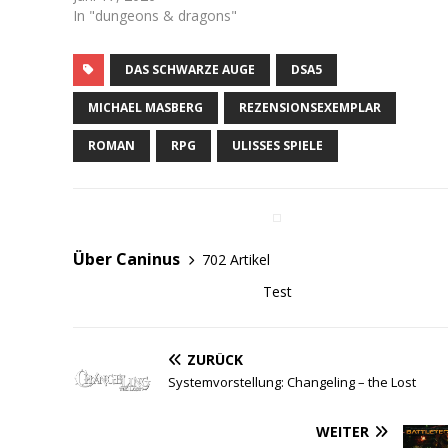
In "dungeons & dragons"
DAS SCHWARZE AUGE
DSA5
MICHAEL MASBERG
REZENSIONSEXEMPLAR
ROMAN
RPG
ULISSES SPIELE
Über Caninus
702 Artikel
Test
ZURÜCK
Systemvorstellung: Changeling – the Lost
WEITER