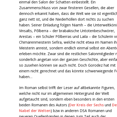
einmal den Salon der Schatten einbestellt. Ein
Zusammenschluss von zwar finsteren Gesellen, die aber
dennoch erkannt haben, dass die Welt wie sie ist eigentlic
ganz nett ist, und die Niederhöllen dort nichts zu suchen
haben. Seiner Einladung folgen Niamh – die Unterweltköni
Vinsalts, Pôlberra – der brabakische Untotenbeschwörer,
Arestas – ein Schüler Pôlberras und Laila – die Schülerin 
Chimärenmeisterin Sefira, welche nicht etwa im Namen ih
Meisterin anreist, sondern endlich einmal selbst ein Aben
erleben möchte. Zwar sind die restlichen Salonmitglieder n
sonderlich angetan von der ganzen Geschichte, aber einf
so zusehen können sie auch nicht. Doch Gorodez hat mit
einem nicht gerechnet und das könnte schwerwiegende F
haben…
Im Roman selbst trifft der Leser auf altbekannte Figuren,
welche nicht nur im allgemeinen Hintergrund der Welt
aufgetaucht sind, sondern eben besonders in den ersten
beiden Romanen des Autors (
Der Kreis der Sechs
und
De
Nabel der Welten
) bzw in anderen DSA Romanen und
neueren Quellenbänden in denen zum Teil auch der