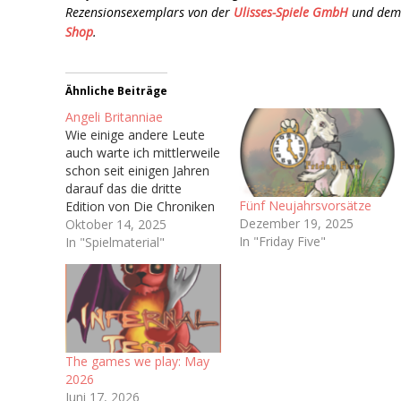
Rezensionsexemplars von der
Ulisses-Spiele GmbH
und de
Shop
.
Ähnliche Beiträge
Angeli Britanniae
Wie einige andere Leute
auch warte ich mittlerweile
schon seit einigen Jahren
darauf das die dritte
Fünf Neujahrsvorsätze
Edition von Die Chroniken
Dezember 19, 2025
der Engel (Vulgo: Engel),
Oktober 14, 2025
In "Friday Five"
welche ja irgendwann bald
In "Spielmaterial"
das Licht der Welt
erblicken soll. Hoffentlich.
Immerhin haben wir ja
schon ein Playtest-
Dokument bekommen Ich
bin sogar auf dem
The games we play: May
dazugehörigen Discord-
2026
Server…
Juni 17, 2026