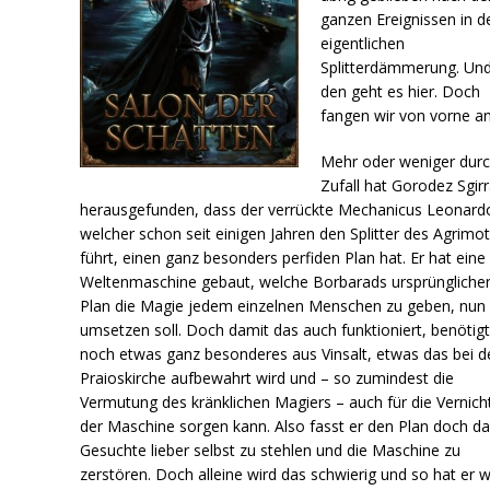
ganzen Ereignissen in d
eigentlichen
Splitterdämmerung. Un
den geht es hier. Doch
fangen wir von vorne a
Mehr oder weniger dur
Zufall hat Gorodez Sgir
herausgefunden, dass der verrückte Mechanicus Leonard
welcher schon seit einigen Jahren den Splitter des Agrimo
führt, einen ganz besonders perfiden Plan hat. Er hat eine
Weltenmaschine gebaut, welche Borbarads ursprüngliche
Plan die Magie jedem einzelnen Menschen zu geben, nun
umsetzen soll. Doch damit das auch funktioniert, benötigt
noch etwas ganz besonderes aus Vinsalt, etwas das bei d
Praioskirche aufbewahrt wird und – so zumindest die
Vermutung des kränklichen Magiers – auch für die Vernic
der Maschine sorgen kann. Also fasst er den Plan doch d
Gesuchte lieber selbst zu stehlen und die Maschine zu
zerstören. Doch alleine wird das schwierig und so hat er 