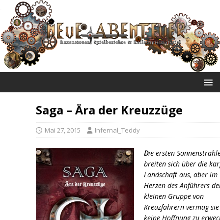
NEUE ABENTEUER
Saga – Ära der Kreuzzüge
Mai 27, 2015
Infernal_Teddy
D
ie ersten Sonnenstrahl
breiten sich über die ka
Landschaft aus, aber im
Herzen des Anführers de
kleinen Gruppe von
Kreuzfahrern vermag sie
keine Hoffnung zu erwec