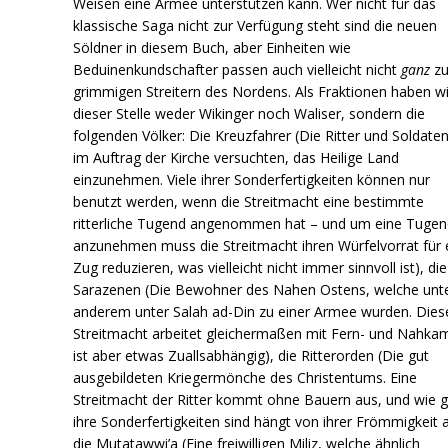
Weisen eine Armee unterstützen kann. Wer nicht für das
klassische Saga nicht zur Verfügung steht sind die neuen
Söldner in diesem Buch, aber Einheiten wie
Beduinenkundschafter passen auch vielleicht nicht
ganz
zu
grimmigen Streitern des Nordens. Als Fraktionen haben wi
dieser Stelle weder Wikinger noch Waliser, sondern die
folgenden Völker: Die Kreuzfahrer (Die Ritter und Soldaten
im Auftrag der Kirche versuchten, das Heilige Land
einzunehmen. Viele ihrer Sonderfertigkeiten können nur
benutzt werden, wenn die Streitmacht eine bestimmte
ritterliche Tugend angenommen hat – und um eine Tugen
anzunehmen muss die Streitmacht ihren Würfelvorrat für 
Zug reduzieren, was vielleicht nicht immer sinnvoll ist), die
Sarazenen (Die Bewohner des Nahen Ostens, welche unt
anderem unter Salah ad-Din zu einer Armee wurden. Dies
Streitmacht arbeitet gleichermaßen mit Fern- und Nahka
ist aber etwas Zuallsabhängig), die Ritterorden (Die gut
ausgebildeten Kriegermönche des Christentums. Eine
Streitmacht der Ritter kommt ohne Bauern aus, und wie g
ihre Sonderfertigkeiten sind hängt von ihrer Frömmigkeit a
die Mutatawwi’a (Eine freiwilligen Miliz, welche ähnlich