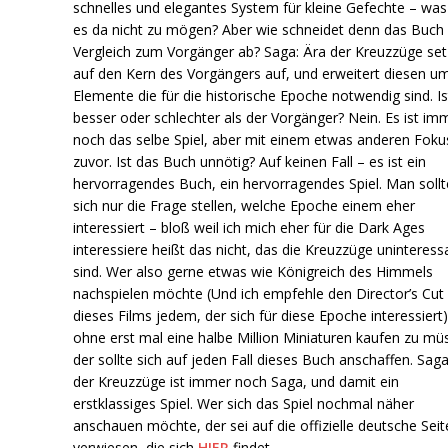
schnelles und elegantes System für kleine Gefechte – was
es da nicht zu mögen? Aber wie schneidet denn das Buch
Vergleich zum Vorgänger ab? Saga: Ära der Kreuzzüge set
auf den Kern des Vorgängers auf, und erweitert diesen u
Elemente die für die historische Epoche notwendig sind. Is
besser oder schlechter als der Vorgänger? Nein. Es ist im
noch das selbe Spiel, aber mit einem etwas anderen Foku
zuvor. Ist das Buch unnötig? Auf keinen Fall – es ist ein
hervorragendes Buch, ein hervorragendes Spiel. Man sollt
sich nur die Frage stellen, welche Epoche einem eher
interessiert – bloß weil ich mich eher für die Dark Ages
interessiere heißt das nicht, das die Kreuzzüge uninteress
sind. Wer also gerne etwas wie Königreich des Himmels
nachspielen möchte (Und ich empfehle den Director’s Cut
dieses Films jedem, der sich für diese Epoche interessiert)
ohne erst mal eine halbe Million Miniaturen kaufen zu mü
der sollte sich auf jeden Fall dieses Buch anschaffen. Saga
der Kreuzzüge ist immer noch Saga, und damit ein
erstklassiges Spiel. Wer sich das Spiel nochmal näher
anschauen möchte, der sei auf die offizielle deutsche Seit
verwiesen, die sich
HIER
findet.