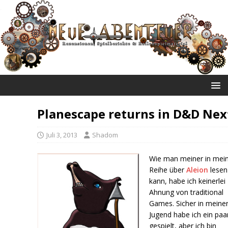
NEUE ABENTEUER
Planescape returns in D&D Nex
Juli 3, 2013
Shadom
Wie man meiner in mei
Reihe über
Aleion
lesen
kann, habe ich keinerlei
Ahnung von traditional
Games. Sicher in meine
Jugend habe ich ein paa
gespielt, aber ich bin