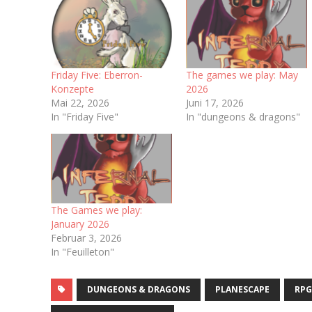
Friday Five: Eberron-
The games we play: May
Konzepte
2026
Mai 22, 2026
Juni 17, 2026
In "Friday Five"
In "dungeons & dragons"
The Games we play:
January 2026
Februar 3, 2026
In "Feuilleton"
DUNGEONS & DRAGONS
PLANESCAPE
RP