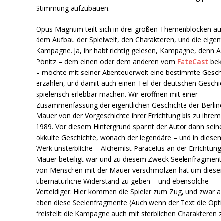
Stimmung aufzubauen.
Opus Magnum teilt sich in drei großen Themenblöcken au
dem Aufbau der Spielwelt, den Charakteren, und die eigen
Kampagne. Ja, ihr habt richtig gelesen, Kampagne, denn 
Pönitz – dem einen oder dem anderen vom
FateCast
bek
– möchte mit seiner Abenteuerwelt eine bestimmte Gesch
erzählen, und damit auch einen Teil der deutschen Geschi
spielerisch erlebbar machen. Wir eröffnen mit einer
Zusammenfassung der eigentlichen Geschichte der Berlin
Mauer von der Vorgeschichte ihrer Errichtung bis zu ihrem 
1989. Vor diesem Hintergrund spannt der Autor dann sein
okkulte Geschichte, wonach der legendäre – und in diese
Werk unsterbliche – Alchemist Paracelus an der Errichtung
Mauer beteiligt war und zu diesem Zweck Seelenfragmen
von Menschen mit der Mauer verschmolzen hat um diese
übernatürliche Widerstand zu geben – und ebensolche
Verteidiger. Hier kommen die Spieler zum Zug, und zwar a
eben diese Seelenfragmente (Auch wenn der Text die Opt
freistellt die Kampagne auch mit sterblichen Charakteren 