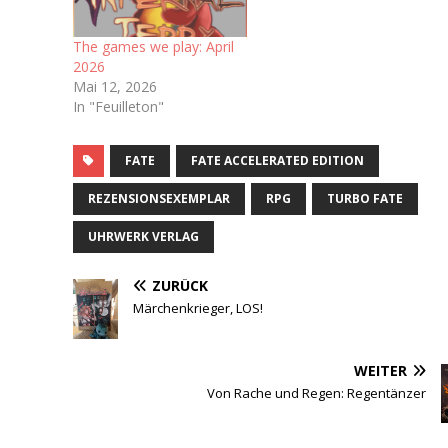
bin sogar auf dem
dazugehörigen Discord-
The games we play: April
Server…
2026
Mai 12, 2026
In "Feuilleton"
FATE
FATE ACCELERATED EDITION
REZENSIONSEXEMPLAR
RPG
TURBO FATE
UHRWERK VERLAG
ZURÜCK
Märchenkrieger, LOS!
WEITER
Von Rache und Regen: Regentänzer