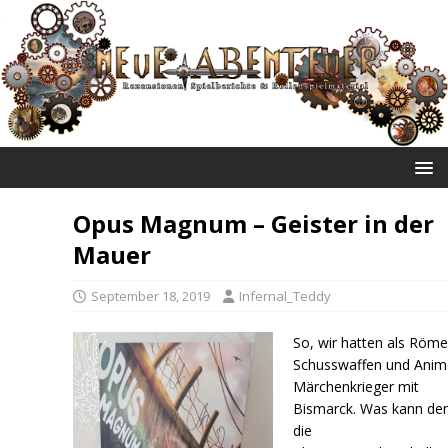
NEUE ABENTEUER
Opus Magnum – Geister in der
Mauer
September 18, 2019
Infernal_Teddy
So, wir hatten als Röme
Schusswaffen und Anim
Märchenkrieger mit
Bismarck. Was kann de
die