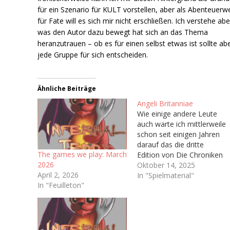
für ein Szenario für KULT vorstellen, aber als Abenteuerwe
für Fate will es sich mir nicht erschließen. Ich verstehe abe
was den Autor dazu bewegt hat sich an das Thema
heranzutrauen – ob es für einen selbst etwas ist sollte ab
jede Gruppe für sich entscheiden.
Ähnliche Beiträge
Angeli Britanniae
Wie einige andere Leute
auch warte ich mittlerweile
schon seit einigen Jahren
darauf das die dritte
The games we play: March
Edition von Die Chroniken
2026
der Engel (Vulgo: Engel),
Oktober 14, 2025
April 2, 2026
welche ja irgendwann bald
In "Spielmaterial"
In "Feuilleton"
das Licht der Welt
erblicken soll. Hoffentlich.
Immerhin haben wir ja
schon ein Playtest-
Dokument bekommen Ich