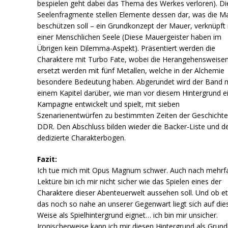
bespielen geht dabei das Thema des Werkes verloren). Di
Seelenfragmente stellen Elemente dessen dar, was die M
beschützen soll – ein Grundkonzept der Mauer, verknüpft 
einer Menschlichen Seele (Diese Mauergeister haben im
Übrigen kein Dilemma-Aspekt). Präsentiert werden die
Charaktere mit Turbo Fate, wobei die Herangehensweise
ersetzt werden mit fünf Metallen, welche in der Alchemie
besondere Bedeutung haben. Abgerundet wird der Band m
einem Kapitel darüber, wie man vor diesem Hintergrund e
Kampagne entwickelt und spielt, mit sieben
Szenarienentwürfen zu bestimmten Zeiten der Geschichte
DDR. Den Abschluss bilden wieder die Backer-Liste und d
dedizierte Charakterbogen.
Fazit:
Ich tue mich mit Opus Magnum schwer. Auch nach mehrf
Lektüre bin ich mir nicht sicher wie das Spielen eines der
Charaktere dieser Abenteuerwelt aussehen soll. Und ob e
das noch so nahe an unserer Gegenwart liegt sich auf die
Weise als Spielhintergrund eignet… ich bin mir unsicher.
Ironischerweise kann ich mir diesen Hintergrund als Grund