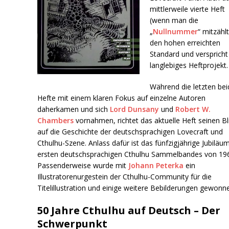
mittlerweile vierte Heft
(wenn man die
„
Nullnummer
“ mitzählt
den hohen erreichten
Standard und verspricht
langlebiges Heftprojekt.
Während die letzten be
Hefte mit einem klaren Fokus auf einzelne Autoren
daherkamen und sich
Lord Dunsany
und
Robert W.
Chambers
vornahmen, richtet das aktuelle Heft seinen Bl
auf die Geschichte der deutschsprachigen Lovecraft und
Cthulhu-Szene. Anlass dafür ist das fünfzigjährige Jubiläu
ersten deutschsprachigen Cthulhu Sammelbandes von 19
Passenderweise wurde mit
Johann Peterka
ein
Illustratorenurgestein der Cthulhu-Community für die
Titelillustration und einige weitere Bebilderungen gewonn
50 Jahre Cthulhu auf Deutsch – Der
Schwerpunkt