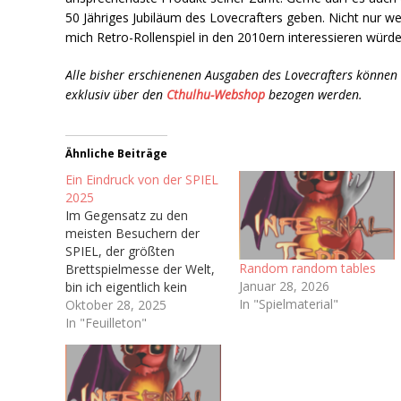
50 Jähriges Jubiläum des Lovecrafters geben. Nicht nur we
mich Retro-Rollenspiel in den 2010ern interessieren würd
Alle bisher erschienenen Ausgaben des Lovecrafters können
exklusiv über den
Cthulhu-Webshop
bezogen werden.
Ähnliche Beiträge
Ein Eindruck von der SPIEL
2025
Im Gegensatz zu den
meisten Besuchern der
SPIEL, der größten
Random random tables
Brettspielmesse der Welt,
Januar 28, 2026
bin ich eigentlich kein
In "Spielmaterial"
Brettspieler. In meiner
Oktober 28, 2025
Kindheit wurden bei uns
In "Feuilleton"
Zuhause kaum Brettspiele
gespielt abseits von ab
und an Risiko oder
Monopoly,