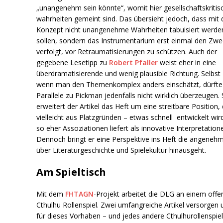
„unangenehm sein könnte“, womit hier gesellschaftskritis
wahrheiten gemeint sind. Das übersieht jedoch, dass mit
Konzept nicht unangenehme Wahrheiten tabuisiert werde
sollen, sondern das Instrumentarium erst einmal den Zwe
verfolgt, vor Retraumatisierungen zu schützen. Auch der
gegebene Lesetipp zu
Robert Pfaller
weist eher in eine
überdramatisierende und wenig plausible Richtung. Selbst
wenn man den Themenkomplex anders einschätzt, dürfte
Parallele zu Pickman jedenfalls nicht wirklich überzeugen.
erweitert der Artikel das Heft um eine streitbare Position, 
vielleicht aus Platzgründen – etwas schnell entwickelt wir
so eher Assoziationen liefert als innovative Interpretation
Dennoch bringt er eine Perspektive ins Heft die angeneh
über Literaturgeschichte und Spielekultur hinausgeht.
Am Spieltisch
Mit dem
FHTAGN
-Projekt arbeitet die DLG an einem off
Cthulhu Rollenspiel. Zwei umfangreiche Artikel versorgen 
für dieses Vorhaben – und jedes andere Cthulhurollenspiel