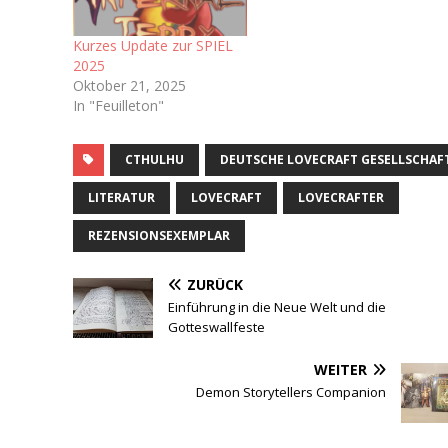
dementsprechend habe
ich nie wirklich Zugang
Kurzes Update zur SPIEL
zum Brettspielhobby
2025
gefunden. Man könnte
Oktober 21, 2025
sich also fragen…
In "Feuilleton"
CTHULHU
DEUTSCHE LOVECRAFT GESELLSCHAF
LITERATUR
LOVECRAFT
LOVECRAFTER
REZENSIONSEXEMPLAR
ZURÜCK
Einführung in die Neue Welt und die
Gotteswallfeste
WEITER
Demon Storytellers Companion