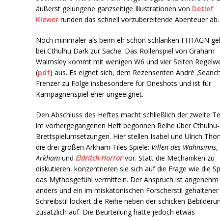
äußerst gelungene ganzseitige Illustrationen von
Detlef
Klewer
runden das schnell vorzubereitende Abenteuer ab.
Noch minimaler als beim eh schon schlanken FHTAGN ge
bei Cthulhu Dark zur Sache. Das Rollenspiel von Graham
Walmsley kommt mit wenigen W6 und vier Seiten Regelw
(
pdf
) aus. Es eignet sich, dem Rezensenten André ‚Seanch
Frenzer zu Folge insbesondere für Oneshots und ist für
Kampagnenspiel eher ungeeignet.
Den Abschluss des Heftes macht schließlich der zweite Tei
im vorhergegangenen Heft begonnen Reihe über Cthulhu-
Brettspielumsetzungen. Hier stellen Isabel und Ulrich Th
die drei großen Arkham-Files Spiele:
Villen des Wahnsinns
,
Arkham
und
Eldritch Horror
vor. Statt die Mechaniken zu
diskutieren, konzentrieren sie sich auf die Frage wie die Sp
das Mythosgefühl vermitteln. Der Anspruch ist angenehm
anders und ein im miskatonischen Forscherstil gehaltener
Schreibstil lockert die Reihe neben der schicken Bebilderu
zusätzlich auf. Die Beurteilung hätte jedoch etwas