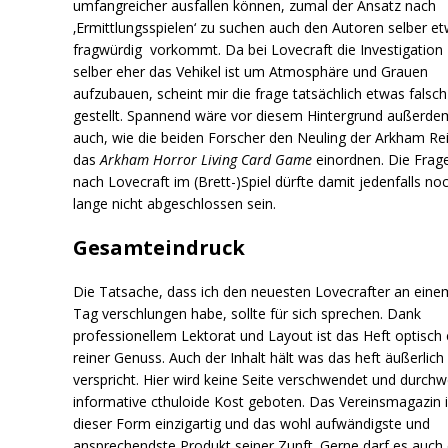
umfangreicher ausfallen können, zumal der Ansatz nach
‚Ermittlungsspielen‘ zu suchen auch den Autoren selber e
fragwürdig vorkommt. Da bei Lovecraft die Investigation
selber eher das Vehikel ist um Atmosphäre und Grauen
aufzubauen, scheint mir die frage tatsächlich etwas falsch
gestellt. Spannend wäre vor diesem Hintergrund außerde
auch, wie die beiden Forscher den Neuling der Arkham Rei
das
Arkham Horror Living Card Game
einordnen. Die Frag
nach Lovecraft im (Brett-)Spiel dürfte damit jedenfalls no
lange nicht abgeschlossen sein.
Gesamteindruck
Die Tatsache, dass ich den neuesten Lovecrafter an eine
Tag verschlungen habe, sollte für sich sprechen. Dank
professionellem Lektorat und Layout ist das Heft optisch 
reiner Genuss. Auch der Inhalt hält was das heft äußerlich
verspricht. Hier wird keine Seite verschwendet und durch
informative cthuloide Kost geboten. Das Vereinsmagazin i
dieser Form einzigartig und das wohl aufwändigste und
ansprechendste Produkt seiner Zunft. Gerne darf es auch 