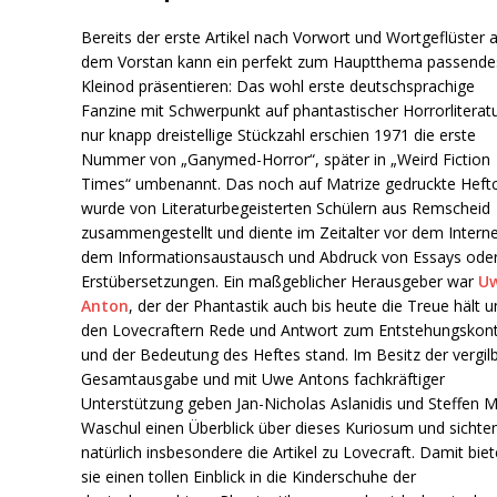
Bereits der erste Artikel nach Vorwort und Wortgeflüster 
dem Vorstan kann ein perfekt zum Hauptthema passende
Kleinod präsentieren: Das wohl erste deutschsprachige
Fanzine mit Schwerpunkt auf phantastischer Horrorliteratu
nur knapp dreistellige Stückzahl erschien 1971 die erste
Nummer von „Ganymed-Horror“, später in „Weird Fiction
Times“ umbenannt. Das noch auf Matrize gedruckte Heft
wurde von Literaturbegeisterten Schülern aus Remscheid
zusammengestellt und diente im Zeitalter vor dem Intern
dem Informationsaustausch und Abdruck von Essays ode
Erstübersetzungen. Ein maßgeblicher Herausgeber war
U
Anton
, der der Phantastik auch bis heute die Treue hält 
den Lovecraftern Rede und Antwort zum Entstehungskon
und der Bedeutung des Heftes stand. Im Besitz der vergil
Gesamtausgabe und mit Uwe Antons fachkräftiger
Unterstützung geben Jan-Nicholas Aslanidis und Steffen M
Waschul einen Überblick über dieses Kuriosum und sichte
natürlich insbesondere die Artikel zu Lovecraft. Damit bie
sie einen tollen Einblick in die Kinderschuhe der