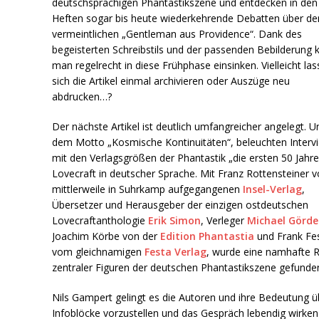
deutschsprachigen Phantastikszene und entdecken in den
Heften sogar bis heute wiederkehrende Debatten über de
vermeintlichen „Gentleman aus Providence“. Dank des
begeisterten Schreibstils und der passenden Bebilderung 
man regelrecht in diese Frühphase einsinken. Vielleicht la
sich die Artikel einmal archivieren oder Auszüge neu
abdrucken…?
Der nächste Artikel ist deutlich umfangreicher angelegt. U
dem Motto „Kosmische Kontinuitäten“, beleuchten Interv
mit den Verlagsgrößen der Phantastik „die ersten 50 Jahre
Lovecraft in deutscher Sprache. Mit Franz Rottensteiner 
mittlerweile in Suhrkamp aufgegangenen
Insel-Verlag
,
Übersetzer und Herausgeber der einzigen ostdeutschen
Lovecraftanthologie
Erik Simon
, Verleger
Michael Görd
Joachim Körbe von der
Edition Phantastia
und Frank Fe
vom gleichnamigen
Festa Verlag
, wurde eine namhafte 
zentraler Figuren der deutschen Phantastikszene gefunde
Nils Gampert gelingt es die Autoren und ihre Bedeutung ü
Infoblöcke vorzustellen und das Gespräch lebendig wirken