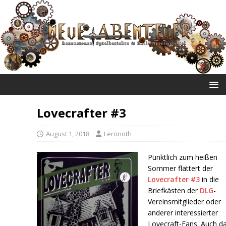
NEUE ABENTEUER
Lovecrafter #3
August 1, 2018
Leronoth
Pünktlich zum heißen
Sommer flattert der
Lovecrafter #3
in die
Briefkästen der
DLG
-
Vereinsmitglieder oder
anderer interessierter
Lovecraft-Fans. Auch d