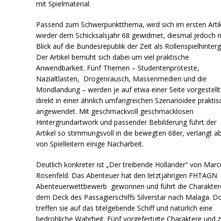
mit Spielmaterial.
Passend zum Schwerpunktthema, wird sich im ersten Arti
wieder dem Schicksalsjahr 68 gewidmet, diesmal jedoch 
Blick auf die Bundesrepublik der Zeit als Rollenspielhinter
Der Artikel bemüht sich dabei um viel praktische
Anwendbarkeit. Fünf Themen – Studentenproteste,
Nazialtlasten, Drogenrausch, Massenmedien und die
Mondlandung – werden je auf etwa einer Seite vorgestell
direkt in einer ähnlich umfangreichen Szenarioidee praktis
angewendet. Mit geschmackvoll geschmacklosen
Hintergrundartwork und passender Bebilderung führt der
Artikel so stimmungsvoll in die bewegten 68er, verlangt a
von Spielleitern einige Nacharbeit.
Deutlich konkreter ist „Der treibende Holländer“ von Marc
Rosenfeld. Das Abenteuer hat den letztjährigen FHTAGN
Abenteuerwettbewerb gewonnen und führt die Charakter
dem Deck des Passagierschiffs Silverstar nach Malaga. Do
treffen sie auf das titelgebende Schiff und natürlich eine
bedrohliche Wahrheit. Fünf vorgefertigte Charaktere und 