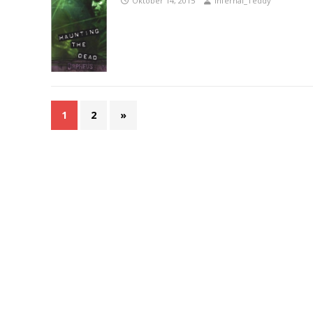
Oktober 14, 2015
Infernal_Teddy
1
2
»