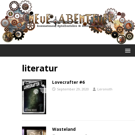
NEUE ABENTEUER
literatur
Lovecrafter #6
September 29, 2020
Leronoth
Wasteland