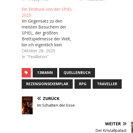
Ein Eindruck von der SPIEL
2025
Im Gegensatz zu den
meisten Besuchern der
SPIEL, der größten
Brettspielmesse der Welt,
bin ich eigentlich kein
Brettspieler. In meiner
Oktober 28, 2025
Kindheit wurden bei uns
In "Feuilleton"
Zuhause kaum Brettspiele
gespielt abseits von ab
13MANN
QUELLENBUCH
und an Risiko oder
Monopoly,
REZENSIONSEXEMPLAR
RPG
TRAVELLER
dementsprechend habe
ich nie wirklich Zugang
zum Brettspielhobby
ZURÜCK
gefunden. Man könnte
Im Schatten der Esse
sich also fragen…
WEITER
Der Kristallpalast