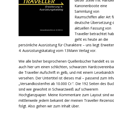
dieser Stelle mit Händle
Kanonenboote eine
Sammlung von
Raumschiffen aller Art f
deutsche Übersetzung 
aktuellen Fassung von
Traveller betrachtet ha
geht es heute an die
persönliche Ausrüstung für Charaktere – uns liegt Erweite
4: Ausrüstungskatalog vom 13Mann Verlag vor.
Wie alle bisher besprochenen Quellenbücher handelt es si
auch hier um einen schlichten, schwarzen Hardcovereinba
die Traveller-Aufschrift in gelb, und mit einem Lesebändc
versehen. Der Untertitel ist dieses mal – passend zum Inha
„Versandkostenfrei ab 10.000 Cr.“. Die 192 Seiten des Bu
sind wie gewohnt in Schwarzweiß auf schwerem
Hochglanzpapier. Meine Kommentare zum Layout sind w
mittlerweile jedem bekannt der meinen Traveller-Rezensi
folgt. Also gehen wir zum Inhalt über.