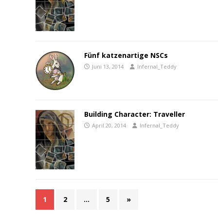
Fünf katzenartige NSCs
Juni 13, 2014
Infernal_Teddy
Building Character: Traveller
April 20, 2014
Infernal_Teddy
1
2
…
5
»