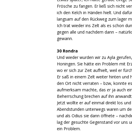
Frösche zu fangen. Er ließ sich nicht ve
ich den Kelch in Händen hielt. Und dafü
langsam auf den Rückweg zum lager m
Ich trat wieder ins Zelt als es schon d
gegen alle und nachdem dann – natürlic
gewann.
30 Rondra
Und wieder wurden wir zu Ayla gerufen,
Honingen. Sie hätte ein Problem mit Er
wo er sich zur Zeit aufhielt, weil er fü
Er saß in einem Zelt weiter hinten und
den Ort nicht verraten – bzw, konnte es
aufmerksam machte, das
er
ja auch ei
Beherrschung brechen auf ihn anwandt
Jetzt wollte er auf einmal direkt los und
Abendstunden unterwegs waren um den O
und als Odius sie dann öffnete – nachd
lag der gesuchte Gegenstand vor uns un
ein Problem.