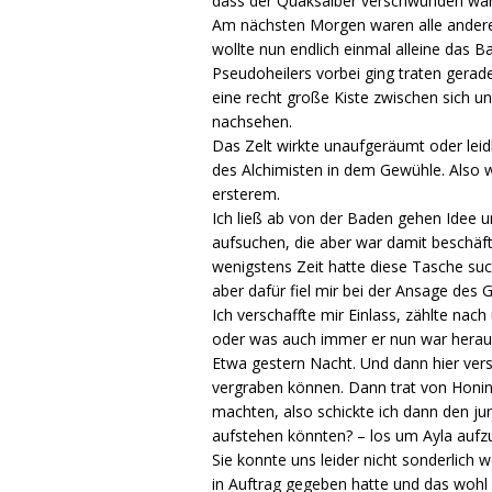
dass der Quaksalber verschwunden wär
Am nächsten Morgen waren alle anderen
wollte nun endlich einmal alleine das
Pseudoheilers vorbei ging traten gera
eine recht große Kiste zwischen sich u
nachsehen.
Das Zelt wirkte unaufgeräumt oder leid
des Alchimisten in dem Gewühle. Also w
ersterem.
Ich ließ ab von der Baden gehen Idee u
aufsuchen, die aber war damit beschäf
wenigstens Zeit hatte diese Tasche suc
aber dafür fiel mir bei der Ansage des
Ich verschaffte mir Einlass, zählte nach 
oder was auch immer er nun war herau
Etwa gestern Nacht. Und dann hier vers
vergraben können. Dann trat von Honing
machten, also schickte ich dann den j
aufstehen könnten? – los um Ayla aufzu
Sie konnte uns leider nicht sonderlich
in Auftrag gegeben hatte und das wohl i