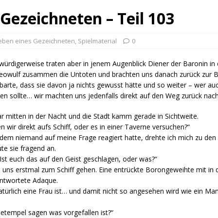
Gezeichneten – Teil 103
eben eines Gezeichneten
,
Spielmaterial
0
ürdigerweise traten aber in jenem Augenblick Diener der Baronin i
eowulf zusammen die Untoten und brachten uns danach zurück zur Ba
barte, dass sie davon ja nichts gewusst hätte und so weiter – wer au
en sollte… wir machten uns jedenfalls direkt auf den Weg zurück nac
r mitten in der Nacht und die Stadt kamm gerade in Sichtweite.
en wir direkt aufs Schiff, oder es in einer Taverne versuchen?“
em niemand auf meine Frage reagiert hatte, drehte ich mich zu de
te sie fragend an.
Ist euch das auf den Geist geschlagen, oder was?“
 uns erstmal zum Schiff gehen. Eine entrückte Borongeweihte mit in
antwortete Adaque.
atürlich eine Frau ist… und damit nicht so angesehen wird wie ein Mann
etempel sagen was vorgefallen ist?“