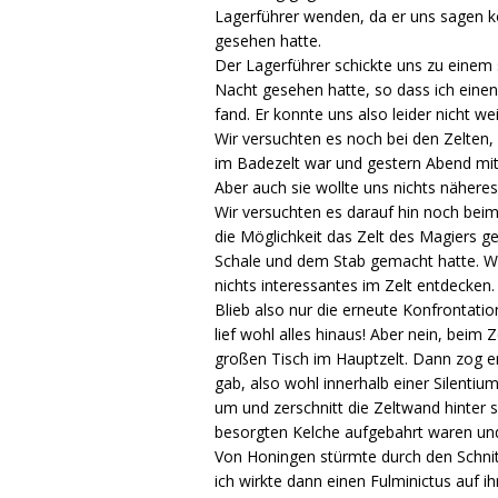
Lagerführer wenden, da er uns sagen kö
gesehen hatte.
Der Lagerführer schickte uns zu einem 
Nacht gesehen hatte, so dass ich eine
fand. Er konnte uns also leider nicht we
Wir versuchten es noch bei den Zelten
im Badezelt war und gestern Abend mit 
Aber auch sie wollte uns nichts näheres
Wir versuchten es darauf hin noch beim
die Möglichkeit das Zelt des Magiers g
Schale und dem Stab gemacht hatte. Wo
nichts interessantes im Zelt entdecken.
Blieb also nur die erneute Konfrontatio
lief wohl alles hinaus! Aber nein, bei
großen Tisch im Hauptzelt. Dann zog er
gab, also wohl innerhalb einer Silentiu
um und zerschnitt die Zeltwand hinter 
besorgten Kelche aufgebahrt waren und
Von Honingen stürmte durch den Schnit
ich wirkte dann einen Fulminictus auf i