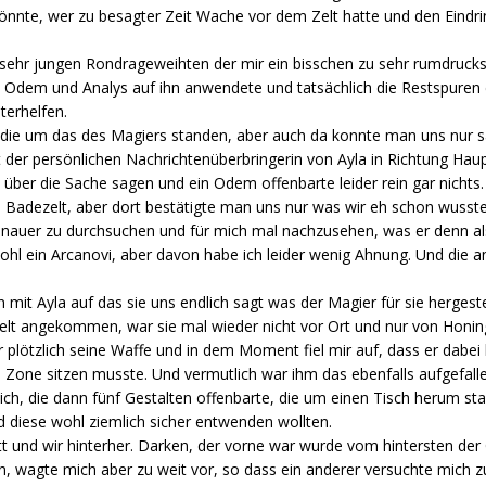
nnte, wer zu besagter Zeit Wache vor dem Zelt hatte und den Eindringl
sehr jungen Rondrageweihten der mir ein bisschen zu sehr rumdrucks
n Odem und Analys auf ihn anwendete und tatsächlich die Restspuren
iterhelfen.
, die um das des Magiers standen, aber auch da konnte man uns nur s
der persönlichen Nachrichtenüberbringerin von Ayla in Richtung Haup
 über die Sache sagen und ein Odem offenbarte leider rein gar nichts.
 Badezelt, aber dort bestätigte man uns nur was wir eh schon wussten
enauer zu durchsuchen und für mich mal nachzusehen, was er denn als
hl ein Arcanovi, aber davon habe ich leider wenig Ahnung. Und die 
n mit Ayla auf das sie uns endlich sagt was der Magier für sie hergeste
m Zelt angekommen, war sie mal wieder nicht vor Ort und nur von Honi
 plötzlich seine Waffe und in dem Moment fiel mir auf, dass er dabei
m Zone sitzen musste. Und vermutlich war ihm das ebenfalls aufgefalle
sich, die dann fünf Gestalten offenbarte, die um einen Tisch herum st
 diese wohl ziemlich sicher entwenden wollten.
t und wir hinterher. Darken, der vorne war wurde vom hintersten de
hn, wagte mich aber zu weit vor, so dass ein anderer versuchte mich zu