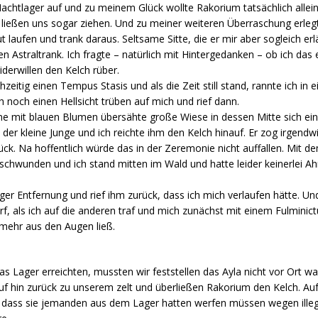
Nachtlager auf und zu meinem Glück wollte Rakorium tatsächlich allei
ießen uns sogar ziehen. Und zu meiner weiteren Überraschung erlegte
t laufen und trank daraus. Seltsame Sitte, die er mir aber sogleich er
nen Astraltrank. Ich fragte – natürlich mit Hintergedanken – ob ich das
derwillen den Kelch rüber.
hzeitig einen Tempus Stasis und als die Zeit still stand, rannte ich in
h noch einen Hellsicht trüben auf mich und rief dann.
eine mit blauen Blumen übersähte große Wiese in dessen Mitte sich ei
r kleine Junge und ich reichte ihm den Kelch hinauf. Er zog irgendwie
ück. Na hoffentlich würde das in der Zeremonie nicht auffallen. Mit 
schwunden und ich stand mitten im Wald und hatte leider keinerlei A
er Entfernung und rief ihm zurück, dass ich mich verlaufen hätte. Und
, als ich auf die anderen traf und mich zunächst mit einem Fulminict
 mehr aus den Augen ließ.
 Lager erreichten, mussten wir feststellen das Ayla nicht vor Ort w
rauf hin zurück zu unserem zelt und überließen Rakorium den Kelch. 
, dass sie jemanden aus dem Lager hatten werfen müssen wegen illeg