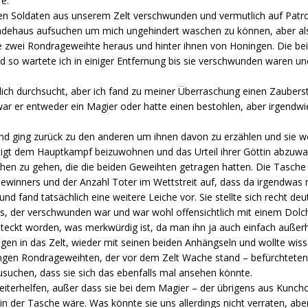
e.
 Soldaten aus unserem Zelt verschwunden und vermutlich auf Patroui
 Badehaus aufsuchen um mich ungehindert waschen zu können, aber als
de zwei Rondrageweihte heraus und hinter ihnen von Honingen. Die b
nd so wartete ich in einiger Entfernung bis sie verschwunden waren u
lich durchsucht, aber ich fand zu meiner Überraschung einen Zaubers
ar er entweder ein Magier oder hatte einen bestohlen, aber irgendwi
nd ging zurück zu den anderen um ihnen davon zu erzählen und sie wo
tigt dem Hauptkampf beizuwohnen und das Urteil ihrer Göttin abzuwar
hen zu gehen, die die beiden Geweihten getragen hatten. Die Tasche fa
 Gewinners und der Anzahl Toter im Wettstreit auf, dass da irgendwas
und fand tatsächlich eine weitere Leiche vor. Sie stellte sich recht deu
s, der verschwunden war und war wohl offensichtlich mit einem Dol
teckt worden, was merkwürdig ist, da man ihn ja auch einfach außer
en in das Zelt, wieder mit seinen beiden Anhängseln und wollte wiss
ungen Rondrageweihten, der vor dem Zelt Wache stand – befürchteten 
suchen, dass sie sich das ebenfalls mal ansehen könnte.
 weiterhelfen, außer dass sie bei dem Magier – der übrigens aus Ku
n der Tasche wäre. Was könnte sie uns allerdings nicht verraten, aber