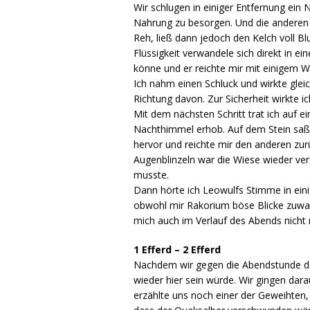
Wir schlugen in einiger Entfernung ein 
Nahrung zu besorgen. Und die anderen l
Reh, ließ dann jedoch den Kelch voll Blu
Flüssigkeit verwandele sich direkt in ei
könne und er reichte mir mit einigem Wi
Ich nahm einen Schluck und wirkte gleic
Richtung davon. Zur Sicherheit wirkte ic
Mit dem nächsten Schritt trat ich auf 
Nachthimmel erhob. Auf dem Stein saß de
hervor und reichte mir den anderen zur
Augenblinzeln war die Wiese wieder ver
musste.
Dann hörte ich Leowulfs Stimme in einig
obwohl mir Rakorium böse Blicke zuwarf
mich auch im Verlauf des Abends nicht
1 Efferd – 2 Efferd
Nachdem wir gegen die Abendstunde das
wieder hier sein würde. Wir gingen da
erzählte uns noch einer der Geweihten