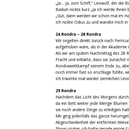
„Ja… ja, zum Schiff,“ Leowulf, der die 
Baduin nickte kurz „Ja ich werde Ihnen
„Gut, dann werden wir schon mal im Hafe
Ich nickte Odius zu und wandte mich in 
24 Rondra – 28 Rondra
Wir segelten direkt zurück nach Perri
aufgehoben wäre, als in der Akademie i
Als wir am späten Nachmittag des 28 Ron
Fracht und erklärte, dass sie zunächst 
Rondrawettkampf seinem Ende zu, aber i
noch immer fast so erschlage fühlte, wie
Ich träumte mal wieder ziemlichen Uns
29 Rondra
Nachdem das Licht des Morgens durch 
da ein Bett weiter jede Menge Blumen 
sie noch andere Dinge zu erledigen hatte
Mir ging jedenfalls das ganze herumge
Abgeschiedenheit der entfernten Wiese
Etwas später, ich hatte gerade einige 