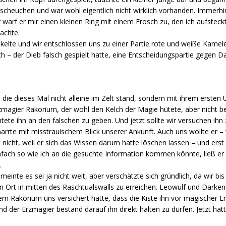
rscheuchen und war wohl eigentlich nicht wirklich vorhanden. Immerhin s
r warf er mir einen kleinen Ring mit einem Frosch zu, den ich aufstec
achte.
unkelte und wir entschlossen uns zu einer Partie rote und weiße Kamele
h – der Dieb falsch gespielt hatte, eine Entscheidungspartie gegen D
 die dieses Mal nicht alleine im Zelt stand, sondern mit ihrem erste
zmagier Rakorium, der wohl den Kelch der Magie hütete, aber nicht b
rchtete ihn an den falschen zu geben. Und jetzt sollte wir versuchen ih
 harrte mit misstrauischem Blick unserer Ankunft. Auch uns wollte er
 nicht, weil er sich das Wissen darum hatte löschen lassen – und erst
nfach so wie ich an die gesuchte Information kommen könnte, ließ er 
.
 meinte es sei ja nicht weit, aber verschätzte sich gründlich, da wir bis 
rt in mitten des Raschtualswalls zu erreichen. Leowulf und Darken 
em Rakorium uns versichert hatte, dass die Kiste ihn vor magischer 
d der Erzmagier bestand darauf ihn direkt halten zu dürfen. Jetzt ha