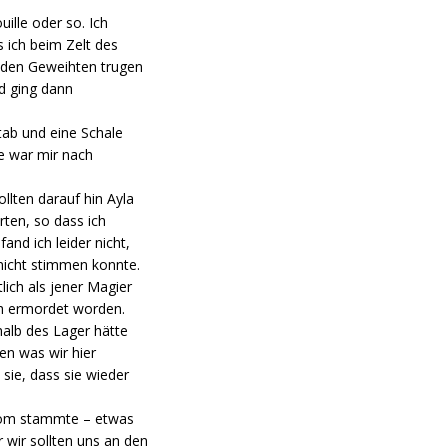
lle oder so. Ich
 ich beim Zelt des
eiden Geweihten trugen
nd ging dann
tab und eine Schale
e war mir nach
llten darauf hin Ayla
ten, so dass ich
nd ich leider nicht,
 nicht stimmen konnte.
tlich als jener Magier
ch ermordet worden.
halb des Lager hätte
en was wir hier
sie, dass sie wieder
nchom stammte – etwas
 wir sollten uns an den