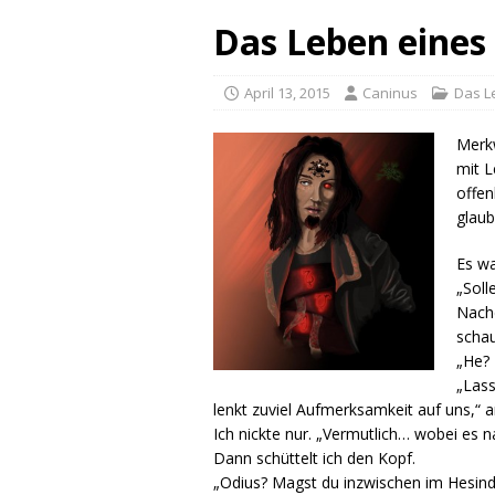
Das Leben eines 
April 13, 2015
Caninus
Das L
Merkw
mit L
offen
glaub
Es wa
„Soll
Nachd
schau
„He? 
„Lass
lenkt zuviel Aufmerksamkeit auf uns,“ 
Ich nickte nur. „Vermutlich… wobei es n
Dann schüttelt ich den Kopf.
„Odius? Magst du inzwischen im Hesind