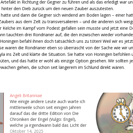
rtefakt in Richtung der Gegner zu führen und als das erledigt war un
h hinter den Dieb zurück um den neuen Zauber auszutesten.
hatte und dann die Gegner sich windend am Boden lagen – einer hat
aubers aus dem Zelt zu transversalieren – und die anderen sich weig
der Kelche im Kampf vom Podest gefallen sein musste und jetzt eine De
 Dann tauchten drei Rondrianer auf, die den inzwischen wieder vorhan
oningen befahl ihnen doch tatsächlich uns zu töten! Weil wir es jetz
eise waren die Rondrianer eben so überrascht von der Sache wie wir un
yla ins Zelt und klärte die Situation. Sie hatte von Honingen befohle
ten, und das hatte er wohl als einzige Option gesehen. Wir sollten je
ewachen gehen, die schon seit längerem im Schlund direkt wären.
Angeli Britanniae
Wie einige andere Leute auch warte ich
mittlerweile schon seit einigen Jahren
darauf das die dritte Edition von Die
Chroniken der Engel (Vulgo: Engel),
welche ja irgendwann bald das Licht der
Welt erblicken soll. Hoffentlich. Immerhin
Oktober 14, 2025