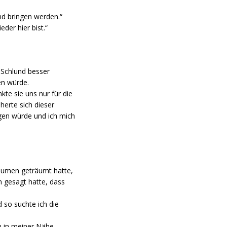
nd bringen werden.“
der hier bist.“
 Schlund besser
en würde.
kte sie uns nur für die
herte sich dieser
lgen würde und ich mich
lumen geträumt hatte,
 gesagt hatte, dass
 so suchte ich die
nn in meiner Nähe