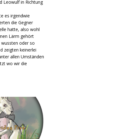
d Leowulf in Richtung
te es irgendwie
erten die Gegner
lle hatte, also wohl
denen Lärm gehört
t wussten oder so
d zeigten keinerlei
n unter allen Umständen
tzt wo wir die