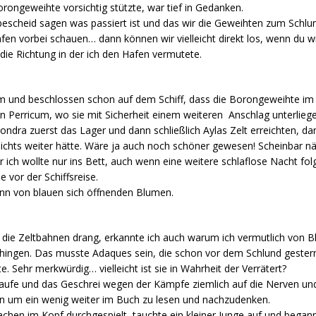
Borongeweihte vorsichtig stützte, war tief in Gedanken.
 bescheid sagen was passiert ist und das wir die Geweihten zum Schlu
n vorbei schauen… dann können wir vielleicht direkt los, wenn du wie
die Richtung in der ich den Hafen vermutete.
cum und beschlossen schon auf dem Schiff, dass die Borongeweihte im
n Perricum, wo sie mit Sicherheit einem weiteren Anschlag unterlieg
dra zuerst das Lager und dann schließlich Aylas Zelt erreichten, dan
nichts weiter hätte. Wäre ja auch noch schöner gewesen! Scheinbar nä
ch wollte nur ins Bett, auch wenn eine weitere schlaflose Nacht fo
 vor der Schiffsreise.
inn von blauen sich öffnenden Blumen.
die Zeltbahnen drang, erkannte ich auch warum ich vermutlich von B
hingen. Das musste Adaques sein, die schon vor dem Schlund gestern
. Sehr merkwürdig… vielleicht ist sie in Wahrheit der Verrätert?
laufe und das Geschrei wegen der Kämpfe ziemlich auf die Nerven und
n um ein wenig weiter im Buch zu lesen und nachzudenken.
Sachen im Kopf durchgespielt, tauchte ein kleiner Junge auf und bega