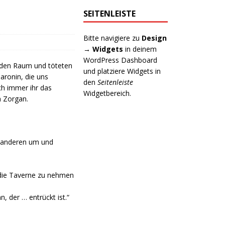
SEITENLEISTE
Bitte navigiere zu
Design
→ Widgets
in deinem
WordPress Dashboard
n den Raum und töteten
und platziere Widgets in
ronin, die uns
den
Seitenleiste
ch immer ihr das
Widgetbereich.
h Zorgan.
n anderen um und
 die Taverne zu nehmen
, der … entrückt ist.“