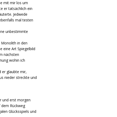
ne mit mir los um
 er tatsächlich ein
läuterte. Jedwede
 ebenfalls mal testen
 eine unbestimmte
n Monolith in den
 eine Art Spiegelbild
dem nächsten
hnung wohin ich
 er glaubte mir,
us nieder streckte und
ar und erst morgen
Auf dem Rückweg
alen Glücksspiels und