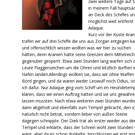
zwei weitere Tage auf S
in meinem Fall hauptsäc
an Deck des Schiffes u
möglichst weit entfernt
Adaque.
Kurz vor der Küste Aran
trafen wir auf drei Schiffe die uns aus Zorgan entgegen 
und offensichtlich wissen wollten was wir hier zu suchen
hatten, denn Aranien hatte seine Grenzen dem Mittelreich
gegenüber gesperrt. Etwa zwei Stunden lang warfen sich d
Leute Flaggenzeichen um die Ohren und letztlich durften 
Hafen landen.Allerdings wollten sie, dass wir ohne Waffen
Bord gingen, und da waren weder Leowulf noch Odius, o
ich dafür. Nur Adaque ging vom Schiff um im Hesindetemp
klären, dass wir einen Auftrag hatten und sie uns gewähr
lassen mussten. Nach etwa weiteren zwei Stunden wurde
dann abgeholt und ebenfalls zum Tempel gebracht, den i
natürlich nicht betrat, sondern lieber von außen Steine
dagegen schnippte. Der Dieb trat als erster wieder aus d
Tempel und erklärte, dass der Schrein wohl zwei Stunden
wäre, aber da es schon dunkelte, beschlossen wir erst m