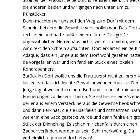
Strahlen der Praiosscheibe durchs Fenster fielen. Ich weck
die anderen beiden und wir gingen nach unten um zu
frühstücken.
Dann machten wir uns auf den Weg zum Dorf mit dem
Schrein, bei dem die Geweihte verschollen war. Das Dorf 
recht klein und hatte außer einem für die Dorfgröße
ungewöhnlichen Herrenhaus nichts weiter zu bieten, wesh
wir direkt den Schrein aufsuchten. Dort erklärten einige Ki
Adaque, dass ein Junge aus dem Dorf wohl gesehen hatt
da vorgefallen war und ich fand ein Stück eines lokalen
Rondrabanners.
Zurück im Dorf wollte uns die Frau zuerst nicht zu ihrem 
lassen, so dass ich leichte Gewalt anwenden musste. Der
Junge lag abwesend in einem Bett und ich besah mir sein
Erinnerungen zu diesem Thema. Sie enthielten eine Szene 
der er aus einem Versteck heraus die Geweihte beobacht
und dann Ferkinas, die sie überfielen und mitnahmen. Da
wie er in eine Sack gesteckt wurde und dann fehlte ein gr
Stück der Erinnerung. Es schien mir ebenfalls durch einen
Zauber verändert worden zu sein. Sehr merkwürdig. Da
verheimlichte jemand doch etwas!