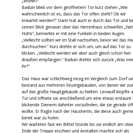
„Wohin?“
Baduin blieb vor dem geöffnetem Tor kurz stehen „Wie
wahrscheinlich ist es, dass das Tor offen steht? Ob wir
erwartet werden?“ Dann trat auch er durch das Tor und li
seinen Blick genauer über das Herrenhaus schweifen „Net
Hütte“, bemerkte er mit eine Funkeln in beiden Augen.
„Vielleicht sollten wir im Stall nachsehen, bevor wir das H
durchsuchen.“ Kurz drehte er sich um, um auf das Tor zu
blicken. „Vielleicht werden wir aber auch gleich schon hier
draußen empfangen.“ Baduin drehte sich zurück „Was me
ihr?“
Das Haus war schlichtweg riesig im Vergleich zum Dorf u
bestand aus mehreren Einzelgebäuden, von denen wir zue
auf das große Hauptgebäude zu hielten. Leowulf klopfte a
Tür und öffnete sie anschließend um eine etwas erstaunt 
blickende Dienerin dahinter vorzufinden, die sie gerade öf
wollte. Er fragte nach der Hausherrin, die diese auch gern
bereit war zu holen.
Wir warteten fast ein drittel Stunde bis sie endlich am obe
Ende der Treppe erschien und Anstalten machte sich als