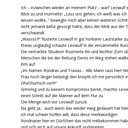
Ich – inzwischen wieder an meinem Platz – warf Leowulf 
Blick zu und murmelte: „Lass uns gehen, ich weiß was ich
wissen wollte, “ bewegte mich aber keinen weiteren Schrit
nicht jemand dafür gesorgt hatte, dass der Mob aus der 
verschwandt.
„Wassss?!“ flüsterte Leowulf in gut hörbarer Lautstärke zu
Etwas ungläubig schaute Leowulf in die versammelte Run
Die vertrackte Situation frustrierte ihn und leichter Zorn ü
Menschen die bei der Rettung Deres im Weg stehen wallte
ihm auf.
„Im Namen Rondras und Travias… Alle Mann raus hier! We
Frau noch länger belästigt den knöpfe ich mir persönlich 
Dha’churrisch vor!!!“
Grimmig und zu keinem Kompromiss bereit, machte Leow
einen Schritt auf die Männer auf dem Flur zu.
Die Menge wich vor Leowulf zurück.
Na geht ja… auch wenn das wieder ewig gedauert hat hie
ich mal schwer hoffen will, dass diese merkwürdigen
Rondrianer hier im Dörfchen das nicht mitbekommen hab
und sich jetzt auf unsere Ankunft vorbereiten…