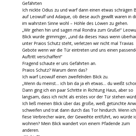
Gefährten
Ich nickte Odius zu und warf dann einen etwas schrägen B
auf Leowulf und Adaque, ob diese auch gewillt waren in d
im wahrsten Sinne wohl – Höhle des Löwen zu gehen.
„Wir gehen hin und sagen mal Rondra zum Gruße!“ Leowu
Blick wurde grimmiger, „und da dieses Haus wenn überha
unter Praios Schutz steht, verletzen wir nicht mal Travias
Gebote wenn wir die Tür eintreten und uns einen passen
Auftritt verschaffen!“
Fragend schaute er uns Gefährten an.
Praios Schutz? Warum denn das?
Ich warf Leowulf einen zweifelnden Blick zu.
„Wenn du meinst… ich bin da ja eh etwas… du weißt sch
Dann ging ich ein paar Schritte in Richtung Haus, aber so
langsam, dass ich nicht als erstes vor der Tür stehen würd
Ich ließ meinen Blick über das große, weiß getünchte An
schweifen und trat dann durch das Tor hindurch. Wenn ich
fiese Verbrecher wäre, der Geweihte entführt, wo würde i
wohnen? Mein Blick wandert von einem Pfadende zum
anderen.