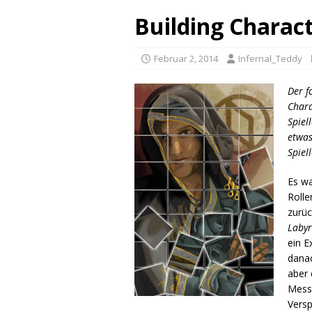
Building Charact
Februar 2, 2014
Infernal_Teddy
Der f
Chara
Spiel
etwas
Spiel
Es wa
Rolle
zurüc
Labyr
ein E
danac
aber 
Mess
Versp