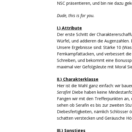
NSC präsentieren, und bin nie dazu ge
Dude, this is for you.
I.) Attribute
Der erste Schritt der Charaktererschaf
Würfel, und addieren die Augenzahlen. 
Unsere Ergebnisse sind: Stärke 10 (Was 
Fernkampfattacken, und verbessert die I
Schreiben, und bekommt eine Bonusspra
maximal vier Gefolgsleute mit Moral S
II.) Charakterklasse
Hier ist die Wahl ganz einfach: wir bau
Serafin
! Diebe haben keine Mindestanford
Fangen wir mit den Trefferpunkten an, 
sehen ob Serafin es bis zur zweiten S
Diebesfertigkeiten, nämlich Schlösser ö
schatten verstecken und Geräusche Hö
III.) Sonstiges