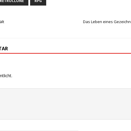
RETROCLONE
RPG
ält
Das Leben eines Gezeichne
TAR
tlicht.