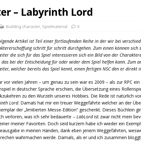
er – Labyrinth Lord
Building character
,
Spielmaterial
0
olgende Artikel ist Teil einer fortlaufenden Reihe in der wir bei verschie
ktererschaffung schritt für schritt durchgehen. Zum einen können sich 
leiter die sich für das Spiel interessieren sich ein Bild von der Charakt
 das bei der Entscheidung für oder wider dem Spiel helfen kann. Zum a
leiter, welcher bereits das Spiel kennt, einen fertigen NSC den er direkt 
r vor vielen Jahren – um genau zu sein war es 2009 – als zur RPC ein 
nspiel in deutscher Sprache erschien, die Übersetzung eines Rollensp
kzukehren zu den Wurzeln unseres Hobbies. Die Rede ist natürlich v
inth Lord
. Damals hat mir ein treuer Weggefährte welcher an der Übe
xemplar der „limitierten Messe-Edition“ geschenkt. Dieses Büchlein gin
h verloren, was ich sehr bedauerte –
LabLord
ist zwar nicht mein be
einer meiner Favoriten. Doch seid kurzem habe ich wieder ein Exempl
eausgabe in meinen Händen, dank eben jenem Weggefährten, wesweg
rechen wahrmachen werde. Damals, als er und ich zusammen bloggte