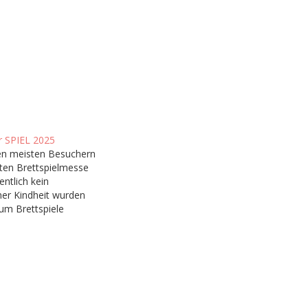
r SPIEL 2025
en meisten Besuchern
ßten Brettspielmesse
entlich kein
iner Kindheit wurden
um Brettspiele
n ab und an Risiko
mentsprechend habe
gang zum
funden. Man könnte