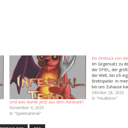
Ein Eindruck von de
Im Gegensatz zu d
der SPIEL, der grö
der Welt, bin ich eig
Brettspieler. In me
bei uns Zuhause ka
gespielt abseits vo
Oktober 28, 2025
oder Monopoly, de
In "Feuilleton"
Und was wurde jetzt aus dem Aardvark?
ich nie wirklich Zu
November 4, 2025
Brettspielhobby ge
In "Spielmaterial"
sich also fragen…