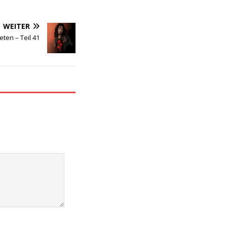
WEITER
ten – Teil 41