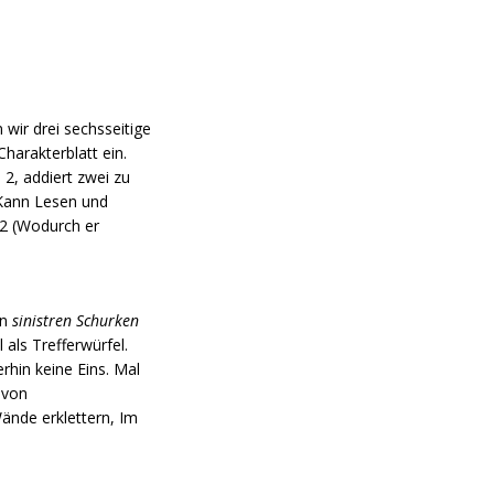
 wir drei sechsseitige
harakterblatt ein.
 2, addiert zwei zu
 (Kann Lesen und
12 (Wodurch er
en
sinistren Schurken
 als Trefferwürfel.
rhin keine Eins. Mal
 von
Wände erklettern, Im