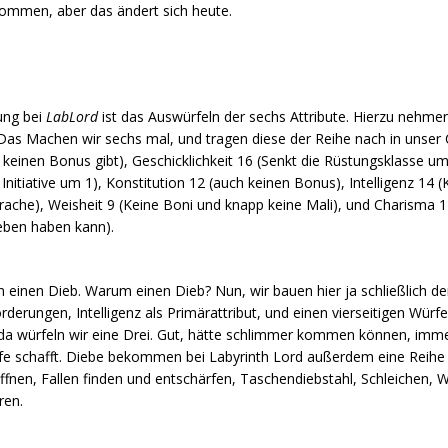
kommen, aber das ändert sich heute.
fung bei
LabLord
ist das Auswürfeln der sechs Attribute. Hierzu nehmen
Das Machen wir sechs mal, und tragen diese der Reihe nach in unser C
keinen Bonus gibt), Geschicklichkeit 16 (Senkt die Rüstungsklasse um
nitiative um 1), Konstitution 12 (auch keinen Bonus), Intelligenz 14
che), Weisheit 9 (Keine Boni und knapp keine Mali), und Charisma 
ieben haben kann).
en einen Dieb. Warum einen Dieb? Nun, wir bauen hier ja schließlich d
erungen, Intelligenz als Primärattribut, und einen vierseitigen Würfel
da würfeln wir eine Drei. Gut, hätte schlimmer kommen können, imme
tufe schafft. Diebe bekommen bei Labyrinth Lord außerdem eine Reihe
ffnen, Fallen finden und entschärfen, Taschendiebstahl, Schleichen, 
ren.