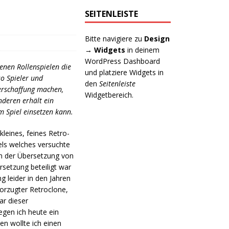
SEITENLEISTE
Bitte navigiere zu
Design
→ Widgets
in deinem
WordPress Dashboard
denen Rollenspielen die
und platziere Widgets in
so Spieler und
den
Seitenleiste
ererschaffung machen,
Widgetbereich.
nderen erhält ein
im Spiel einsetzen kann.
kleines, feines Retro-
iels welches versuchte
on der Übersetzung von
rsetzung beteiligt war
g leider in den Jahren
vorzugter Retroclone,
ar dieser
en ich heute ein
n wollte ich einen