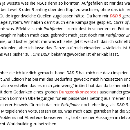
ja wusste was die NSCs denn so konnten. Aufgefallen ist mir das w
bei Level 8 oder 9 anfing über den Kopf zu wachsen, ohne das ich je
Guide irgendwelche Quellen zugelassen hätte. Da kam mir
D&D 5
gera
Regelsystem. Wir haben damit auch eine Kampagne gespielt,
Curse of
ir was. Effektiv ist mir
Pathfinder
– zumindest in seiner ersten Edition
 Seraphim haben mich dazu gebracht mich jetzt doch mit
Pathfinder 2
ne, und bisher gefällt mir was ich sehe. Jetzt weiß ich das ich schnell
ukühlen, aber ich lasse das Ganze auf mich einwirken – vielleicht ist
s was bisher zu „
One D&D
“ bekanntgeworden ist eher kalt lässt.
nher die ich kürzlich gemacht habe:
D&D 5
hat mich nie dazu inspiriert
t 2nd Edition hat bei mir das Bedürfnis geweckt mich hinzusetzen und
also vorstellen das es mich „ein wenig“ irritiert hat das da bisher nich
h mit dem Gedanken eines groben
Dungeonkonzeptes
auseinandergese
schon kommen Überlegungen für ein passendes Setting aus meinen H
weiterer Hinweis für mich das mir
Pathfinder
doch eher liegt als
D&D 5
.
itspielenden vorzusetzen ist es, was mich dazu getrieben hat die Spi
roblems mit Abenteuerkonserven ist, trotz meiner Aussagen im letzt
icht Worldbuilding zu betreiben.