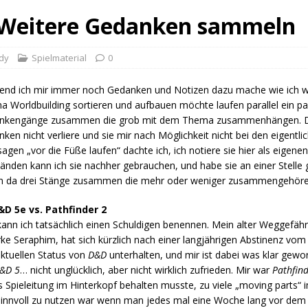
– Weitere Gedanken sammeln
ddy
Spielmaterial
0
nd ich mir immer noch Gedanken und Notizen dazu mache wie ich we
 Worldbuilding sortieren und aufbauen möchte laufen parallel ein p
nkengänge zusammen die grob mit dem Thema zusammenhängen. Da
ken nicht verliere und sie mir nach Möglichkeit nicht bei den eigentlic
agen „vor die Füße laufen“ dachte ich, ich notiere sie hier als eigenen
nden kann ich sie nachher gebrauchen, und habe sie an einer Stelle 
en da drei Stänge zusammen die mehr oder weniger zusammengehöre
D&D 5e vs. Pathfinder 2
kann ich tatsächlich einen Schuldigen benennen. Mein alter Weggefährt
ke Seraphim, hat sich kürzlich nach einer langjährigen Abstinenz vo
ktuellen Status von
D&D
unterhalten, und mir ist dabei was klar geword
&D 5
… nicht unglücklich, aber nicht wirklich zufrieden. Mir war
Pathfin
s Spieleitung im Hinterkopf behalten musste, zu viele „moving parts“
 sinnvoll zu nutzen war wenn man jedes mal eine Woche lang vor dem