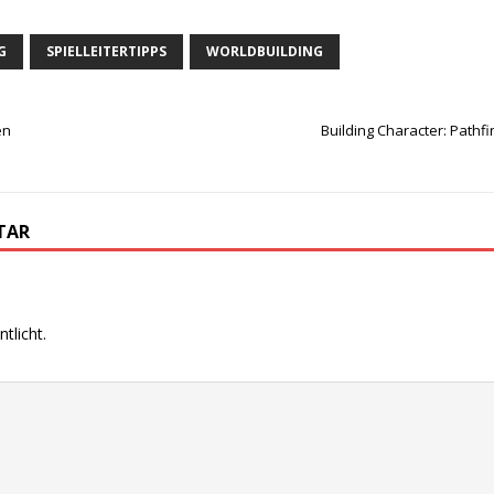
G
SPIELLEITERTIPPS
WORLDBUILDING
en
Building Character: Pathfi
TAR
tlicht.