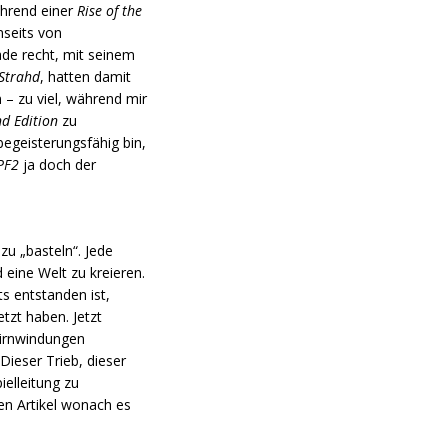
ährend einer
Rise of the
nseits von
de recht, mit seinem
 Strahd
, hatten damit
 – zu viel, während mir
nd Edition
zu
 begeisterungsfähig bin,
PF2
ja doch der
 zu „basteln“. Jede
 eine Welt zu kreieren.
ts entstanden ist,
tzt haben. Jetzt
irnwindungen
 Dieser Trieb, dieser
elleitung zu
en Artikel wonach es