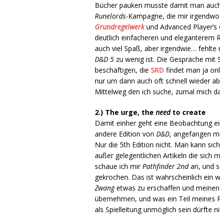
Bücher pauken musste damit man auch 
Runelords
-Kampagne, die mir irgendwo 
Grundregelwerk
und Advanced Player’s 
deutlich einfacheren und eleganterem 
auch viel Spaß, aber irgendwie… fehlte m
D&D 5
zu wenig ist. Die Gespräche mit
beschäftigen, die
SRD
findet man ja onli
nur um dann auch oft schnell wieder abz
Mittelweg den ich suche, zumal mich da
2.) The urge, the
need
to create
Damit einher geht eine Beobachtung ei
andere Edition von
D&D
, angefangen mi
Nur die 5th Edition nicht. Man kann sich 
außer gelegentlichen Artikeln die sic
schaue ich mir
Pathfinder 2nd
an, und 
gekrochen. Das ist wahrscheinlich ein 
Zwang
etwas zu erschaffen und meinen M
übernehmen, und was ein Teil meines P
als Spielleitung unmöglich sein dürfte n