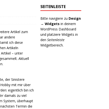
SEITENLEISTE
Bitte navigiere zu
Design
→ Widgets
in deinem
WordPress Dashboard
itere Artikel zum
und platziere Widgets in
aar andere
den
Seitenleiste
mit ich diese
Widgetbereich.
hen Artikeln
 Artikel – unter
gesammelt. Aktuell
n.
e, der Sinistere
m Hobby mit mir über
en: eigentlich bin ich
der
damals zu viel
 im System, überhaupt
 nächsten Termin die