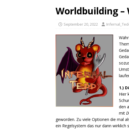
Worldbuilding 
September 20, 2022
Infernal_Te
Währe
Thema
Geda
Gedan
sozus
Umstä
lauf
1.) 
Hier 
Schur
den a
mit
D
geworden. Zu viele Optionen die mal al
ein Regelsystem das nur dann wirklich