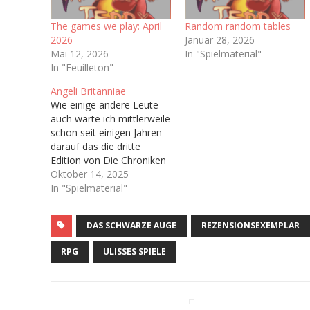
The games we play: April
Random random tables
2026
Januar 28, 2026
Mai 12, 2026
In "Spielmaterial"
In "Feuilleton"
Angeli Britanniae
Wie einige andere Leute
auch warte ich mittlerweile
schon seit einigen Jahren
darauf das die dritte
Edition von Die Chroniken
der Engel (Vulgo: Engel),
Oktober 14, 2025
welche ja irgendwann bald
In "Spielmaterial"
das Licht der Welt
erblicken soll. Hoffentlich.
DAS SCHWARZE AUGE
REZENSIONSEXEMPLAR
Immerhin haben wir ja
schon ein Playtest-
RPG
ULISSES SPIELE
Dokument bekommen Ich
bin sogar auf dem
dazugehörigen Discord-
Server…