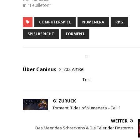
In "Feuilleton"
COMPUTERSPIEL
NUMENERA
RPG
SPIELBERICHT
TORMENT
Über Caninus
702 Artikel
Test
ZURÜCK
Torment: Tides of Numenera – Teil 1
WEITER
Das Meer des Schreckens & Die Täler der Finsternis