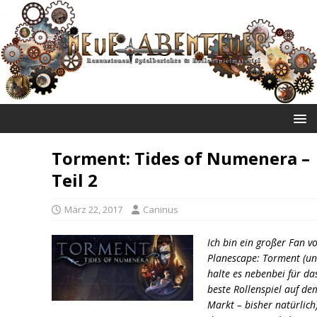
NEUE ABENTEUER
Torment: Tides of Numenera –
Teil 2
März 22, 2017
Caninus
Ich bin ein großer Fan v
Planescape: Torment (u
halte es nebenbei für da
beste Rollenspiel auf de
Markt – bisher natürlich