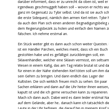
darüber informiert, dass er zu unrecht da oben ist, weil er
irgendwas geschmuggelt haben soll – wovon er nichts wu
ganz im Gegensatz zu Tybir selbst. Und da ist sie auch sc
die erste Sidequest, nämlich den armen Kerl retten. Tybir 
da auch den Plan sich einen anderen Begnadigungsbeleg 
dem Regierungsbezirk zu holen und einfach den Namen z
fälschen. Ich nehme erstmal an.
Ein Stück weiter gibt es dann auch schon weiter Questen.
ist ein Händler Pärchen, welches meint, dass ich ein Buch
gestohlen habe und es gefälligst zurückbringen soll, ein
Sklavenhändler, welcher eine Sklavin vermisst, ein seltsa
Wesen in einem Käfig, das am Tag relativ brutal ist und da
für einen in der Nähe stehenden Kerl töten soll um ihm d
sein Gehirn zu bringen. Und dann endlich das Lager der
Kultisten. Die sich wirklich freuen mich zu sehen. Ein paar
Sachen erklären und dann auf die Uhr hinter ihnen weisen,
kaputt ist und die ich gerne versuchen kann zu reparieren.
Mach ich dann auch. Dabei wird es dann leider erstmal Na
auf dem Gelände, aber he.. danach kann ich tatsächlich die
Leute in der Uhr befreien, die darauf hin in meinem Kopf s