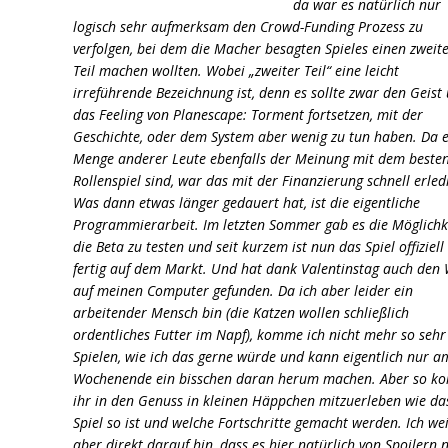
da war es natürlich nur
logisch sehr aufmerksam den Crowd-Funding Prozess zu
verfolgen, bei dem die Macher besagten Spieles einen zweit
Teil machen wollten. Wobei „zweiter Teil“ eine leicht
irreführende Bezeichnung ist, denn es sollte zwar den Geist
das Feeling von Planescape: Torment fortsetzen, mit der
Geschichte, oder dem System aber wenig zu tun haben. Da 
Menge anderer Leute ebenfalls der Meinung mit dem beste
Rollenspiel sind, war das mit der Finanzierung schnell erledi
Was dann etwas länger gedauert hat, ist die eigentliche
Programmierarbeit. Im letzten Sommer gab es die Möglichk
die Beta zu testen und seit kurzem ist nun das Spiel offiziell
fertig auf dem Markt. Und hat dank Valentinstag auch den
auf meinen Computer gefunden. Da ich aber leider ein
arbeitender Mensch bin (die Katzen wollen schließlich
ordentliches Futter im Napf), komme ich nicht mehr so seh
Spielen, wie ich das gerne würde und kann eigentlich nur a
Wochenende ein bisschen daran herum machen. Aber so k
ihr in den Genuss in kleinen Häppchen mitzuerleben wie da
Spiel so ist und welche Fortschritte gemacht werden. Ich we
aber direkt darauf hin, dass es hier natürlich von Spoilern 