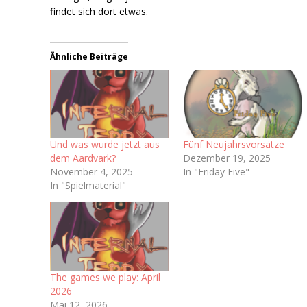
findet sich dort etwas.
Ähnliche Beiträge
Und was wurde jetzt aus
Fünf Neujahrsvorsätze
dem Aardvark?
Dezember 19, 2025
November 4, 2025
In "Friday Five"
In "Spielmaterial"
The games we play: April
2026
Mai 12, 2026