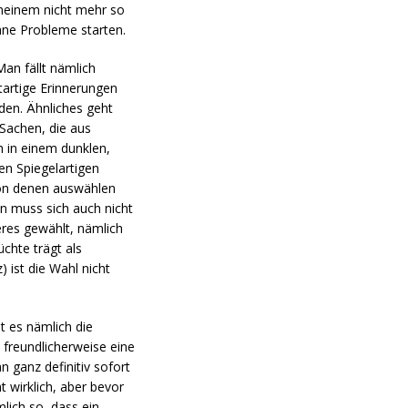
i meinem nicht mehr so
hne Probleme starten.
Man fällt nämlich
artige Erinnerungen
den. Ähnliches geht
 Sachen, die aus
 in einem dunklen,
n Spiegelartigen
von denen auswählen
an muss sich auch nicht
eres gewählt, nämlich
üchte trägt als
 ist die Wahl nicht
t es nämlich die
 freundlicherweise eine
 ganz definitiv sofort
 wirklich, aber bevor
lich so, dass ein