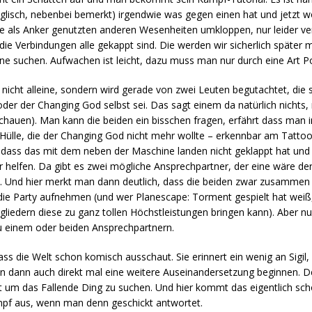
glisch, nebenbei bemerkt) irgendwie was gegen einen hat und jetzt w
 als Anker genutzten anderen Wesenheiten umkloppen, nur leider ve
ie Verbindungen alle gekappt sind. Die werden wir sicherlich später ma
e suchen. Aufwachen ist leicht, dazu muss man nur durch eine Art Po
gs nicht alleine, sondern wird gerade von zwei Leuten begutachtet, die
oder der Changing God selbst sei. Das sagt einem da natürlich nichts,
chauen). Man kann die beiden ein bisschen fragen, erfährt dass man in
Hülle, die der Changing God nicht mehr wollte – erkennbar am Tattoo, u
ss das mit dem neben der Maschine landen nicht geklappt hat und die
r helfen. Da gibt es zwei mögliche Ansprechpartner, der eine wäre de
h. Und hier merkt man dann deutlich, dass die beiden zwar zusammen r
die Party aufnehmen (und wer Planescape: Torment gespielt hat wei
iedern diese zu ganz tollen Höchstleistungen bringen kann). Aber nu
 einem oder beiden Ansprechpartnern.
s die Welt schon komisch ausschaut. Sie erinnert ein wenig an Sigil, 
nn dann auch direkt mal eine weitere Auseinandersetzung beginnen. 
gt um das Fallende Ding zu suchen. Und hier kommt das eigentlich s
mpf aus, wenn man denn geschickt antwortet.