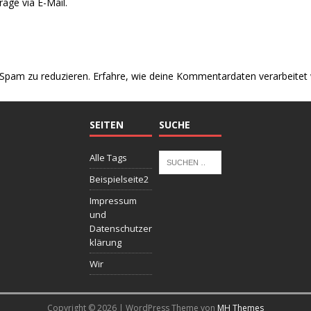
äge via E-Mail.
Spam zu reduzieren.
Erfahre, wie deine Kommentardaten verarbeitet
SEITEN
SUCHE
Alle Tags
Beispielseite2
Impressum
und
Datenschutzer
klärung
Wir
Copyright © 2026 | WordPress Theme von
MH Themes