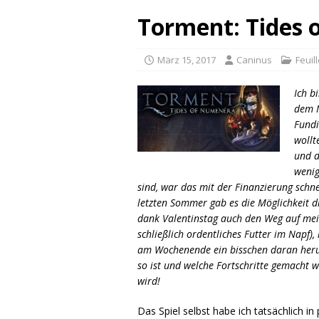
Torment: Tides 
März 15, 2017
Caninus
Feuil
Ich b
dem M
Fundi
wollt
und d
wenig
sind, war das mit der Finanzierung schne
letzten Sommer gab es die Möglichkeit die
dank Valentinstag auch den Weg auf mei
schließlich ordentliches Futter im Napf)
am Wochenende ein bisschen daran heru
so ist und welche Fortschritte gemacht w
wird!
Das Spiel selbst habe ich tatsächlich i