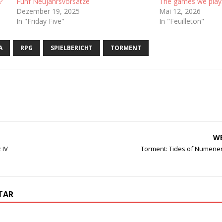
?
Fünf Neujahrsvorsätze
The games we play:
Dezember 19, 2025
Mai 12, 2026
In "Friday Five"
In "Feuilleton"
A
RPG
SPIELBERICHT
TORMENT
WE
 IV
Torment: Tides of Numenera
TAR