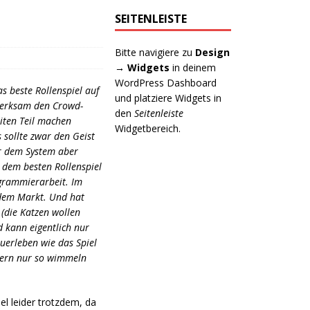
SEITENLEISTE
Bitte navigiere zu
Design
→ Widgets
in deinem
WordPress Dashboard
s beste Rollenspiel auf
und platziere Widgets in
fmerksam den Crowd-
den
Seitenleiste
eiten Teil machen
Widgetbereich.
s sollte zwar den Geist
er dem System aber
 dem besten Rollenspiel
ogrammierarbeit. Im
f dem Markt. Und hat
(die Katzen wollen
d kann eigentlich nur
erleben wie das Spiel
ilern nur so wimmeln
el leider trotzdem, da