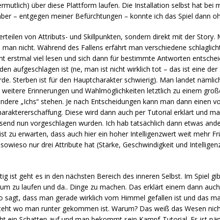
ermutlich) über diese Plattform laufen. Die Installation selbst hat be
ber – entgegen meiner Befürchtungen – konnte ich das Spiel dann o
teilen von Attributs- und Skillpunkten, sondern direkt mit der Story. 
n nicht. Während des Fallens erfährt man verschiedene schlaglicht
t erstmal viel lesen und sich dann für bestimmte Antworten entschei
aufgeschlagen ist (ne, man ist nicht wirklich tot – das ist eine der
 Sterben ist für den Hauptcharakter schwierig). Man landet nämlich
itere Erinnerungen und Wahlmöglichkeiten letztlich zu einem große
dere „Ichs“ stehen. Je nach Entscheidungen kann man dann einen 
Charaktererschaffung. Diese wird dann auch per Tutorial erklärt und m
ssend nun vorgeschlagen wurden. Ich hab tatsächlich dann etwas and
ist zu erwarten, dass auch hier ein hoher Intelligenzwert weit mehr Fr
owieso nur drei Attribute hat (Stärke, Geschwindigkeit und Intelligenz)
g ist geht es in den nächsten Bereich des inneren Selbst. Im Spiel gib
um zu laufen und da.. Dinge zu machen. Das erklärt einem dann auch
o sagt, dass man gerade wirklich vom Himmel gefallen ist und das man
 steht wo man runter gekommen ist. Warum? Das weiß das Wesen nicht
ht ein Schatten auf und man bekommt sein Kampf-Tutorial. Es ist näm