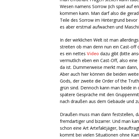
Wesen namens Sorrow (ich spiel auf en
kommen kann. Man darf also die gerade
Teile des Sorrow im Hintergrund bevor d
es aber erstmal aufwachen und Maschin
In der wirklichen Welt ist man allerdin
streiten ob man denn nun ein Cast-off 
es ein nettes
Video
dazu gibt (bitte ans
vermutlich eben ein Cast-Off, also eine 
da ist. Dummerweise merkt man dann, da
Aber auch hier können die beiden weite
Gods, der zweite die Order of the Trut
grün sind. Dennoch kann man beide in 
spätere Gespräche mit den Gruppenmitgl
nach draußen aus dem Gebäude und zu
Draußen muss man dann feststellen, das
fremdartiger und bizarrer. Und man ka
schon eine Art Artefaktjäger, beauftra
kommt bei vielen Situationen ohne Ka