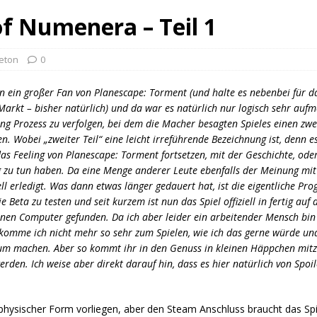
of Numenera – Teil 1
leton
0
in ein großer Fan von Planescape: Torment (und halte es nebenbei für da
arkt – bisher natürlich) und da war es natürlich nur logisch sehr au
ng Prozess zu verfolgen, bei dem die Macher besagten Spieles einen zw
en. Wobei „zweiter Teil“ eine leicht irreführende Bezeichnung ist, denn e
as Feeling von Planescape: Torment fortsetzen, mit der Geschichte, od
 zu tun haben. Da eine Menge anderer Leute ebenfalls der Meinung mit
ll erledigt. Was dann etwas länger gedauert hat, ist die eigentliche Pr
 Beta zu testen und seit kurzem ist nun das Spiel offiziell in fertig au
nen Computer gefunden. Da ich aber leider ein arbeitender Mensch bin 
, komme ich nicht mehr so sehr zum Spielen, wie ich das gerne würde un
m machen. Aber so kommt ihr in den Genuss in kleinen Häppchen mitzu
erden. Ich weise aber direkt darauf hin, dass es hier natürlich von Spo
n physischer Form vorliegen, aber den Steam Anschluss braucht das Spi