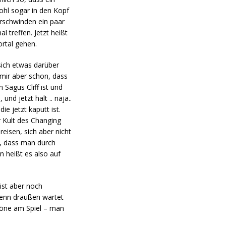
ohl sogar in den Kopf
rschwinden ein paar
l treffen. Jetzt heißt
rtal gehen.
 sich etwas darüber
 mir aber schon, dass
 Sagus Cliff ist und
nd jetzt halt .. naja..
 jetzt kaputt ist.
r Kult des Changing
eisen, sich aber nicht
ß, dass man durch
n heißt es also auf
ist aber noch
Denn draußen wartet
chöne am Spiel – man