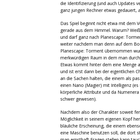
die Identifizierung (und auch Updates v
ganz jungen Rechner etwas gedauert, a
Das Spiel beginnt nicht etwa mit dem Ver
gerade aus dem Himmel. Warum? Weiß ma
und darf ganz nach Planescape: Tormen
weiter nachdem man denn auf dem Boden 
Planescape: Torment übernommen wurde.
merkwürdigen Raum in dem man durch we
Etwas kommt hinter dem eine Menge an
und ist erst dann bei der eigentlichen 
an die Sachen halten, die einem als pa
einen Nano (Magier) mit Intelligenz (es 
körperliche Attribute und da Numenera s
schwer gewesen).
Nachdem also der Charakter soweit ferti
Möglichkeit in seinem eigenen Kopf her
bläuliche Erscheinung, die einem ebens
eine Maschine benutzen soll, die dort
man ernsthaft Fragen stellen kann tauc