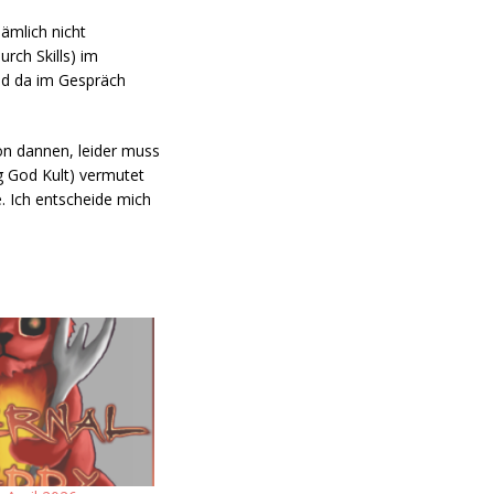
ämlich nicht
rch Skills) im
nd da im Gespräch
von dannen, leider muss
g God Kult) vermutet
e. Ich entscheide mich