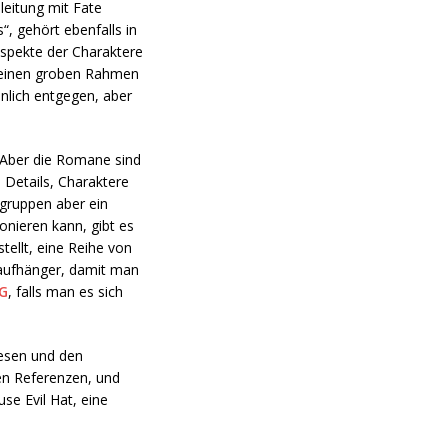
leitung mit Fate
“, gehört ebenfalls in
Aspekte der Charaktere
n einen groben Rahmen
nlich entgegen, aber
 „Aber die Romane sind
e Details, Charaktere
lgruppen aber ein
onieren kann, gibt es
tellt, eine Reihe von
raufhänger, damit man
PG
, falls man es sich
iesen und den
ten Referenzen, und
se Evil Hat, eine