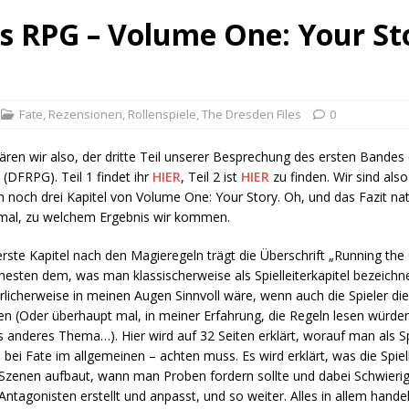
s RPG – Volume One: Your Sto
Fate
,
Rezensionen
,
Rollenspiele
,
The Dresden Files
0
ren wir also, der dritte Teil unserer Besprechung des ersten Bandes
(DFRPG). Teil 1 findet ihr
HIER
, Teil 2 ist
HIER
zu finden. Wir sind als
n noch drei Kapitel von Volume One: Your Story. Oh, und das Fazit nat
 mal, zu welchem Ergebnis wir kommen.
rste Kapitel nach den Magieregeln trägt die Überschrift „Running the
esten dem, was man klassischerweise als Spielleiterkapitel bezeich
rlicherweise in meinen Augen Sinnvoll wäre, wenn auch die Spieler die
n (Oder überhaupt mal, in meiner Erfahrung, die Regeln lesen würden,
 anderes Thema…). Hier wird auf 32 Seiten erklärt, worauf man als S
 bei Fate im allgemeinen – achten muss. Es wird erklärt, was die Spie
zenen aufbaut, wann man Proben fordern sollte und dabei Schwierigk
ntagonisten erstellt und anpasst, und so weiter. Alles in allem handel