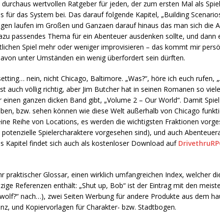
 durchaus wertvollen Ratgeber für jeden, der zum ersten Mal als Spiel
s für das System bei. Das darauf folgende Kapitel, „Building Scenarios
ungen laufen im Großen und Ganzaen darauf hinaus das man sich die 
in dazu passendes Thema für ein Abenteuer ausdenken sollte, und dan
ntlichen Spiel mehr oder weniger improvisieren – das kommt mir persö
 davon unter Umständen ein wenig überfordert sein dürften.
lsetting… nein, nicht Chicago, Baltimore. „Was?“, höre ich euch rufen,
ist auch völlig richtig, aber Jim Butcher hat in seinen Romanen so viel
 einen ganzen dicken Band gibt, „Volume 2 – Our World“. Damit Spie
 haben, bzw. sehen können wie diese Welt außerhalb von Chicago funkti
 eine Reihe von Locations, es werden die wichtigsten Fraktionen vorges
s potenzielle Spielercharaktere vorgesehen sind), und auch Abenteue
es Kapitel findet sich auch als kostenloser Download auf
DrivethruR
r praktischer Glossar, einen wirklich umfangreichen Index, welcher d
zige Referenzen enthält: „Shut up, Bob“ ist der Eintrag mit den meis
wolf?“ nach…), zwei Seiten Werbung für andere Produkte aus dem hau
enz, und Kopiervorlagen für Charakter- bzw. Stadtbogen.