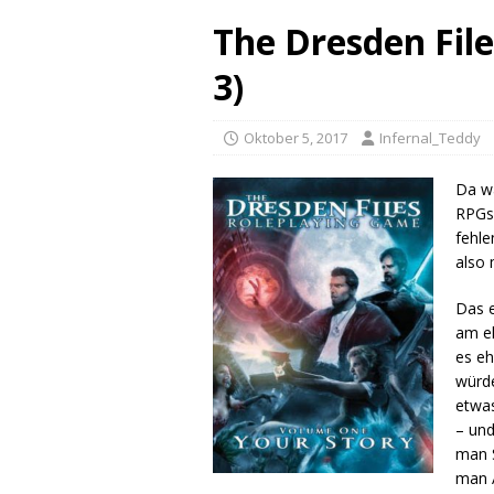
The Dresden File
3)
Oktober 5, 2017
Infernal_Teddy
Da wä
RPGs 
fehle
also
Das e
am eh
es eh
würde
etwas
– und
man S
man A