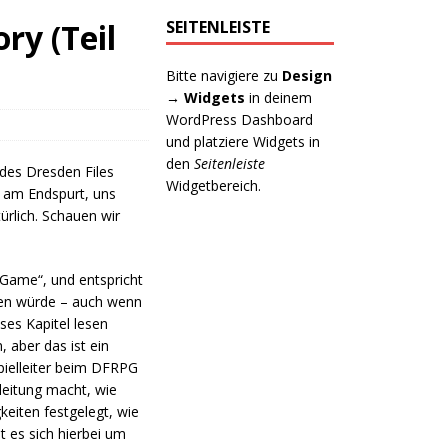
ry (Teil
SEITENLEISTE
Bitte navigiere zu
Design
→ Widgets
in deinem
WordPress Dashboard
und platziere Widgets in
den
Seitenleiste
 des Dresden Files
Widgetbereich.
o am Endspurt, uns
ürlich. Schauen wir
 Game“, und entspricht
nen würde – auch wenn
ses Kapitel lesen
 aber das ist ein
pielleiter beim DFRPG
lleitung macht, wie
eiten festgelegt, wie
t es sich hierbei um