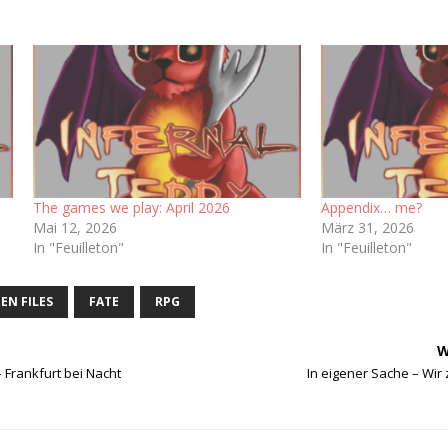
The games we play: April 2026
Appendix… me?
Mai 12, 2026
März 31, 2026
In "Feuilleton"
In "Feuilleton"
EN FILES
FATE
RPG
W
– Frankfurt bei Nacht
In eigener Sache – Wir