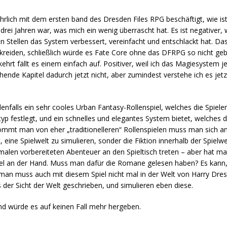
hrlich mit dem ersten band des Dresden Files RPG beschäftigt, wie ist
drei Jahren war, was mich ein wenig überrascht hat. Es ist negativer, w
en Stellen das System verbessert, vereinfacht und entschlackt hat. 
ankreiden, schließlich würde es Fate Core ohne das DFRPG so nicht g
rt fällt es einem einfach auf. Positiver, weil ich das Magiesystem j
hende Kapitel dadurch jetzt nicht, aber zumindest verstehe ich es jetz
falls ein sehr cooles Urban Fantasy-Rollenspiel, welches die Spieler
yp festlegt, und ein schnelles und elegantes System bietet, welches
 Kommt man von eher „traditionelleren“ Rollenspielen muss man sich an
ine Spielwelt zu simulieren, sonder die Fiktion innerhalb der Spielwel
malen vorbereiteten Abenteuer an den Spieltisch treten – aber hat m
iel an der Hand. Muss man dafür die Romane gelesen haben? Es kann, 
 man muss auch mit diesem Spiel nicht mal in der Welt von Harry Dres
s der Sicht der Welt geschrieben, und simulieren eben diese.
nd würde es auf keinen Fall mehr hergeben.