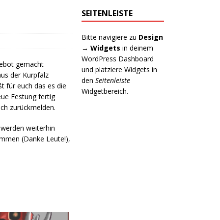
SEITENLEISTE
Bitte navigiere zu
Design
→ Widgets
in deinem
WordPress Dashboard
ngebot gemacht
und platziere Widgets in
us der Kurpfalz
den
Seitenleiste
t für euch das es die
Widgetbereich.
ue Festung fertig
uch zurückmelden.
z werden weiterhin
kommen (Danke Leute!),