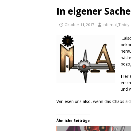
In eigener Sache
Oktober 11, 2017
Infernal_Teddy
…also
bekom
herau
nächs
bezog
Hier 
ersch
und w
Wir lesen uns also, wenn das Chaos sich
Ähnliche Beiträge