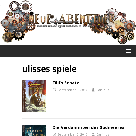
NEUE ABENTEUER
ulisses spiele
Eilifs Schatz
September 3, 2010
Caninus
Die Verdammten des Südmeeres
September 3, 2010
Caninus