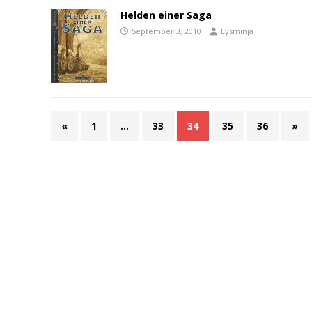
Helden einer Saga
September 3, 2010
Lysminja
«
1
…
33
34
35
36
»