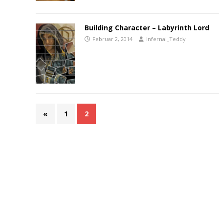
Building Character – Labyrinth Lord
Februar 2, 2014
Infernal_Teddy
«
1
2