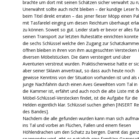
brachte um dort mit seinen Schätzen sicher verwahrt zu r
Unerwähnt sollte auch nicht bleiben – der kundige Leser h
beim Titel direkt erraten – das jener fieser Möpp einen Pa
mit Tasfarelel einging um diesen Reichtum überhaupt erl
zu können. Soweit so gut. Leider starb er bevor er alles fü
seinen Transport zur letzten Ruhestätte einrichten konnte
die sechs Schlüssel welche den Zugang zur Schatzkamme
öffnen bleiben in ihren von ihm ausgesuchten Verstecken 
diversen Möbelstücken. Die dann versteigert und über
Aventurien verstreut wurden. Praktischerweise hatte er si
aber seiner Sklavin anvertraut, so dass auch heute noch
gewisse Kenntnis von der Situation vorhanden ist und als 
junge Nachfahrin durch einen Aves Geweihten vom Tal i
die Kammer ist, erfährt und auch noch die alte Liste mit 
Möbel-Schlüssel-Verstecken findet, ist die Aufgabe für die
Helden eigentlich klar. Schlüssel suchen gehen [INSERT Re
des Bandes].
Nachdem die alle gefunden wurden kann man sich aufma
ins Tal und vorbei an Flüchen, Fallen und einem fiesen
Höhlendrachen um den Schatz zu bergen. Damit das gan
spannender wird, gibt es natürlich eine familiäre Gegensei