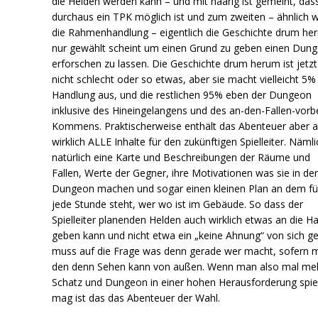
die Helden werden kann – und mit haarig ist gemeint, das
durchaus ein TPK möglich ist und zum zweiten – ähnlich w
die Rahmenhandlung – eigentlich die Geschichte drum he
nur gewählt scheint um einen Grund zu geben einen Dun
erforschen zu lassen. Die Geschichte drum herum ist jetzt
nicht schlecht oder so etwas, aber sie macht vielleicht 5%
Handlung aus, und die restlichen 95% eben der Dungeon
inklusive des Hineingelangens und des an-den-Fallen-vorbe
Kommens. Praktischerweise enthält das Abenteuer aber 
wirklich ALLE Inhalte für den zukünftigen Spielleiter. Nämli
natürlich eine Karte und Beschreibungen der Räume und
Fallen, Werte der Gegner, ihre Motivationen was sie in d
Dungeon machen und sogar einen kleinen Plan an dem fü
jede Stunde steht, wer wo ist im Gebäude. So dass der
Spielleiter planenden Helden auch wirklich etwas an die H
geben kann und nicht etwa ein „keine Ahnung“ von sich g
muss auf die Frage was denn gerade wer macht, sofern 
den denn Sehen kann von außen. Wenn man also mal me
Schatz und Dungeon in einer hohen Herausforderung spie
mag ist das das Abenteuer der Wahl.