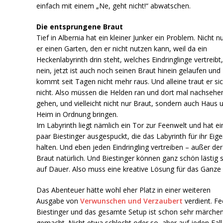
einfach mit einem „Ne, geht nicht!“ abwatschen.
Die entsprungene Braut
Tief in Albernia hat ein kleiner Junker ein Problem. Nicht n
er einen Garten, den er nicht nutzen kann, weil da ein
Heckenlabyrinth drin steht, welches Eindringlinge vertreibt
nein, jetzt ist auch noch seinen Braut hinein gelaufen und
kommt seit Tagen nicht mehr raus. Und alleine traut er si
nicht. Also müssen die Helden ran und dort mal nachsehe
gehen, und vielleicht nicht nur Braut, sondern auch Haus 
Heim in Ordnung bringen.
Im Labyrinth liegt nämlich ein Tor zur Feenwelt und hat ei
paar Biestinger ausgespuckt, die das Labyrinth für ihr Ei
halten. Und eben jeden Eindringling vertreiben – außer der
Braut natürlich. Und Biestinger können ganz schön lästig 
auf Dauer. Also muss eine kreative Lösung für das Ganze 
Das Abenteuer hätte wohl eher Platz in einer weiteren
Ausgabe von
Verwunschen und Verzaubert
verdient. Fe
Biestinger und das gesamte Setup ist schon sehr märche
gemacht. Nicht etwa schlecht oder so, aber auf jeden Fall