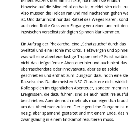
Minenbesitzers dort hin schickte, nachdem sie endlich
Hinweise auf die Mine erhalten hatte, meldet sich nicht zu
Also müssen die Helden ran und mal nachsehen gehen wa
ist. Und dafür nicht nur das Rätsel des Weges klären, son
auch eine Rotte Orks vom Eingang vertreiben und mit den
inzwischen verselbstständigten Spinnen klar kommen.
Ein Auftrag der Phexkirche, eine „Schatzsuche“ durch das
Svellttal und eine Höhle mit Orks, Tiefzwergen und Spinne
was will eine abenteuerlustige Truppe mehr? Es ist natürli
nicht das tiefgreifenste Abenteuer hier und auch nicht das
überraschendste oder innovativste, aber es ist solide
geschrieben und enthält zum Dungeon dazu noch eine kle
Rätselsuche. Da die meisten NSC-Charaktere nicht wirklic
Rolle spielen im eigentlichen Abenteuer, sondern mehr in
Ereignissen, die dazu führen, sind sie auch nicht irre ausfü
beschrieben. Aber dennoch mehr als man eigentlich brauc
um das Abenteuer zu leiten. Der eigentliche Dungeon ist n
riesig, aber spannend gestaltet und mit einem Ende, das n
zwangsläufig in einem Endkampf resultieren muss.