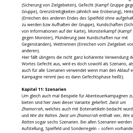
(Sicherung von Zielgebieten), Gefecht (Kampf Gruppe geg
Gruppe), Grenzstreitigkeiten (ähnlich wie Eroberung), Hint
(Erreichen des anderen Endes des Spielfeld ohne aufgehal
zu werden bzw Aufhalten der Gruppe), Kundschaften (Sic
von Informationen auf der Karte), Monsterkampf (Kampf
gegen Monster), Plünderung (wie Kundschaften nur mit
Gegenständen), Wettrennen (Erreichen vom Zielgebiet vo
anderen).
Hier fällt übrigens die nicht ganz kohärente Verwendung d
Wortes Gefecht aus, wird es doch sowohl als Szenario, al
auch für alle Szenarien verwendet wenn man den Ablauf e
Kampagne nimmt (wo es dann Gefechtsphase heißt).
Kapitel 11: Szenarien
Um gleich auch mal Beispiele für Abenteuerkampagnen z
bieten sind hier zwei dieser Variante geliefert:
Zwist um
Zhamorrah
, welches auch mit Botenartikeln bedacht wur
und
Wie die Ratten
.
Zwist um Zhamorrah
enthält vier,
Wie d
Ratten
sogar sechs Szenarien. Bei allen Szenarien werden
Aufstellung, Spielfeld und Sonderregeln – sofern vorhand