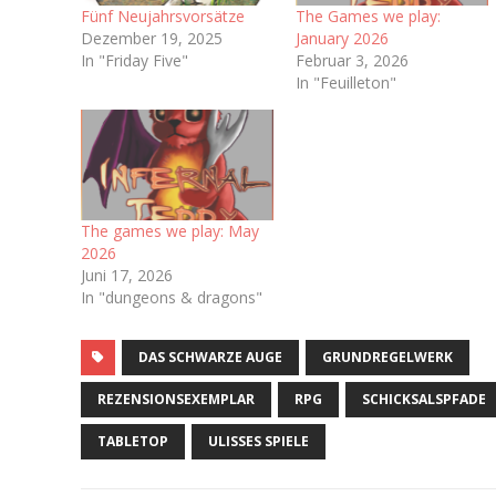
Fünf Neujahrsvorsätze
The Games we play:
Dezember 19, 2025
January 2026
In "Friday Five"
Februar 3, 2026
In "Feuilleton"
The games we play: May
2026
Juni 17, 2026
In "dungeons & dragons"
DAS SCHWARZE AUGE
GRUNDREGELWERK
REZENSIONSEXEMPLAR
RPG
SCHICKSALSPFADE
TABLETOP
ULISSES SPIELE