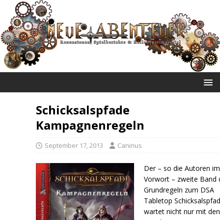
NEUE ABENTEUER
Schicksalspfade
Kampagnenregeln
September 17, 2013
Caninus
Der – so die Autoren i
Vorwort – zweite Band 
Grundregeln zum DSA
Tabletop Schicksalspfa
wartet nicht nur mit de