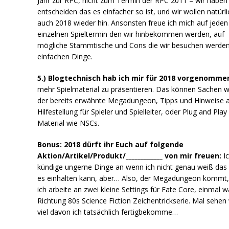
Jahr zur RPC, nicht zum Termin der RPC 2011 – wir haben
entscheiden das es einfacher so ist, und wir wollen natürli
auch 2018 wieder hin. Ansonsten freue ich mich auf jeden
einzelnen Spieltermin den wir hinbekommen werden, auf
mögliche Stammtische und Cons die wir besuchen werden
einfachen Dinge.
5.) Blogtechnisch hab ich mir für 2018 vorgenomme
mehr Spielmaterial zu präsentieren. Das können Sachen w
der bereits erwähnte Megadungeon, Tipps und Hinweise a
Hilfestellung für Spieler und Spielleiter, oder Plug and Play
Material wie NSCs.
Bonus: 2018 dürft ihr Euch auf folgende
Aktion/Artikel/Produkt/____________ von mir freuen:
I
kündige ungerne Dinge an wenn ich nicht genau weiß das 
es einhalten kann, aber… Also, der Megadungeon kommt,
ich arbeite an zwei kleine Settings für Fate Core, einmal w
Richtung 80s Science Fiction Zeichentrickserie. Mal sehen
viel davon ich tatsächlich fertigbekomme…