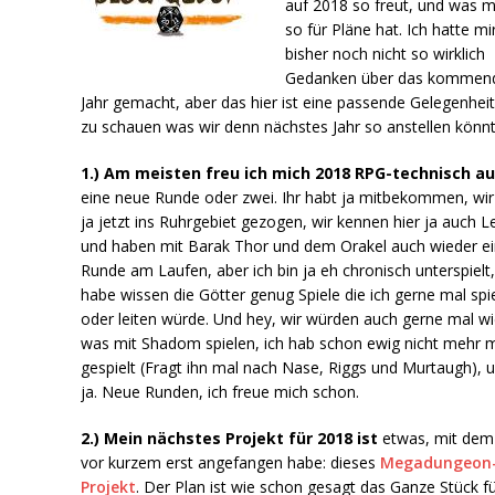
auf 2018 so freut, und was 
so für Pläne hat. Ich hatte mi
bisher noch nicht so wirklich
Gedanken über das kommen
Jahr gemacht, aber das hier ist eine passende Gelegenhei
zu schauen was wir denn nächstes Jahr so anstellen könnt
1.) Am meisten freu ich mich 2018 RPG-technisch au
eine neue Runde oder zwei. Ihr habt ja mitbekommen, wir
ja jetzt ins Ruhrgebiet gezogen, wir kennen hier ja auch L
und haben mit Barak Thor und dem Orakel auch wieder e
Runde am Laufen, aber ich bin ja eh chronisch unterspielt
habe wissen die Götter genug Spiele die ich gerne mal spi
oder leiten würde. Und hey, wir würden auch gerne mal w
was mit Shadom spielen, ich hab schon ewig nicht mehr m
gespielt (Fragt ihn mal nach Nase, Riggs und Murtaugh),
ja. Neue Runden, ich freue mich schon.
2.) Mein nächstes Projekt für 2018 ist
etwas, mit dem 
vor kurzem erst angefangen habe: dieses
Megadungeon
Projekt
. Der Plan ist wie schon gesagt das Ganze Stück f