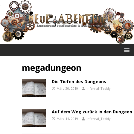
NEUE ABENTEUER
megadungeon
Die Tiefen des Dungeons
März 20, 2019
Infernal_Teddy
Auf dem Weg zurück in den Dungeon
März 14, 2019
Infernal_Teddy