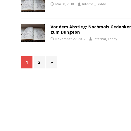
Mai 30, 2018
Infernal_Teddy
Vor dem Abstieg: Nochmals Gedanke
zum Dungeon
November 27, 2017
Infernal_Teddy
1
2
»