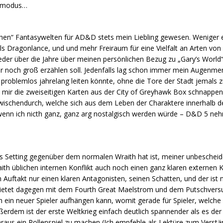
ialmodus…
schen“ Fantasywelten für AD&D stets mein Liebling gewesen. Weniger 
als Dragonlance, und und mehr Freiraum für eine Vielfalt an Arten v
wieder über die Jahre über meinen persönlichen Bezug zu „Gary’s World
ier noch groß erzählen soll. Jedenfalls lag schon immer mein Augenme
h problemlos jahrelang leiten könnte, ohne die Tore der Stadt jemals z
mir die zweiseitigen Karten aus der City of Greyhawk Box schnappen
wischendurch, welche sich aus dem Leben der Charaktere innerhalb d
wenn ich nicth ganz, ganz arg nostalgisch werden würde – D&D 5 neh
ls Setting gegenüber dem normalen Wraith hat ist, meiner unbesche
th üblichen internen Konflikt auch noch einen ganz klaren externen Ko
uftakt nur einen klaren Antagonisten, seinen Schatten, und der ist 
bietet dagegen mit dem Fourth Great Maelstrom und dem Putschversu
ich ein neuer Spieler aufhängen kann, womit gerade für Spieler, welche
Außerdem ist der erste Weltkrieg einfach deutlich spannender als es der 
raus ein Rollenspiel zu machen (Ich empfehle als Lektüre zum Verstä