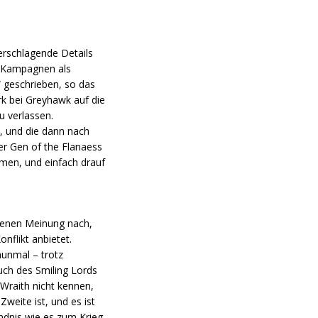
erschlagende Details
on Kampagnen als
“ geschrieben, so das
rk bei Greyhawk auf die
u verlassen.
, und die dann nach
er Gen of the Flanaess
men, und einfach drauf
idenen Meinung nach,
nflikt anbietet.
nunmal – trotz
ch des Smiling Lords
 Wraith nicht kennen,
Zweite ist, und es ist
ndnis wie es zum Krieg