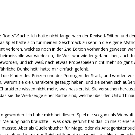
 Roots“-Sache. Ich hatte nicht lange nach der Revised-Edition und de
 Spiel hatte sich für meinen Geschmack zu sehr in die eigene Mythol
ent verloren, welches noch in der 2nd Edition vorhanden gewesen war
eimnisvolle war wieder da, die Welt war wieder gefährlicher, auch fü
geworden, und ich weiß nach etwas Probespielen nicht mehr so ganz
ährliche Dunkelheit“ hatte mir einfach gefehlt.
nd die Kinder des Prinzen und der Primogen der Stadt, und wurden vo
rn, warum sie die Charaktere gezeugt haben, und sie sehen sich außer
haraktere wissen nicht mehr, was passiert ist. Sie versuchen heraus
t das sie die Werkzeuge einer Rache sind, welche über den Untod hin
rm geworden. Ich habe mich bei diesem Spiel nie so ganz als Werwolf g
r Meinung nach bräuchte – was dazu geführt hat das ich meist eher e
n musste. Aber als Quellenbücher für Mage, oder als Antagonistenbuc
uss zugeben das mir das Spiel mittlerweile ein wenig ans Herz gewachs