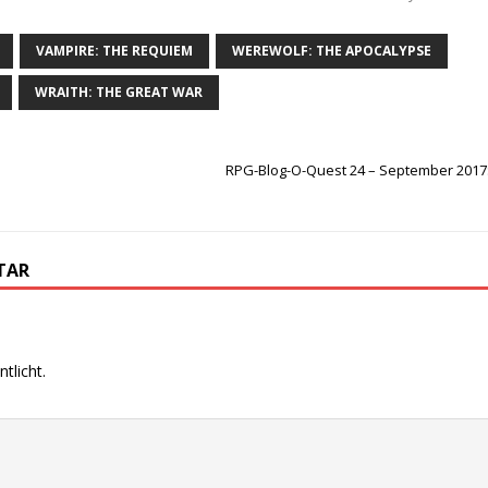
VAMPIRE: THE REQUIEM
WEREWOLF: THE APOCALYPSE
WRAITH: THE GREAT WAR
e
RPG-Blog-O-Quest 24 – September 2017
TAR
tlicht.