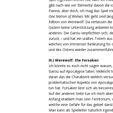
gibt nach wie vor Elemente davon die i
Fianna, aber doch, ich mag das Spiel mi
One Nation of Wolves
: Mir geht seid lä
Edition von Werewolf. Da verlassen die
Gazern keine Unterstützung anbieten kö
anderes: Die Garou verpflichten sich, d
zurück – und hat ein uraltes Totem au
welches von immenser Bedeutung für di
und des Ostens wieder zusammenführe
III.) Werewolf: the Forsaken
Ich könnte es euch nicht sagen warum, 
Garou auf Apocalypse taten. Vielleicht li
daran das die Charaktere wirklich vers
problematischen Aspekte von Apocalyps
tun hat. Forsaken liest sich als bessere
Auf der anderen Seite tue ich mich ab
Anfang etabliert man sein Territorium, 
welche eine Gefahr für das gebiet dar
Man kann als Spielleiter natürlich irge