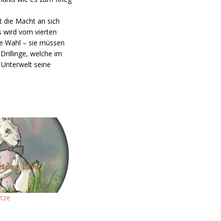
t die Macht an sich
s wird vom vierten
ne Wahl – sie müssen
rillinge, welche im
 Unterwelt seine
tze
5