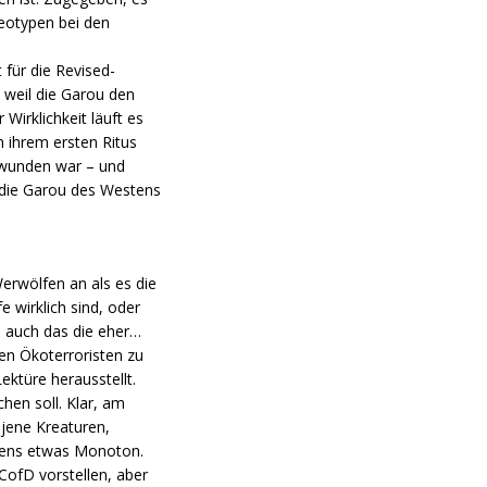
reotypen bei den
 für die Revised-
 weil die Garou den
Wirklichkeit läuft es
n ihrem ersten Ritus
hwunden war – und
 die Garou des Westens
erwölfen an als es die
e wirklich sind, oder
h auch das die eher…
en Ökoterroristen zu
ektüre herausstellt.
hen soll. Klar, am
 jene Kreaturen,
ngens etwas Monoton.
 CofD vorstellen, aber