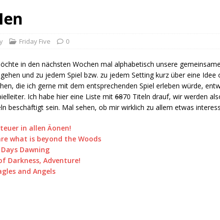
Men
y
Friday Five
0
möchte in den nächsten Wochen mal alphabetisch unsere gemeinsam
gehen und zu jedem Spiel bzw. zu jedem Setting kurz über eine Ide
hen, die ich gerne mit dem entsprechenden Spiel erleben würde, entw
pielleiter. Ich habe hier eine Liste mit
68
70 Titeln drauf, wir werden al
eln beschäftigt sein. Mal sehen, ob mir wirklich zu allem etwas interess
teuer in allen Äonen!
re what is beyond the Woods
 Days Dawning
of Darkness, Adventure!
agles and Angels