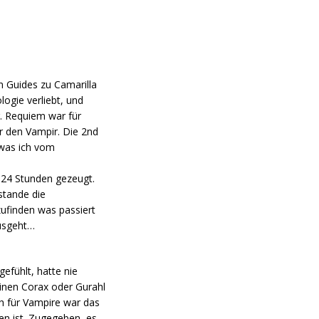
n Guides zu Camarilla
ogie verliebt, und
. Requiem war für
r den Vampir. Die 2nd
 was ich vom
r 24 Stunden gezeugt.
stande die
zufinden was passiert
ausgeht…
efühlt, hatte nie
inen Corax oder Gurahl
h für Vampire war das
en ist. Zugegeben, es