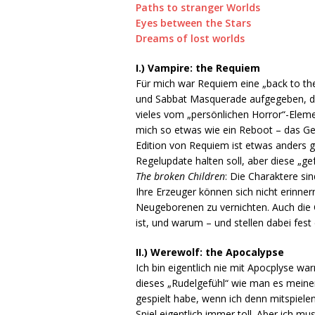
Paths to stranger Worlds
Eyes between the Stars
Dreams of lost worlds
I.) Vampire: the Requiem
Für mich war Requiem eine „back to the
und Sabbat Masquerade aufgegeben, das
vieles vom „persönlichen Horror“-Elem
mich so etwas wie ein Reboot – das Geh
Edition von Requiem ist etwas anders 
Regelupdate halten soll, aber diese „gef
The broken Children
: Die Charaktere si
Ihre Erzeuger können sich nicht erinne
Neugeborenen zu vernichten. Auch die C
ist, und warum – und stellen dabei fes
II.) Werewolf: the Apocalypse
Ich bin eigentlich nie mit Apocplyse wa
dieses „Rudelgefühl“ wie man es meine
gespielt habe, wenn ich denn mitspiele
Spiel eigentlich immer toll. Aber ich m