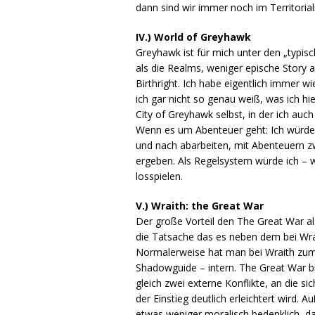
dann sind wir immer noch im Territor
IV.) World of Greyhawk
Greyhawk ist für mich unter den „typi
als die Realms, weniger epische Story 
Birthright. Ich habe eigentlich immer 
ich gar nicht so genau weiß, was ich h
City of Greyhawk selbst, in der ich auc
Wenn es um Abenteuer geht: Ich würde 
und nach abarbeiten, mit Abenteuern z
ergeben. Als Regelsystem würde ich – 
losspielen.
V.) Wraith: the Great War
Der große Vorteil den The Great War a
die Tatsache das es neben dem bei Wrai
Normalerweise hat man bei Wraith zum A
Shadowguide – intern. The Great War 
gleich zwei externe Konflikte, an die s
der Einstieg deutlich erleichtert wird. 
etwas weniger moralisch bedenklich, da