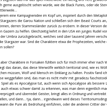
ch gerne ausgelöscht sehen würde, wie die Black Furies, oder ide Ste
ttlerweile…
ngerem eine Kampagnenidee im Kopf um, inspiriert durch den Metaplot
 Stargazers die Garou Nation und schließen sich den Beast Courts an,
nnen, derren Stammesländer zurück zu erobern. In dieser Version der 
en Gazern zu helfen. Gleichzeitig kehrt in den USA ein junges Rudel vo
s der Umbra zurückgebracht, welches seid über tausend Jahren versc
e Stargazer war. Sind die Charaktere etwa die Prophezeiten, welche
n sollen?
aber Charaktere in Forsaken fühlten sich für mich immer eher nach W
egt das daran, das diese Werwölfe wirklich territorial sind, wie es Wölf
uchen müssen, Wolf und Mensch im Einklang zu halten. Positiv fand ic
e weggefallen sind, das man es nicht mehr mit geradezu faschistoid
s Spiel als es Apocalypse tut, auch wenn sich Apocalypse als bessere L
er auch etwas schwer damit zu erkennen, was man denn eigentlich mac
verprügelt und überredet Geister, bringt alles in Ordnung und vertreibt
stellen, und dann… tja, dann… irgendwann wird dieses Territoriumsdi
ndwann die Pure als Bedrohung einführen, oder die anderen Critter der