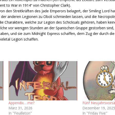
t to War in 1914“ von Christopher Clark).
on den Streitkräften des Jade Emperors belagert, der Smiling Lord ha
s der anderen Legionen zu Oboli schmieden lassen, und die Necropoli
e Charaktere, welche zur Legion des Schicksals gehören, haben kei
lche vor wenigen Stunden an der Spanischen Gruppe gestorben sind, D
haben, und sie zum Midnight Express schaffen, dem Zug der durch die
keletal Legion schaffen.
Appendix… me?
Fünf Neujahrsvorsä
März 31, 2026
Dezember 19, 202
In "Feuilleton"
In "Friday Five"