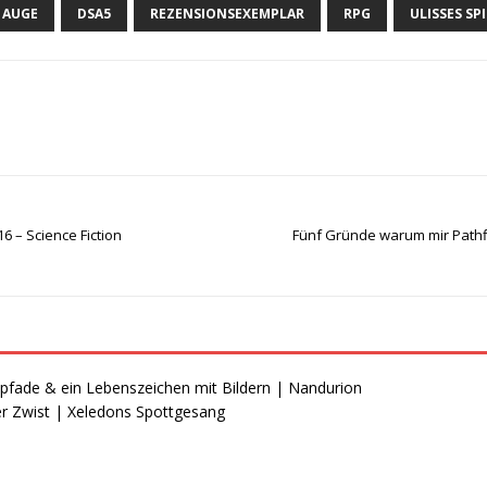
 AUGE
DSA5
REZENSIONSEXEMPLAR
RPG
ULISSES SP
6 – Science Fiction
Fünf Gründe warum mir Pathfi
spfade & ein Lebenszeichen mit Bildern | Nandurion
r Zwist | Xeledons Spottgesang