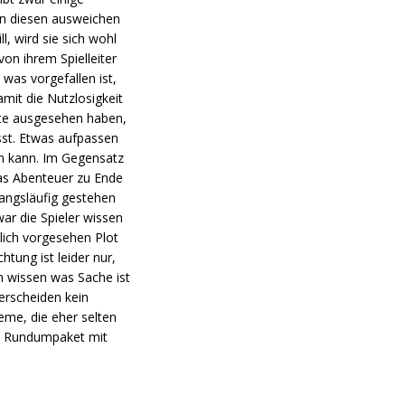
an diesen ausweichen
l, wird sie sich wohl
on ihrem Spielleiter
 was vorgefallen ist,
mit die Nutzlosigkeit
eute ausgesehen haben,
sst. Etwas aufpassen
en kann. Im Gegensatz
das Abenteuer zu Ende
wangsläufig gestehen
ar die Spieler wissen
lich vorgesehen Plot
tung ist leider nur,
n wissen was Sache ist
erscheiden kein
eme, die eher selten
tes Rundumpaket mit