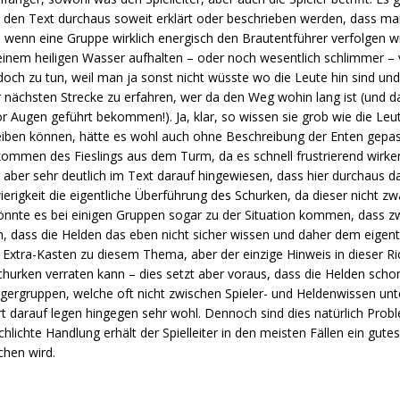
ch den Text durchaus soweit erklärt oder beschrieben werden, dass m
enn wenn eine Gruppe wirklich energisch den Brautentführer verfolgen wil
einem heiligen Wasser aufhalten – oder noch wesentlich schlimmer – v
doch zu tun, weil man ja sonst nicht wüsste wo die Leute hin sind und
nächsten Strecke zu erfahren, wer da den Weg wohin lang ist (und da
or Augen geführt bekommen!). Ja, klar, so wissen sie grob wie die L
hreiben können, hätte es wohl auch ohne Beschreibung der Enten gepa
tkommen des Fieslings aus dem Turm, da es schnell frustrierend wirk
 aber sehr deutlich im Text darauf hingewiesen, dass hier durchaus 
ierigkeit die eigentliche Überführung des Schurken, da dieser nicht z
önnte es bei einigen Gruppen sogar zu der Situation kommen, dass zw
n, dass die Helden das eben nicht sicher wissen und daher dem eigent
Extra-Kasten zu diesem Thema, aber der einzige Hinweis in dieser Rich
Schurken verraten kann – dies setzt aber voraus, dass die Helden scho
ängergruppen, welche oft nicht zwischen Spieler- und Heldenwissen unt
t darauf legen hingegen sehr wohl. Dennoch sind dies natürlich Probl
chlichte Handlung erhält der Spielleiter in den meisten Fällen ein gu
chen wird.