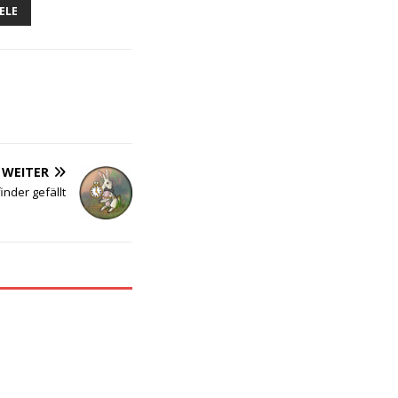
IELE
WEITER
nder gefällt