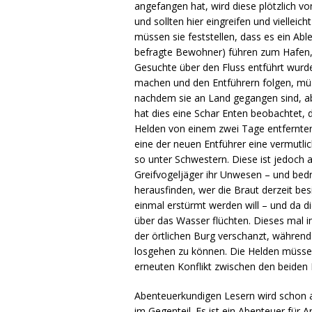
angefangen hat, wird diese plötzlich 
und sollten hier eingreifen und viellei
müssen sie feststellen, dass es ein A
befragte Bewohner) führen zum Hafen,
Gesuchte über den Fluss entführt wurd
machen und den Entführern folgen, müss
nachdem sie an Land gegangen sind, abg
hat dies eine Schar Enten beobachtet, 
Helden von einem zwei Tage entfernten
eine der neuen Entführer eine vermutlic
so unter Schwestern. Diese ist jedoch a
Greifvogeljäger ihr Unwesen – und bed
herausfinden, wer die Braut derzeit bes
einmal erstürmt werden will – und da 
über das Wasser flüchten. Dieses mal in
der örtlichen Burg verschanzt, währen
losgehen zu können. Die Helden müssen
erneuten Konflikt zwischen den beiden 
Abenteuerkundigen Lesern wird schon au
im Gegenteil. Es ist ein Abenteuer für A