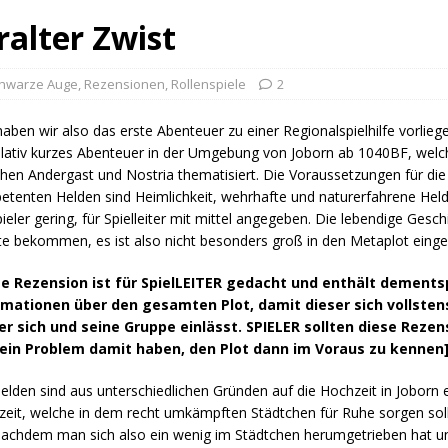
alter Zwist
chwarze Auge
,
Rezensionen
,
Rollenspiele
2
haben wir also das erste Abenteuer zu einer Regionalspielhilfe vorlieg
elativ kurzes Abenteuer in der Umgebung von Joborn ab 1040BF, welc
hen Andergast und Nostria thematisiert. Die Voraussetzungen für die
tenten Helden sind Heimlichkeit, wehrhafte und naturerfahrene Helde
pieler gering, für Spielleiter mit mittel angegeben. Die lebendige Gesch
e bekommen, es ist also nicht besonders groß in den Metaplot eing
se Rezension ist für SpielLEITER gedacht und enthält dement
rmationen über den gesamten Plot, damit dieser sich vollsten
er sich und seine Gruppe einlässt. SPIELER sollten diese Rezen
kein Problem damit haben, den Plot dann im Voraus zu kennen
elden sind aus unterschiedlichen Gründen auf die Hochzeit in Joborn 
eit, welche in dem recht umkämpften Städtchen für Ruhe sorgen soll,
 Nachdem man sich also ein wenig im Städtchen herumgetrieben hat u