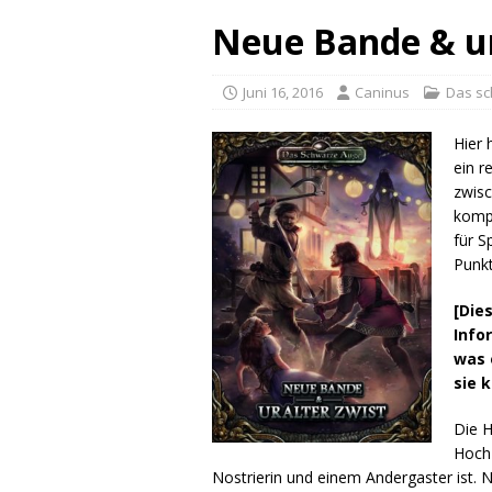
Neue Bande & ur
Juni 16, 2016
Caninus
Das s
Hier 
ein r
zwisc
kompe
für S
Punkt
[Die
Info
was 
sie 
Die H
Hochz
Nostrierin und einem Andergaster ist.