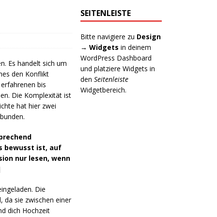
SEITENLEISTE
Bitte navigiere zu
Design
→ Widgets
in deinem
WordPress Dashboard
en. Es handelt sich um
und platziere Widgets in
hes den Konflikt
den
Seitenleiste
 erfahrenen bis
Widgetbereich.
n. Die Komplexität ist
ichte hat hier zwei
ebunden.
sprechend
s bewusst ist, auf
sion nur lesen, wenn
]
eingeladen. Die
 da sie zwischen einer
nd dich Hochzeit