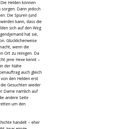
. Die Helden können
en sorgen. Dann jedoch
en. Die Spuren (und
werden kann, dass die
lden sich auf den Weg
Irgendjemand hat sie,
on. Glücklicherweise
 macht, wenn die
n Ort zu reinigen. Da
icht jene Hexe kennt –
 in der Nähe
benauftrag auch gleich
h von den Helden erst
 die Gesuchten wieder
 der Dame nämlich auf
ie andere Seite
 retten um den
chichte handelt – eher
ibt zwar einige