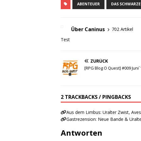
ABENTEUER
DAS SCHWARZE
Über Caninus
702 Artikel
Test
ZURÜCK
[RPG Blog O Quest] #009 Juni`1
2 TRACKBACKS / PINGBACKS
Aus dem Limbus: Uralter Zwist, Ave
Gastrezension: Neue Bande & Uralte
Antworten