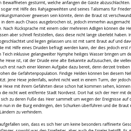
von Bewaffneten gestürmt, welche anfangen die Gäste abzuschlachten
cht sogar mit Hilfe des Rahjageweihten und seines Talsimans für Fried
blenkungsmanöver gewesen sein könnte, denn die Braut ist verschwund
 in dem auch Chaos ausgebrochen ist, jedoch immerhin ausgemacht 
e. Nach Rücksprache mit einem oder mehreren Adligen können die He
en aber schnell feststellen, dass diese nicht lange überlebt haben. 
eschlachtet und liegen gelassen uns ist mit samt Braut auf und dav
die mit Hilfe eines Druiden befragt werden kann, der dies jedoch erst
 Teich inklusive gelangweilter Nymphe heiliges Wasser bringen um de
he Hexe ist, rät der Druide eine alte Bekannte aufzusuchen, die vielle
uch erst nach einer kleinen Aufgabe dazu bereit, denn derzeit treiben
rohen die Gefährtenpopulation. Findige Helden können bei diesem Ne
itzt. Jene Hexe jedenfalls, wohnt nicht weit in einem Turm, der jedoc
die Hexe mit ihrem Gefährten diese schon hat kommen sehen, können
 die nicht weit entfernte Stadt Nordvest. Dort hat sich der Herr mit
d sich zu deren Fuße das Heer sammelt um wegen der Ereignisse auf d
 nun in die Burg eindringen, den Schurken überführen und die Braut
Ländern zu verhindern.
fgefallen sein, dass es sich hier um keine besonders raffinierte Ges
nfänger, sowohl was den Spielleiter, aber auch die Spieler betrifft. Es g