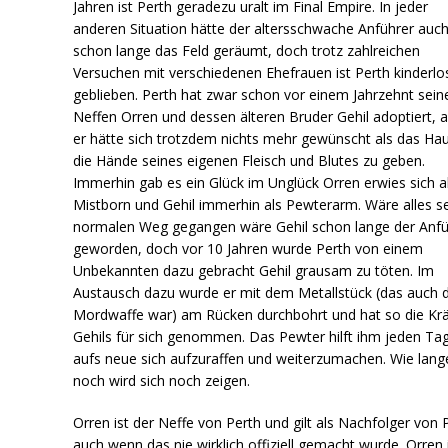
Jahren ist Perth geradezu uralt im Final Empire. In jeder
anderen Situation hätte der altersschwache Anführer auc
schon lange das Feld geräumt, doch trotz zahlreichen
Versuchen mit verschiedenen Ehefrauen ist Perth kinderlo
geblieben. Perth hat zwar schon vor einem Jahrzehnt sein
Neffen Orren und dessen älteren Bruder Gehil adoptiert, 
er hätte sich trotzdem nichts mehr gewünscht als das Hau
die Hände seines eigenen Fleisch und Blutes zu geben.
Immerhin gab es ein Glück im Unglück Orren erwies sich a
Mistborn und Gehil immerhin als Pewterarm. Wäre alles s
normalen Weg gegangen wäre Gehil schon lange der Anfü
geworden, doch vor 10 Jahren wurde Perth von einem
Unbekannten dazu gebracht Gehil grausam zu töten. Im
Austausch dazu wurde er mit dem Metallstück (das auch d
Mordwaffe war) am Rücken durchbohrt und hat so die Krä
Gehils für sich genommen. Das Pewter hilft ihm jeden Ta
aufs neue sich aufzuraffen und weiterzumachen. Wie lang
noch wird sich noch zeigen.
Orren ist der Neffe von Perth und gilt als Nachfolger von 
auch wenn das nie wirklich offiziell gemacht wurde. Orren 