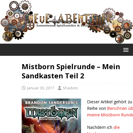
NEUE ABENTEUER
Mistborn Spielrunde – Mein
Sandkasten Teil 2
Januar 30, 2017
Shadom
Dieser Artikel gehört zu
Reihe von
Berichten ü
meine Mistborn Rund
Nachdem ich
die