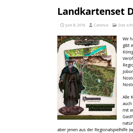
Landkartenset D
Juni 8, 2016
Caninus
Das sc
Wir h
gibt 
König
Veröf
Regio
Jobor
Noste
Noste
Alle 
auch 
mit e
Gasth
natür
aber jenen aus der Regionalspielhilfe (