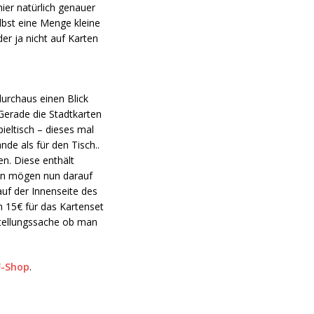
hier natürlich genauer
lbst eine Menge kleine
r ja nicht auf Karten
durchaus einen Blick
 Gerade die Stadtkarten
ieltisch – dieses mal
de als für den Tisch..
en. Diese enthält
gen mögen nun darauf
auf der Innenseite des
n 15€ für das Kartenset
instellungssache ob man
F-Shop
.