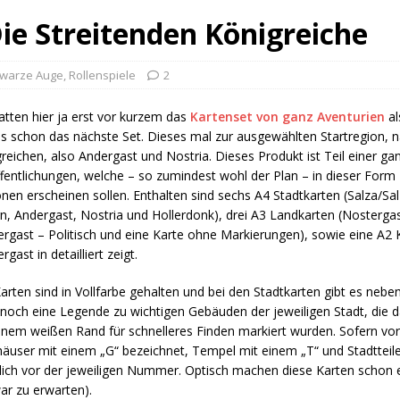
ie Streitenden Königreiche
hwarze Auge
,
Rollenspiele
2
atten hier ja erst vor kurzem das
Kartenset von ganz Aventurien
al
es schon das nächste Set. Dieses mal zur ausgewählten Startregion, 
reichen, also Andergast und Nostria. Dieses Produkt ist Teil einer g
fentlichungen, welche – so zumindest wohl der Plan – in dieser Form 
nen erscheinen sollen. Enthalten sind sechs A4 Stadtkarten (Salza/Sa
n, Andergast, Nostria und Hollerdonk), drei A3 Landkarten (Nosterga
rgast – Politisch und eine Karte ohne Markierungen), sowie eine A2 
rgast in detailliert zeigt.
Karten sind in Vollfarbe gehalten und bei den Stadtkarten gibt es nebe
noch eine Legende zu wichtigen Gebäuden der jeweiligen Stadt, die d
inem weißen Rand für schnelleres Finden markiert wurden. Sofern vo
äuser mit einem „G“ bezeichnet, Tempel mit einem „T“ und Stadtteile
lich vor der jeweiligen Nummer. Optisch machen diese Karten schon 
war zu erwarten).