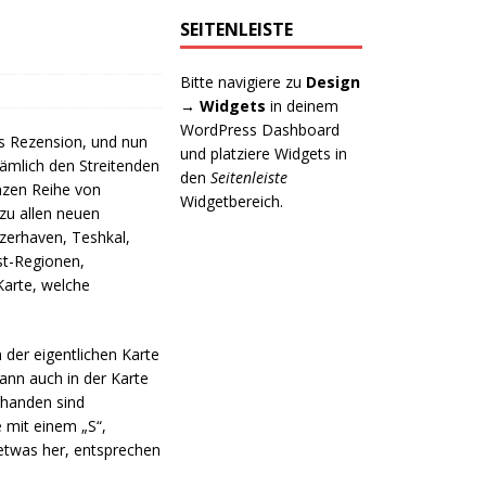
SEITENLEISTE
Bitte navigiere zu
Design
→ Widgets
in deinem
WordPress Dashboard
s Rezension, und nun
und platziere Widgets in
nämlich den Streitenden
den
Seitenleiste
anzen Reihe von
Widgetbereich.
zu allen neuen
lzerhaven, Teshkal,
st-Regionen,
Karte, welche
n der eigentlichen Karte
ann auch in der Karte
rhanden sind
 mit einem „S“,
etwas her, entsprechen