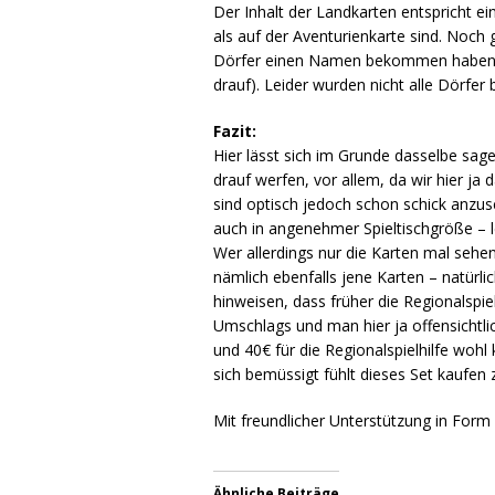
Der Inhalt der Landkarten entspricht ei
als auf der Aventurienkarte sind. Noch
Dörfer einen Namen bekommen haben (al
drauf). Leider wurden nicht alle Dörfe
Fazit:
Hier lässt sich im Grunde dasselbe sage
drauf werfen, vor allem, da wir hier ja
sind optisch jedoch schon schick anzus
auch in angenehmer Spieltischgröße – l
Wer allerdings nur die Karten mal sehen
nämlich ebenfalls jene Karten – natür
hinweisen, dass früher die Regionalspie
Umschlags und man hier ja offensichtli
und 40€ für die Regionalspielhilfe wohl 
sich bemüssigt fühlt dieses Set kaufe
Mit freundlicher Unterstützung in For
Ähnliche Beiträge