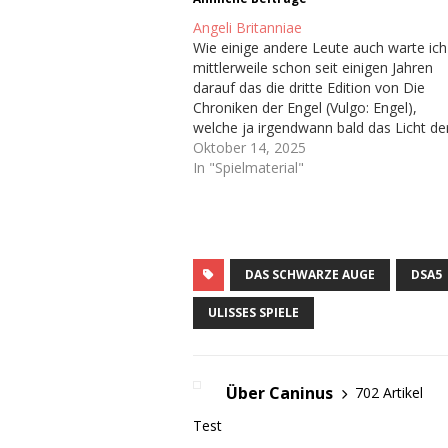
Angeli Britanniae
Wie einige andere Leute auch warte ich
mittlerweile schon seit einigen Jahren
darauf das die dritte Edition von Die
Chroniken der Engel (Vulgo: Engel),
welche ja irgendwann bald das Licht de
Welt erblicken soll. Hoffentlich. Immerh
Oktober 14, 2025
haben wir ja schon ein Playtest-
In "Spielmaterial"
Dokument bekommen Ich bin sogar au
dem dazugehörigen Discord-Server…
DAS SCHWARZE AUGE
DSA5
ULISSES SPIELE
Über Caninus
702 Artikel
Test