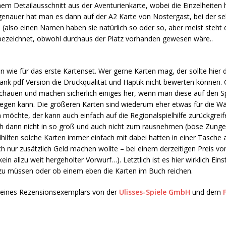
nem Detailausschnitt aus der Aventurienkarte, wobei die Einzelheiten 
 genauer hat man es dann auf der A2 Karte von Nostergast, bei der se
so einen Namen haben sie natürlich so oder so, aber meist steht de
r bezeichnet, obwohl durchaus der Platz vorhanden gewesen wäre..
n wie für das erste Kartenset. Wer gerne Karten mag, der sollte hier 
 dank pdf Version die Druckqualität und Haptik nicht bewerten können.
chauen und machen sicherlich einiges her, wenn man diese auf den Sp
egen kann. Die größeren Karten sind wiederum eher etwas für die Wän
 möchte, der kann auch einfach auf die Regionalspielhilfe zurückgreif
lich dann nicht in so groß und auch nicht zum rausnehmen (böse Zun
lhilfen solche Karten immer einfach mit dabei hatten in einer Tasche 
ch nur zusätzlich Geld machen wollte – bei einem derzeitigen Preis vo
kein allzu weit hergeholter Vorwurf…). Letztlich ist es hier wirklich E
n zu müssen oder ob einem eben die Karten im Buch reichen.
m eines Rezensionsexemplars von der
Ulisses-Spiele GmbH
und dem