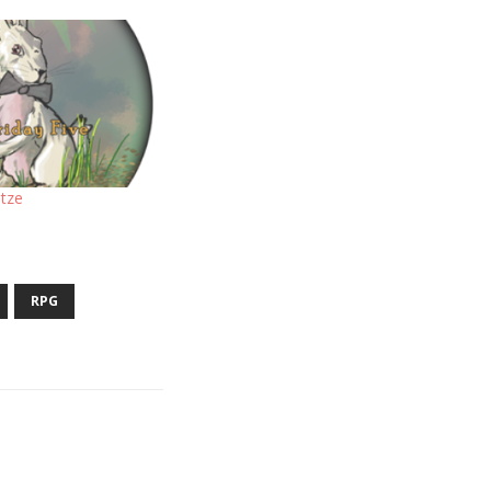
tze
5
RPG