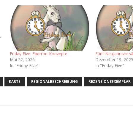
r
in
Friday Five: Eberron-Konzepte
Fünf Neujahrsvorsä
f
Mai 22, 2026
Dezember 19, 202
In "Friday Five"
In "Friday Five"
KARTE
REGIONALBESCHREIBUNG
REZENSIONSEXEMPLAR