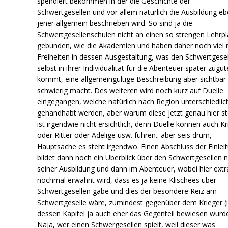
spendiert bekommen in der die Geschichte der
Schwertgesellen und vor allem natürlich die Ausbildung e
jener allgemein beschrieben wird. So sind ja die
Schwertgesellenschulen nicht an einen so strengen Lehrp
gebunden, wie die Akademien und haben daher noch viel
Freiheiten in dessen Ausgestaltung, was den Schwertgese
selbst in ihrer Individualität für die Abenteuer später zugut
kommt, eine allgemeingültige Beschreibung aber sichtbar
schwierig macht. Des weiteren wird noch kurz auf Duelle
eingegangen, welche natürlich nach Region unterschiedlic
gehandhabt werden, aber warum diese jetzt genau hier s
ist irgendwie nicht ersichtlich, denn Duelle können auch Kr
oder Ritter oder Adelige usw. führen.. aber seis drum,
Hauptsache es steht irgendwo. Einen Abschluss der Einlei
bildet dann noch ein Überblick über den Schwertgesellen 
seiner Ausbildung und dann im Abenteuer, wobei hier extr
nochmal erwähnt wird, dass es ja keine Klischees über
Schwertgesellen gäbe und dies der besondere Reiz am
Schwertgeselle wäre, zumindest gegenüber dem Krieger (
dessen Kapitel ja auch eher das Gegenteil bewiesen wurd
Naja, wer einen Schwergesellen spielt, weil dieser was