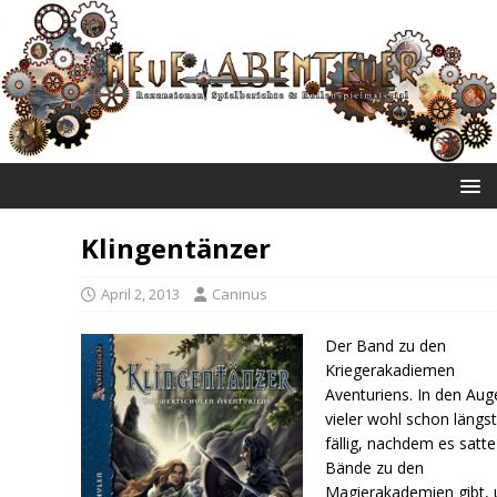
NEUE ABENTEUER
Klingentänzer
April 2, 2013
Caninus
Der Band zu den
Kriegerakadiemen
Aventuriens. In den Aug
vieler wohl schon längs
fällig, nachdem es satte
Bände zu den
Magierakademien gibt, 