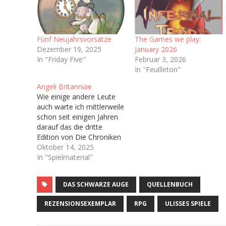
Fünf Neujahrsvorsätze
The Games we play:
Dezember 19, 2025
January 2026
In "Friday Five"
Februar 3, 2026
In "Feuilleton"
Angeli Britanniae
Wie einige andere Leute
auch warte ich mittlerweile
schon seit einigen Jahren
darauf das die dritte
Edition von Die Chroniken
der Engel (Vulgo: Engel),
Oktober 14, 2025
welche ja irgendwann bald
In "Spielmaterial"
das Licht der Welt
erblicken soll. Hoffentlich.
DAS SCHWARZE AUGE
QUELLENBUCH
Immerhin haben wir ja
schon ein Playtest-
REZENSIONSEXEMPLAR
RPG
ULISSES SPIELE
Dokument bekommen Ich
bin sogar auf dem