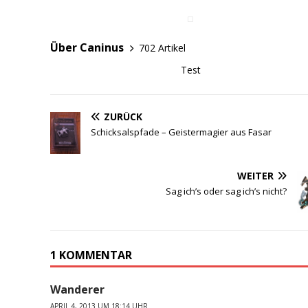
dazugehörigen Discord-
Server…
Über Caninus
702 Artikel
Test
ZURÜCK
Schicksalspfade – Geistermagier aus Fasar
WEITER
Sag ich’s oder sag ich’s nicht?
1 KOMMENTAR
Wanderer
APRIL 4, 2013 UM 18:14 UHR