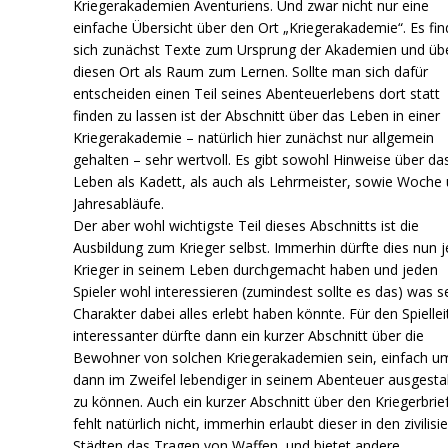
Kriegerakademien Aventuriens. Und zwar nicht nur eine
einfache Übersicht über den Ort „Kriegerakademie“. Es fi
sich zunächst Texte zum Ursprung der Akademien und üb
diesen Ort als Raum zum Lernen. Sollte man sich dafür
entscheiden einen Teil seines Abenteuerlebens dort statt
finden zu lassen ist der Abschnitt über das Leben in einer
Kriegerakademie – natürlich hier zunächst nur allgemein
gehalten – sehr wertvoll. Es gibt sowohl Hinweise über da
Leben als Kadett, als auch als Lehrmeister, sowie Woche
Jahresabläufe.
Der aber wohl wichtigste Teil dieses Abschnitts ist die
Ausbildung zum Krieger selbst. Immerhin dürfte dies nun j
Krieger in seinem Leben durchgemacht haben und jeden
Spieler wohl interessieren (zumindest sollte es das) was s
Charakter dabei alles erlebt haben könnte. Für den Spiellei
interessanter dürfte dann ein kurzer Abschnitt über die
Bewohner von solchen Kriegerakademien sein, einfach um
dann im Zweifel lebendiger in seinem Abenteuer ausgesta
zu können. Auch ein kurzer Abschnitt über den Kriegerbrie
fehlt natürlich nicht, immerhin erlaubt dieser in den zivilisi
Städten das Tragen von Waffen, und bietet andere