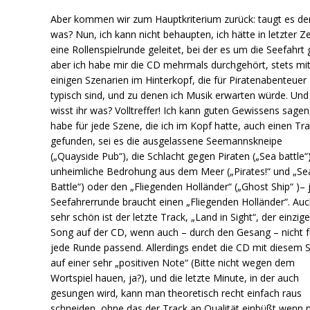
Aber kommen wir zum Hauptkriterium zurück: taugt es d
was? Nun, ich kann nicht behaupten, ich hätte in letzter Ze
eine Rollenspielrunde geleitet, bei der es um die Seefahrt 
aber ich habe mir die CD mehrmals durchgehört, stets mi
einigen Szenarien im Hinterkopf, die für Piratenabenteuer
typisch sind, und zu denen ich Musik erwarten würde. Und
wisst ihr was? Volltreffer! Ich kann guten Gewissens sagen,
habe für jede Szene, die ich im Kopf hatte, auch einen Tr
gefunden, sei es die ausgelassene Seemannskneipe
(„Quayside Pub“), die Schlacht gegen Piraten („Sea battle“)
unheimliche Bedrohung aus dem Meer („Pirates!“ und „Se
Battle“) oder den „Fliegenden Holländer“ („Ghost Ship“ )– 
Seefahrerrunde braucht einen „Fliegenden Holländer“. Au
sehr schön ist der letzte Track, „Land in Sight“, der einzig
Song auf der CD, wenn auch – durch den Gesang – nicht f
jede Runde passend. Allerdings endet die CD mit diesem 
auf einer sehr „positiven Note“ (Bitte nicht wegen dem
Wortspiel hauen, ja?), und die letzte Minute, in der auch
gesungen wird, kann man theoretisch recht einfach raus
schneiden, ohne das der Track an Qualität einbüßt wenn