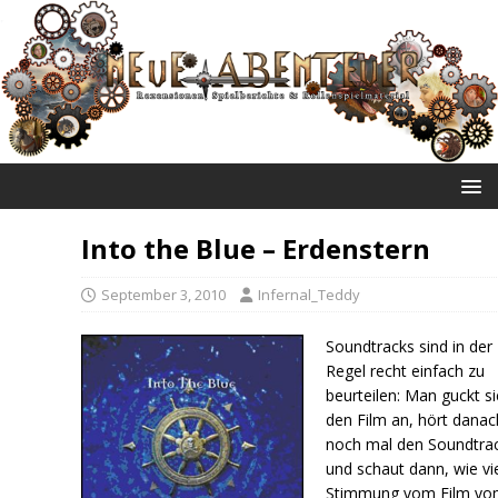
NEUE ABENTEUER
Into the Blue – Erdenstern
September 3, 2010
Infernal_Teddy
Soundtracks sind in der
Regel recht einfach zu
beurteilen: Man guckt s
den Film an, hört danac
noch mal den Soundtrac
und schaut dann, wie vie
Stimmung vom Film v