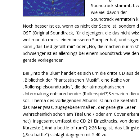
Soundtrack stammt, bz
wie viel davon der
Soundtrack vermitteln k
Noch besser ist es, wenn es nicht der Score ist, sondern 
OST (Original Soundtrack, für diejenigen, die das nicht wis
weil man da meist einen besseren Sampler hat, und sage
kann „das Lied gefällt mir“ oder „Nö, die machen nur mist“
Schwieriger ist es allerdings bei einem Soundtrack wie de
gerade vorliegenden.
Bei „Into the Blue“ handelt es sich um die dritte CD aus d
„Bibliothek der Phantastischen Musik“, eine Reihe von
„Rollenspielsoundtracks“, die der atmosphärischen
Untermalung entsprechender (Rollenspiel?)Szenarien dien
soll. Thema des vorliegenden Albums ist nun die Seefahrt
das Meer (Was, zugegebenermaßen, der geneigte Leser
wahrscheinlich schon am Titel und / oder am Cover erkan
hat). Insgesamt umfasst die CD 21 Einzeltracks, von dene
Kürzeste („And a bottle of rum“) 2:26 lang ist, das Längst
(„Sea battle“) schlägt dagegen mit 5:40 zu.