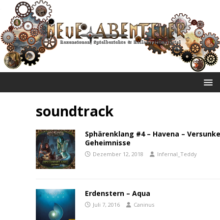
NEUE ABENTEUER
soundtrack
Sphärenklang #4 – Havena – Versunk
Geheimnisse
Dezember 12, 2018
Infernal_Teddy
Erdenstern – Aqua
Juli 7, 2016
Caninus