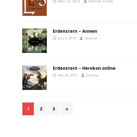
März 12, 2016
Infernal_Teddy
Erdenstern – Annwn
Juni 3, 2015
Caninus
Erdenstern – Herokon online
Mai 20, 2015
Caninus
1
2
3
»